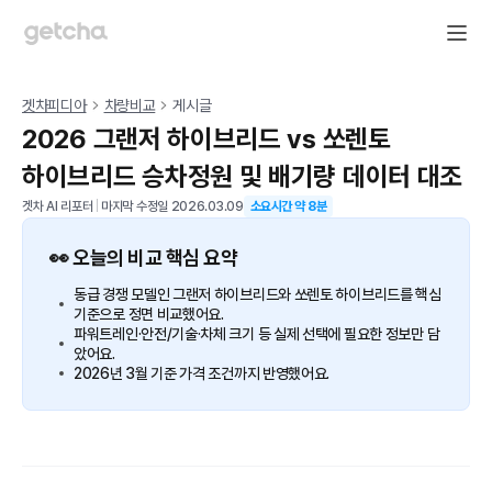
겟차피디아
차량비교
게시글
2026 그랜저 하이브리드 vs 쏘렌토
하이브리드 승차정원 및 배기량 데이터 대조
겟차 AI 리포터
|
마지막 수정일
2026.03.09
소요시간 약
8
분
👀 오늘의 비교 핵심 요약
동급 경쟁 모델인 그랜저 하이브리드와 쏘렌토 하이브리드를 핵심
기준으로 정면 비교했어요.
파워트레인·안전/기술·차체 크기 등 실제 선택에 필요한 정보만 담
았어요.
2026년 3월 기준 가격 조건까지 반영했어요.