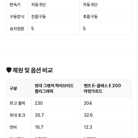
변속기
자동 6단
자동 9단
구동방식
전륜구동
후륜구동
승차정원
5
5
🛡 제원 및 옵션 비교
현대 그랜저 하이브리드
벤츠 E-클래스 E 200
구분
캘리그래피
아방가르드
최고 출력
230
204
최대 토크
35.7
32.6
연비
16.7
12.3