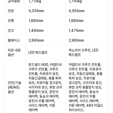
공차중량
1,715kg
1,750kg
전장
5,035mm
4,955mm
전폭
1,880mm
1,880mm
전고
1,460mm
1,475mm
휠베이스
2,895mm
2,960mm
외관 내장
파노라마 선루프, LED
LED 헤드램프
옵션
헤드램프
윈드쉴드 HUD, 어댑티브
어댑티브 크루즈 컨트롤,
크루즈 컨트롤, 크루즈
크루즈 컨트롤, 차로유지
컨트롤, 차로유지 보조,
보조, 자동긴급제동, 충돌
자동긴급제동, 충돌 회피
회피 보조, 차로이탈
안전/기술
보조, 차로이탈 경고장치,
경고장치, 사각지대 경고,
(ADAS)
사각지대 경고, 후방 교차
후방 교차 충돌방지 보조,
옵션
충돌방지 보조, 운전석
운전석 에어백, 동승석
에어백, 동승석 에어백,
에어백, 운전석 무릎
운전석 무릎 에어백,
에어백, 사이드 에어백,
사이드 에어백, 커튼
커튼 에어백, 48V 마일드
에어백
하이브리드