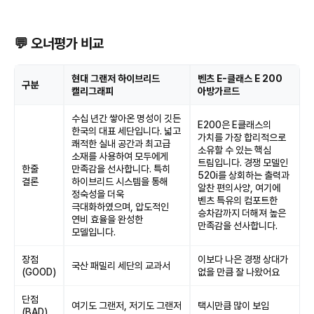
💬 오너평가 비교
현대 그랜저 하이브리드
벤츠 E-클래스 E 200
구분
캘리그래피
아방가르드
수십 년간 쌓아온 명성이 깃든
E200은 E클래스의
한국의 대표 세단입니다. 넓고
가치를 가장 합리적으로
쾌적한 실내 공간과 최고급
소유할 수 있는 핵심
소재를 사용하여 모두에게
트림입니다. 경쟁 모델인
한줄
만족감을 선사합니다. 특히
520i를 상회하는 출력과
결론
하이브리드 시스템을 통해
알찬 편의사양, 여기에
정숙성을 더욱
벤츠 특유의 컴포트한
극대화하였으며, 압도적인
승차감까지 더해져 높은
연비 효율을 완성한
만족감을 선사합니다.
모델입니다.
장점
이보다 나은 경쟁 상대가
국산 패밀리 세단의 교과서
(GOOD)
없을 만큼 잘 나왔어요
단점
여기도 그랜저, 저기도 그랜저
택시만큼 많이 보임
(BAD)