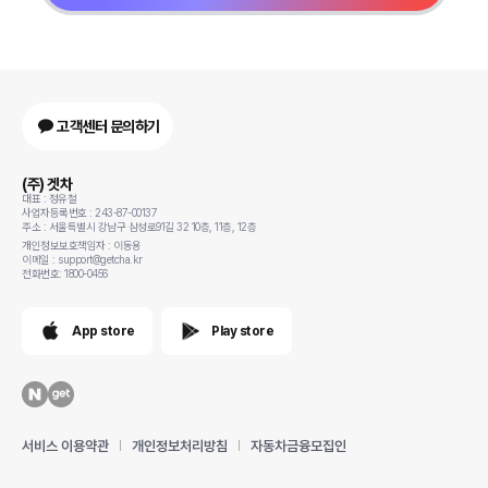
고객센터 문의하기
(주) 겟차
대표 : 정유철
사업자등록번호 : 243-87-00137
주소 : 서울특별시 강남구 삼성로91길 32 10층, 11층, 12층
개인정보보호책임자 : 이동용
이메일 : support@getcha.kr
전화번호: 1800-0456
App store
Play store
서비스 이용약관
개인정보처리방침
자동차금융모집인