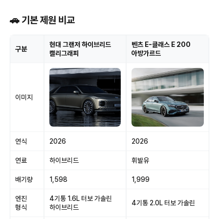
🚗 기본 제원 비교
현대 그랜저 하이브리드
벤츠 E-클래스 E 200
구분
캘리그래피
아방가르드
이미지
연식
2026
2026
연료
하이브리드
휘발유
배기량
1,598
1,999
엔진
4기통 1.6L 터보 가솔린
4기통 2.0L 터보 가솔린
형식
하이브리드