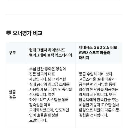
💬 오너평가 비교
제네시스 G80 2.5 터보
현대 그랜저 하이브리드
구분
AWD 스포츠 파퓰러
캘리그래피 블랙 익스테리어
패키지
수십 년간 쌓아온 명성이
깃든 한국의 대표
동급 수입차 대비 보다
세단입니다. 넓고 쾌적한
고급스러운 실내 마감과
실내 공간과 최고급 소재를
풍부한 편의 사양을 통해
사용하여 모두에게 만족감을
최상의 안락함을 제공하는
한줄
선사합니다. 특히
럭셔리 세단입니다. 모든
결론
하이브리드 시스템을 통해
탑승객에게 만족감을 주는
정숙성을 더욱
세심한 기능과 고요한 실내
극대화하였으며, 압도적인
환경으로 차원이 다른 이동
연비 효율을 완성한
경험을 선사합니다.
모델입니다.