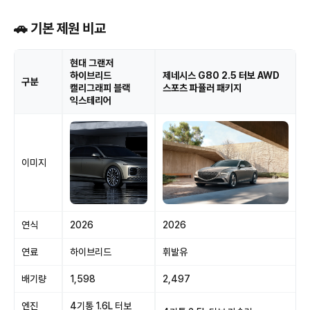
🚗 기본 제원 비교
현대 그랜저
하이브리드
제네시스 G80 2.5 터보 AWD
구분
캘리그래피 블랙
스포츠 파퓰러 패키지
익스테리어
이미지
연식
2026
2026
연료
하이브리드
휘발유
배기량
1,598
2,497
엔진
4기통 1.6L 터보