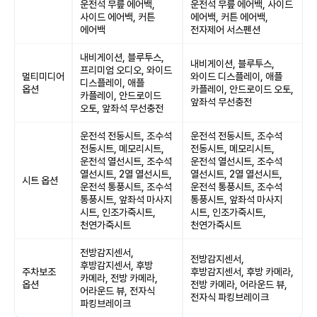
운전석 무릎 에어백,
운전석 무릎 에어백, 사이드
사이드 에어백, 커튼
에어백, 커튼 에어백,
에어백
전자제어 서스펜션
내비게이션, 블루투스,
내비게이션, 블루투스,
프리미엄 오디오, 와이드
멀티미디어
와이드 디스플레이, 애플
디스플레이, 애플
옵션
카플레이, 안드로이드 오토,
카플레이, 안드로이드
앞좌석 무선충전
오토, 앞좌석 무선충전
운전석 전동시트, 조수석
운전석 전동시트, 조수석
전동시트, 메모리시트,
전동시트, 메모리시트,
운전석 열선시트, 조수석
운전석 열선시트, 조수석
열선시트, 2열 열선시트,
열선시트, 2열 열선시트,
시트 옵션
운전석 통풍시트, 조수석
운전석 통풍시트, 조수석
통풍시트, 앞좌석 마사지
통풍시트, 앞좌석 마사지
시트, 인조가죽시트,
시트, 인조가죽시트,
천연가죽시트
천연가죽시트
전방감지센서,
전방감지센서,
후방감지센서, 후방
주차보조
후방감지센서, 후방 카메라,
카메라, 전방 카메라,
옵션
전방 카메라, 어라운드 뷰,
어라운드 뷰, 전자식
전자식 파킹브레이크
파킹브레이크