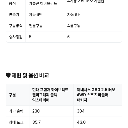
4기통 2.5L 터보 가솔린
형식
가솔린 하이브리드
변속기
자동 6단
자동 8단
구동방식
전륜구동
4륜구동
승차정원
5
5
🛡 제원 및 옵션 비교
현대 그랜저 하이브리드
제네시스 G80 2.5 터보
구분
캘리그래피 블랙
AWD 스포츠 파퓰러
익스테리어
패키지
최고 출력
230
304
최대 토크
35.7
43.0