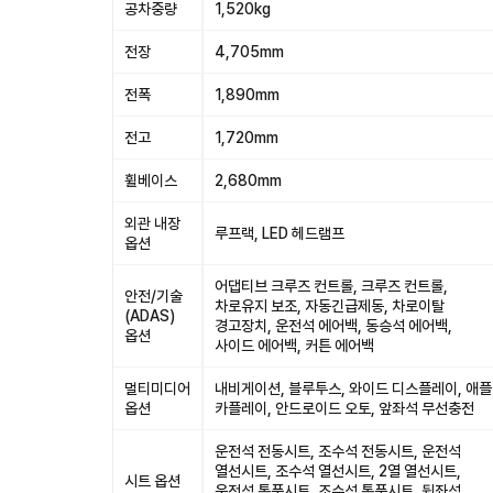
공차중량
1,520kg
전장
4,705mm
전폭
1,890mm
전고
1,720mm
휠베이스
2,680mm
외관 내장
루프랙, LED 헤드램프
옵션
어댑티브 크루즈 컨트롤, 크루즈 컨트롤,
안전/기술
차로유지 보조, 자동긴급제동, 차로이탈
(ADAS)
경고장치, 운전석 에어백, 동승석 에어백,
옵션
사이드 에어백, 커튼 에어백
멀티미디어
내비게이션, 블루투스, 와이드 디스플레이, 애플
옵션
카플레이, 안드로이드 오토, 앞좌석 무선충전
운전석 전동시트, 조수석 전동시트, 운전석
열선시트, 조수석 열선시트, 2열 열선시트,
시트 옵션
운전석 통풍시트, 조수석 통풍시트, 뒷좌석