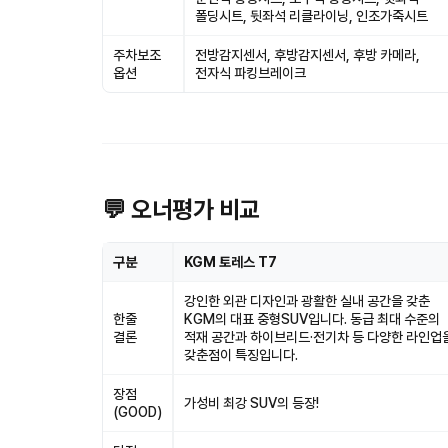
폴딩시트, 뒷좌석 리클라이닝, 인조가죽시트
주차보조
전방감지센서, 후방감지센서, 후방 카메라,
옵션
전자식 파킹브레이크
💬 오너평가 비교
구분
KGM 토레스 T7
강인한 외관 디자인과 광활한 실내 공간을 갖춘
한줄
KGM의 대표 중형SUV입니다. 동급 최대 수준의
결론
적재 공간과 하이브리드·전기차 등 다양한 라인업
갖춘점이 특징입니다.
장점
가성비 최강 SUV의 등장!
(GOOD)