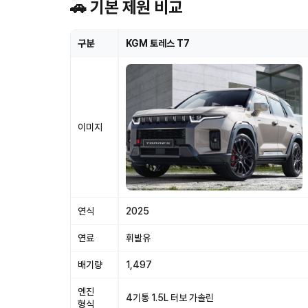
🚗 기본 제원 비교
구분
KGM 토레스 T7
이미지
연식
2025
연료
휘발유
배기량
1,497
엔진
4기통 1.5L 터보 가솔린
형식