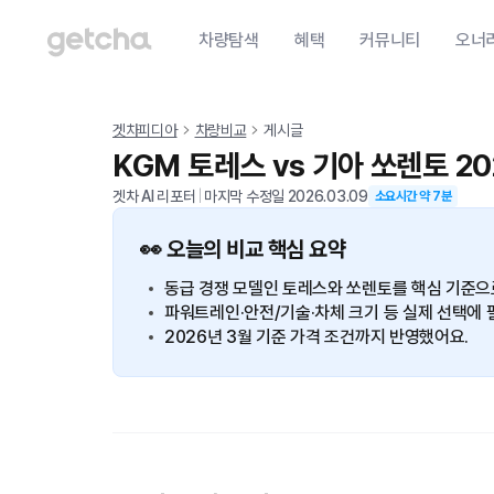
차량탐색
혜택
커뮤니티
오너
겟차피디아
차량비교
게시글
KGM 토레스 vs 기아 쏘렌토 2
겟차 AI 리포터
|
마지막 수정일
2026.03.09
소요시간 약
7
분
👀 오늘의 비교 핵심 요약
동급 경쟁 모델인 토레스와 쏘렌토를 핵심 기준으
파워트레인·안전/기술·차체 크기 등 실제 선택에 
2026년 3월 기준 가격 조건까지 반영했어요.