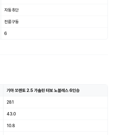
자동 8단
전륜구동
6
기아 쏘렌토 2.5 가솔린 터보 노블레스 6인승
281
43.0
10.8