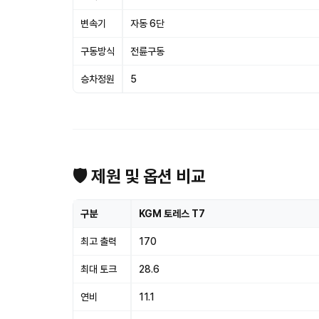
변속기
자동 6단
구동방식
전륜구동
승차정원
5
🛡 제원 및 옵션 비교
구분
KGM 토레스 T7
최고 출력
170
최대 토크
28.6
연비
11.1