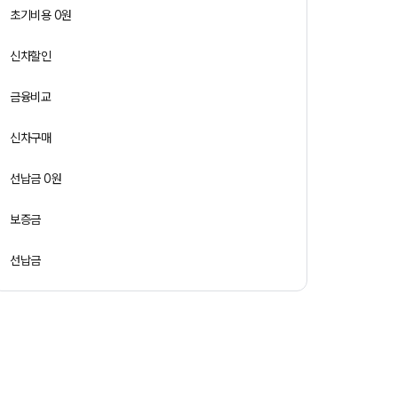
초기비용 0원
신차할인
금융비교
신차구매
선납금 0원
보증금
선납금