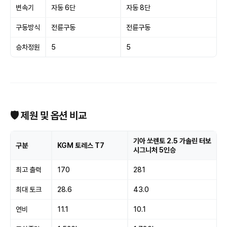
변속기
자동 6단
자동 8단
구동방식
전륜구동
전륜구동
승차정원
5
5
🛡 제원 및 옵션 비교
기아 쏘렌토 2.5 가솔린 터보
구분
KGM 토레스 T7
시그니처 5인승
최고 출력
170
281
최대 토크
28.6
43.0
연비
11.1
10.1