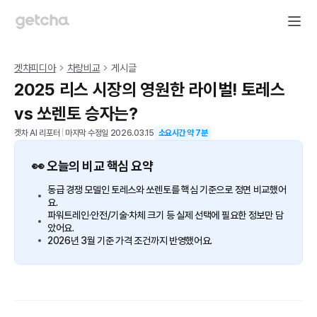
겟차피디아
차량비교
게시글
2025 리스 시장의 영원한 라이벌! 토레스
vs 쏘렌토 승자는?
겟차 AI 리포터
|
마지막 수정일
2026.03.15
소요시간 약
7
분
👀 오늘의 비교 핵심 요약
동급 경쟁 모델인 토레스와 쏘렌토를 핵심 기준으로 정면 비교했어
요.
파워트레인·안전/기술·차체 크기 등 실제 선택에 필요한 정보만 담
았어요.
2026년 3월 기준 가격 조건까지 반영했어요.