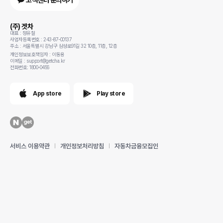
고객센터 문의하기
(주) 겟차
대표 : 정유철
사업자등록번호 : 243-87-00137
주소 : 서울특별시 강남구 삼성로91길 32 10층, 11층, 12층
개인정보보호책임자 : 이동용
이메일 : support@getcha.kr
전화번호: 1800-0456
App store
Play store
서비스 이용약관
개인정보처리방침
자동차금융모집인