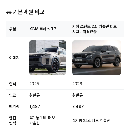
🚗 기본 제원 비교
기아 쏘렌토 2.5 가솔린 터보
구분
KGM 토레스 T7
시그니처 5인승
이미지
연식
2025
2026
연료
휘발유
휘발유
배기량
1,497
2,497
엔진
4기통 1.5L 터보
4기통 2.5L 터보 가솔린
형식
가솔린