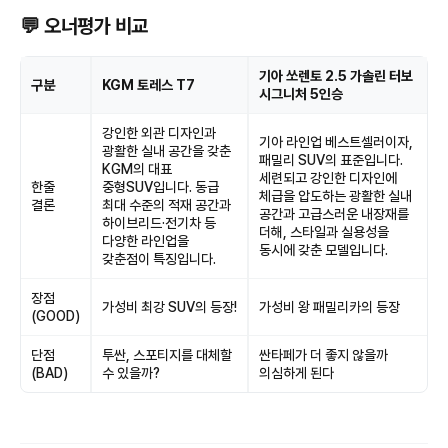
💬 오너평가 비교
기아 쏘렌토 2.5 가솔린 터보
구분
KGM 토레스 T7
시그니처 5인승
강인한 외관 디자인과
기아 라인업 베스트셀러이자,
광활한 실내 공간을 갖춘
패밀리 SUV의 표준입니다.
KGM의 대표
세련되고 강인한 디자인에
한줄
중형SUV입니다. 동급
체급을 압도하는 광활한 실내
결론
최대 수준의 적재 공간과
공간과 고급스러운 내장재를
하이브리드·전기차 등
더해, 스타일과 실용성을
다양한 라인업을
동시에 갖춘 모델입니다.
갖춘점이 특징입니다.
장점
가성비 최강 SUV의 등장!
가성비 왕 패밀리카의 등장
(GOOD)
단점
투싼, 스포티지를 대체할
싼타페가 더 좋지 않을까
(BAD)
수 있을까?
의심하게 된다