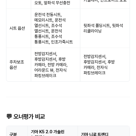
카플레이, 안드로이드 오토
오토, 앞좌석 무선충전
운전석 전동시트,
메모리시트, 운전석
열선시트, 조수석
뒷좌석 폴딩시트, 뒷좌석
시트 옵션
열선시트, 운전석
리클라이닝
통풍시트, 조수석
통풍시트, 인조가죽시트
전방감지센서,
전방감지센서,
후방감지센서, 후방
주차보조
후방감지센서, 후방
카메라, 전방 카메라,
옵션
카메라, 전자식
어라운드 뷰, 전자식
파킹브레이크
파킹브레이크
💬 오너평가 비교
기아 K5 2.0 가솔린
구분
기아 니로 트렌디