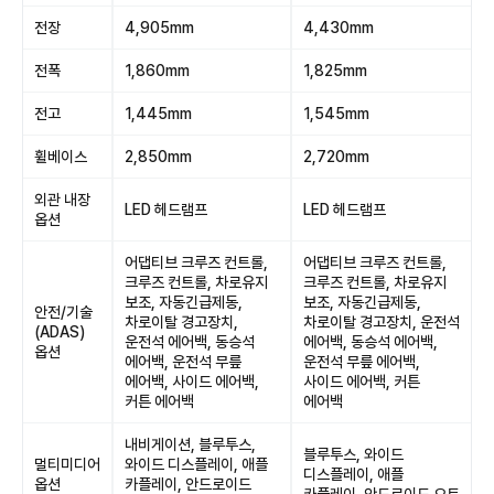
전장
4,905mm
4,430mm
전폭
1,860mm
1,825mm
전고
1,445mm
1,545mm
휠베이스
2,850mm
2,720mm
외관 내장
LED 헤드램프
LED 헤드램프
옵션
어댑티브 크루즈 컨트롤,
어댑티브 크루즈 컨트롤,
크루즈 컨트롤, 차로유지
크루즈 컨트롤, 차로유지
보조, 자동긴급제동,
보조, 자동긴급제동,
안전/기술
차로이탈 경고장치,
차로이탈 경고장치, 운전석
(ADAS)
운전석 에어백, 동승석
에어백, 동승석 에어백,
옵션
에어백, 운전석 무릎
운전석 무릎 에어백,
에어백, 사이드 에어백,
사이드 에어백, 커튼
커튼 에어백
에어백
내비게이션, 블루투스,
블루투스, 와이드
멀티미디어
와이드 디스플레이, 애플
디스플레이, 애플
옵션
카플레이, 안드로이드