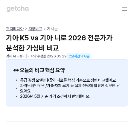
겟차피디아
차량비교
게시글
기아 K5 vs 기아 니로 2026 전문가가
분석한 가심비 비교
겟차 AI 리포터
|
마지막 수정일
2026.05.29
소요시간 약
8
분
👀 오늘의 비교 핵심 요약
동급 경쟁 모델인 K5와 니로를 핵심 기준으로 정면 비교했어요.
파워트레인·안전/기술·차체 크기 등 실제 선택에 필요한 정보만 담
았어요.
2026년 5월 기준 가격 조건까지 반영했어요.