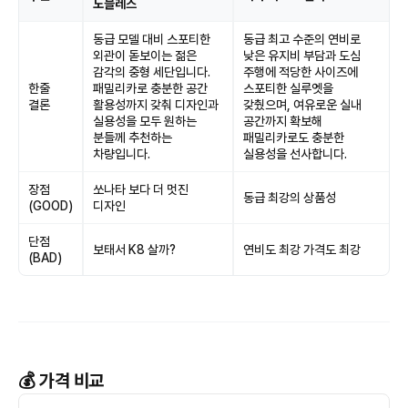
노블레스
동급 모델 대비 스포티한
동급 최고 수준의 연비로
외관이 돋보이는 젊은
낮은 유지비 부담과 도심
감각의 중형 세단입니다.
주행에 적당한 사이즈에
한줄
패밀리카로 충분한 공간
스포티한 실루엣을
결론
활용성까지 갖춰 디자인과
갖췄으며, 여유로운 실내
실용성을 모두 원하는
공간까지 확보해
분들께 추천하는
패밀리카로도 충분한
차량입니다.
실용성을 선사합니다.
장점
쏘나타 보다 더 멋진
동급 최강의 상품성
(GOOD)
디자인
단점
보태서 K8 살까?
연비도 최강 가격도 최강
(BAD)
💰 가격 비교