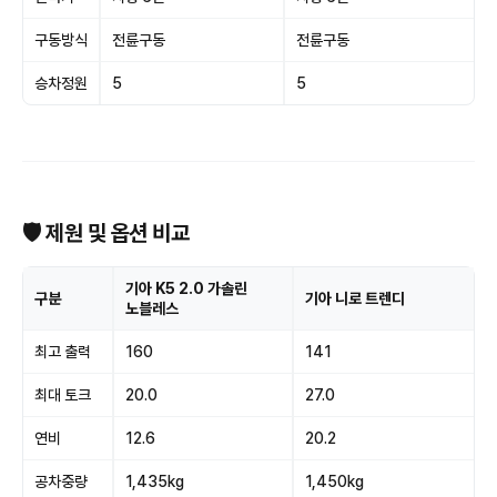
구동방식
전륜구동
전륜구동
승차정원
5
5
🛡 제원 및 옵션 비교
기아 K5 2.0 가솔린
구분
기아 니로 트렌디
노블레스
최고 출력
160
141
최대 토크
20.0
27.0
연비
12.6
20.2
공차중량
1,435kg
1,450kg