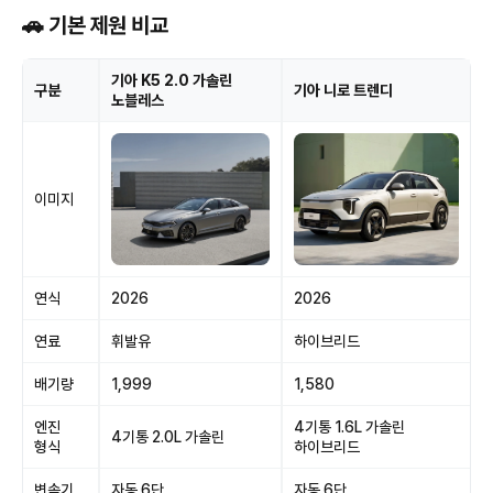
🚗 기본 제원 비교
기아 K5 2.0 가솔린
구분
기아 니로 트렌디
노블레스
이미지
연식
2026
2026
연료
휘발유
하이브리드
배기량
1,999
1,580
엔진
4기통 1.6L 가솔린
4기통 2.0L 가솔린
형식
하이브리드
변속기
자동 6단
자동 6단