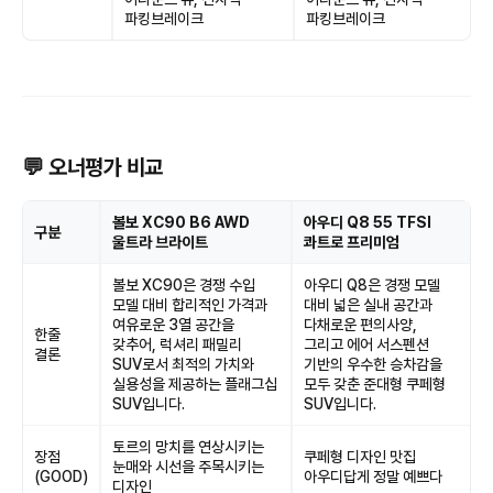
파킹브레이크
파킹브레이크
💬 오너평가 비교
볼보 XC90 B6 AWD
아우디 Q8 55 TFSI
구분
울트라 브라이트
콰트로 프리미엄
볼보 XC90은 경쟁 수입
아우디 Q8은 경쟁 모델
모델 대비 합리적인 가격과
대비 넓은 실내 공간과
여유로운 3열 공간을
다채로운 편의사양,
한줄
갖추어, 럭셔리 패밀리
그리고 에어 서스펜션
결론
SUV로서 최적의 가치와
기반의 우수한 승차감을
실용성을 제공하는 플래그십
모두 갖춘 준대형 쿠페형
SUV입니다.
SUV입니다.
토르의 망치를 연상시키는
장점
쿠페형 디자인 맛집
눈매와 시선을 주목시키는
(GOOD)
아우디답게 정말 예쁘다
디자인