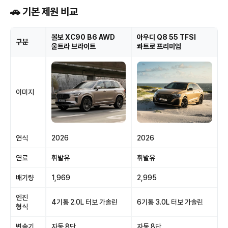
🚗 기본 제원 비교
볼보 XC90 B6 AWD
아우디 Q8 55 TFSI
구분
울트라 브라이트
콰트로 프리미엄
이미지
연식
2026
2026
연료
휘발유
휘발유
배기량
1,969
2,995
엔진
4기통 2.0L 터보 가솔린
6기통 3.0L 터보 가솔린
형식
변속기
자동 8단
자동 8단