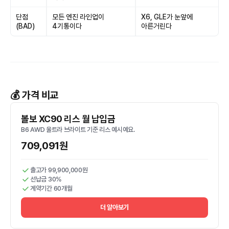
단점
모든 엔진 라인업이
X6, GLE가 눈앞에
(BAD)
4기통이다
아른거린다
💰 가격 비교
볼보 XC90 리스 월 납입금
B6 AWD 울트라 브라이트 기준 리스 예시예요.
709,091원
출고가 99,900,000원
선납금 30%
계약기간 60개월
더 알아보기