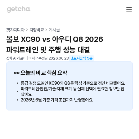
겟차피디아
차량비교
게시글
볼보 XC90 vs 아우디 Q8 2026
파워트레인 및 주행 성능 대결
겟차 AI 리포터
|
마지막 수정일
2026.06.23
소요시간 약
9
분
👀 오늘의 비교 핵심 요약
동급 경쟁 모델인 XC90와 Q8를 핵심 기준으로 정면 비교했어요.
파워트레인·안전/기술·차체 크기 등 실제 선택에 필요한 정보만 담
았어요.
2026년 6월 기준 가격 조건까지 반영했어요.