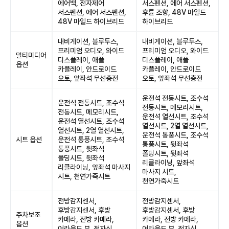
에어백, 전자제어
서스펜션, 에어 서스펜션,
서스펜션, 에어 서스펜션,
후륜 조향, 48V 마일드
48V 마일드 하이브리드
하이브리드
내비게이션, 블루투스,
내비게이션, 블루투스,
프리미엄 오디오, 와이드
프리미엄 오디오, 와이드
멀티미디어
디스플레이, 애플
디스플레이, 애플
옵션
카플레이, 안드로이드
카플레이, 안드로이드
오토, 앞좌석 무선충전
오토, 앞좌석 무선충전
운전석 전동시트, 조수석
운전석 전동시트, 조수석
전동시트, 메모리시트,
전동시트, 메모리시트,
운전석 열선시트, 조수석
운전석 열선시트, 조수석
열선시트, 2열 열선시트,
열선시트, 2열 열선시트,
운전석 통풍시트, 조수석
시트 옵션
운전석 통풍시트, 조수석
통풍시트, 뒷좌석
통풍시트, 뒷좌석
폴딩시트, 뒷좌석
폴딩시트, 뒷좌석
리클라이닝, 앞좌석
리클라이닝, 앞좌석 마사지
마사지 시트,
시트, 천연가죽시트
천연가죽시트
전방감지센서,
전방감지센서,
후방감지센서, 후방
후방감지센서, 후방
주차보조
카메라, 전방 카메라,
카메라, 전방 카메라,
옵션
어라운드 뷰, 전자식
어라운드 뷰, 전자식