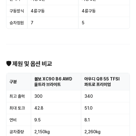
구동방식
4륜구동
4륜구동
승차정원
7
5
🛡 제원 및 옵션 비교
볼보 XC90 B6 AWD
아우디 Q8 55 TFSI
구분
울트라 브라이트
콰트로 프리미엄
최고 출력
300
340
최대 토크
42.8
51.0
연비
9.5
8.1
공차중량
2,150kg
2,260kg