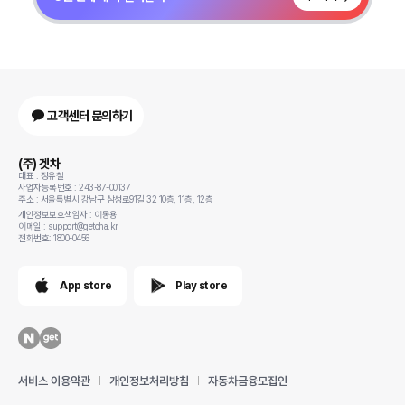
고객센터 문의하기
(주) 겟차
대표 : 정유철
사업자등록번호 : 243-87-00137
주소 : 서울특별시 강남구 삼성로91길 32 10층, 11층, 12층
개인정보보호책임자 : 이동용
이메일 : support@getcha.kr
전화번호: 1800-0456
App store
Play store
서비스 이용약관
개인정보처리방침
자동차금융모집인