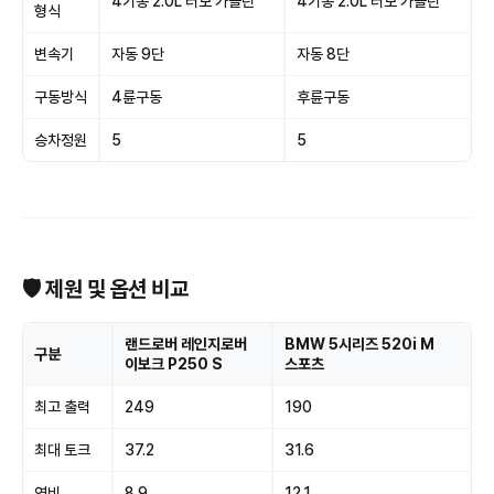
4기통 2.0L 터보 가솔린
4기통 2.0L 터보 가솔린
형식
변속기
자동 9단
자동 8단
구동방식
4륜구동
후륜구동
승차정원
5
5
🛡 제원 및 옵션 비교
랜드로버 레인지로버
BMW 5시리즈 520i M
구분
이보크 P250 S
스포츠
최고 출력
249
190
최대 토크
37.2
31.6
연비
8.9
12.1