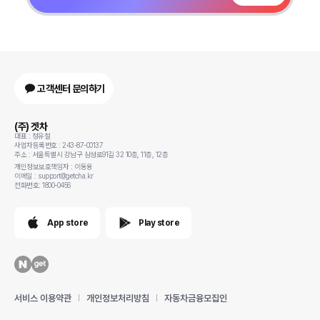
고객센터 문의하기
(주) 겟차
대표 : 정유철
사업자등록번호 : 243-87-00137
주소 : 서울특별시 강남구 삼성로91길 32 10층, 11층, 12층
개인정보보호책임자 : 이동용
이메일 : support@getcha.kr
전화번호: 1800-0456
App store
Play store
서비스 이용약관
개인정보처리방침
자동차금융모집인