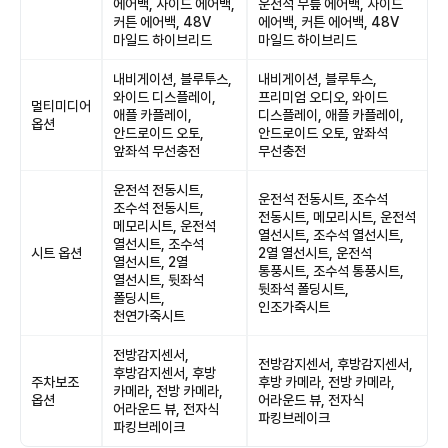
에어백, 사이드 에어백,
운전석 무릎 에어백, 사이드
커튼 에어백, 48V
에어백, 커튼 에어백, 48V
마일드 하이브리드
마일드 하이브리드
내비게이션, 블루투스,
내비게이션, 블루투스,
와이드 디스플레이,
프리미엄 오디오, 와이드
멀티미디어
애플 카플레이,
디스플레이, 애플 카플레이,
옵션
안드로이드 오토,
안드로이드 오토, 앞좌석
앞좌석 무선충전
무선충전
운전석 전동시트,
운전석 전동시트, 조수석
조수석 전동시트,
전동시트, 메모리시트, 운전석
메모리시트, 운전석
열선시트, 조수석 열선시트,
열선시트, 조수석
시트 옵션
2열 열선시트, 운전석
열선시트, 2열
통풍시트, 조수석 통풍시트,
열선시트, 뒷좌석
뒷좌석 폴딩시트,
폴딩시트,
인조가죽시트
천연가죽시트
전방감지센서,
전방감지센서, 후방감지센서,
후방감지센서, 후방
주차보조
후방 카메라, 전방 카메라,
카메라, 전방 카메라,
옵션
어라운드 뷰, 전자식
어라운드 뷰, 전자식
파킹브레이크
파킹브레이크