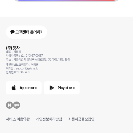
고객센터 문의하기
(주) 겟차
대표 : 정유철
사업자등록번호 : 243-87-00137
주소 : 서울특별시 강남구 삼성로91길 32 10층, 11층, 12층
개인정보보호책임자 : 이동용
이메일 : support@getcha.kr
전화번호: 1800-0456
App store
Play store
서비스 이용약관
개인정보처리방침
자동차금융모집인