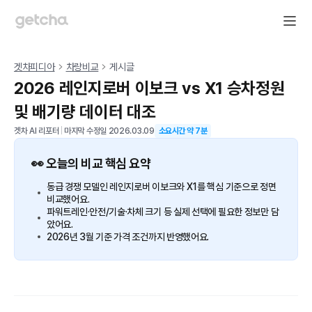
겟차피디아
차량비교
게시글
2026 레인지로버 이보크 vs X1 승차정원
및 배기량 데이터 대조
겟차 AI 리포터
|
마지막 수정일
2026.03.09
소요시간 약
7
분
👀 오늘의 비교 핵심 요약
동급 경쟁 모델인 레인지로버 이보크와 X1를 핵심 기준으로 정면
비교했어요.
파워트레인·안전/기술·차체 크기 등 실제 선택에 필요한 정보만 담
았어요.
2026년 3월 기준 가격 조건까지 반영했어요.