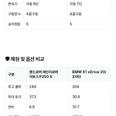
변속기
자동 9단
자동 7단
구동방식
4륜구동
4륜구동
승차정원
5
5
🛡 제원 및 옵션 비교
랜드로버 레인지로버
BMW X1 xDrive 20i
구분
이보크 P250 S
X라인
최고 출력
249
204
최대 토크
37.2
30.6
연비
8.9
10.7