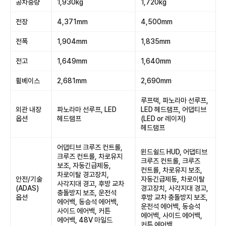
공차중량
1,930kg
1,720kg
전장
4,371mm
4,500mm
전폭
1,904mm
1,835mm
전고
1,649mm
1,640mm
휠베이스
2,681mm
2,690mm
루프랙, 파노라마 선루프,
외관 내장
파노라마 선루프, LED
LED 헤드램프, 어댑티브
옵션
헤드램프
(LED or 레이저)
헤드램프
어댑티브 크루즈 컨트롤,
윈드쉴드 HUD, 어댑티브
크루즈 컨트롤, 차로유지
크루즈 컨트롤, 크루즈
보조, 자동긴급제동,
컨트롤, 차로유지 보조,
차로이탈 경고장치,
안전/기술
자동긴급제동, 차로이탈
사각지대 경고, 후방 교차
(ADAS)
경고장치, 사각지대 경고,
충돌방지 보조, 운전석
옵션
후방 교차 충돌방지 보조,
에어백, 동승석 에어백,
운전석 에어백, 동승석
사이드 에어백, 커튼
에어백, 사이드 에어백,
에어백, 48V 마일드
커튼 에어백