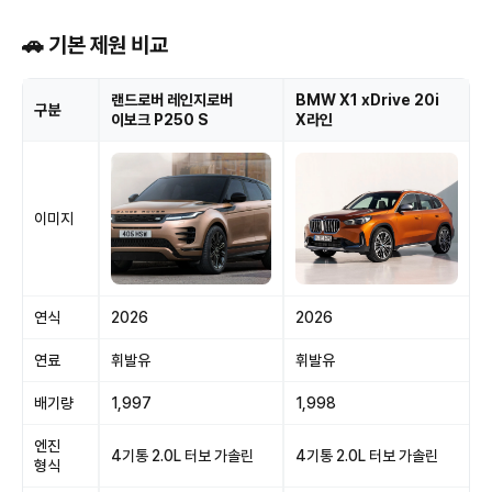
🚗 기본 제원 비교
랜드로버 레인지로버
BMW X1 xDrive 20i
구분
이보크 P250 S
X라인
이미지
연식
2026
2026
연료
휘발유
휘발유
배기량
1,997
1,998
엔진
4기통 2.0L 터보 가솔린
4기통 2.0L 터보 가솔린
형식