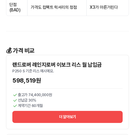
단점
가격도 컴팩트 럭셔리의 정점
X3가 아른거린다
(BAD)
💰 가격 비교
랜드로버 레인지로버 이보크 리스 월 납입금
P250 S 기준 리스 예시예요.
598,519원
출고가 74,400,000원
선납금 30%
계약기간 60개월
더 알아보기