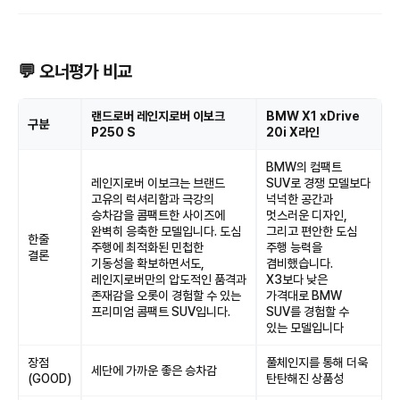
💬 오너평가 비교
랜드로버 레인지로버 이보크
BMW X1 xDrive
구분
P250 S
20i X라인
BMW의 컴팩트
레인지로버 이보크는 브랜드
SUV로 경쟁 모델보다
고유의 럭셔리함과 극강의
넉넉한 공간과
승차감을 콤팩트한 사이즈에
멋스러운 디자인,
완벽히 응축한 모델입니다. 도심
그리고 편안한 도심
한줄
주행에 최적화된 민첩한
주행 능력을
결론
기동성을 확보하면서도,
겸비했습니다.
레인지로버만의 압도적인 품격과
X3보다 낮은
존재감을 오롯이 경험할 수 있는
가격대로 BMW
프리미엄 콤팩트 SUV입니다.
SUV를 경험할 수
있는 모델입니다
장점
풀체인지를 통해 더욱
세단에 가까운 좋은 승차감
(GOOD)
탄탄해진 상품성