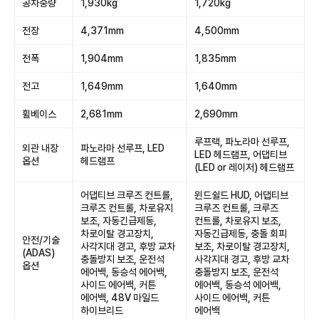
공차중량
1,930kg
1,720kg
전장
4,371mm
4,500mm
전폭
1,904mm
1,835mm
전고
1,649mm
1,640mm
휠베이스
2,681mm
2,690mm
루프랙, 파노라마 선루프,
외관 내장
파노라마 선루프, LED
LED 헤드램프, 어댑티브
옵션
헤드램프
(LED or 레이저) 헤드램프
어댑티브 크루즈 컨트롤,
윈드쉴드 HUD, 어댑티브
크루즈 컨트롤, 차로유지
크루즈 컨트롤, 크루즈
보조, 자동긴급제동,
컨트롤, 차로유지 보조,
차로이탈 경고장치,
자동긴급제동, 충돌 회피
안전/기술
사각지대 경고, 후방 교차
보조, 차로이탈 경고장치,
(ADAS)
충돌방지 보조, 운전석
사각지대 경고, 후방 교차
옵션
에어백, 동승석 에어백,
충돌방지 보조, 운전석
사이드 에어백, 커튼
에어백, 동승석 에어백,
에어백, 48V 마일드
사이드 에어백, 커튼
하이브리드
에어백