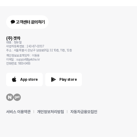
고객센터 문의하기
(주) 겟차
대표 : 정유철
사업자등록번호 : 243-87-00137
주소 : 서울특별시 강남구 삼성로91길 32 10층, 11층, 12층
개인정보보호책임자 : 이동용
이메일 : support@getcha.kr
전화번호: 1800-0456
App store
Play store
서비스 이용약관
개인정보처리방침
자동차금융모집인