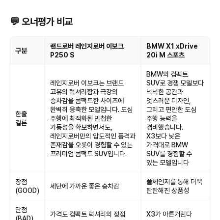
💬 오너평가 비교
랜드로버 레인지로버 이보크
BMW X1 xDrive
구분
P250 S
20i M 스포츠
BMW의 컴팩트
레인지로버 이보크는 브랜드
SUV로 경쟁 모델보다
고유의 럭셔리함과 극강의
넉넉한 공간과
승차감을 콤팩트한 사이즈에
멋스러운 디자인,
완벽히 응축한 모델입니다. 도심
그리고 편안한 도심
한줄
주행에 최적화된 민첩한
주행 능력을
결론
기동성을 확보하면서도,
겸비했습니다.
레인지로버만의 압도적인 품격과
X3보다 낮은
존재감을 오롯이 경험할 수 있는
가격대로 BMW
프리미엄 콤팩트 SUV입니다.
SUV를 경험할 수
있는 모델입니다
장점
풀체인지를 통해 더욱
세단에 가까운 좋은 승차감
(GOOD)
탄탄해진 상품성
단점
가격도 컴팩트 럭셔리의 정점
X3가 아른거린다
(BAD)