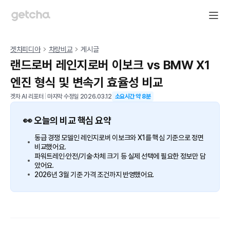
겟차피디아
차량비교
게시글
랜드로버 레인지로버 이보크 vs BMW X1
엔진 형식 및 변속기 효율성 비교
겟차 AI 리포터
|
마지막 수정일
2026.03.12
소요시간 약
8
분
👀 오늘의 비교 핵심 요약
동급 경쟁 모델인 레인지로버 이보크와 X1를 핵심 기준으로 정면
비교했어요.
파워트레인·안전/기술·차체 크기 등 실제 선택에 필요한 정보만 담
았어요.
2026년 3월 기준 가격 조건까지 반영했어요.