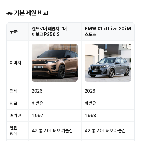
🚗 기본 제원 비교
랜드로버 레인지로버
BMW X1 xDrive 20i M
구분
이보크 P250 S
스포츠
이미지
연식
2026
2026
연료
휘발유
휘발유
배기량
1,997
1,998
엔진
4기통 2.0L 터보 가솔린
4기통 2.0L 터보 가솔린
형식