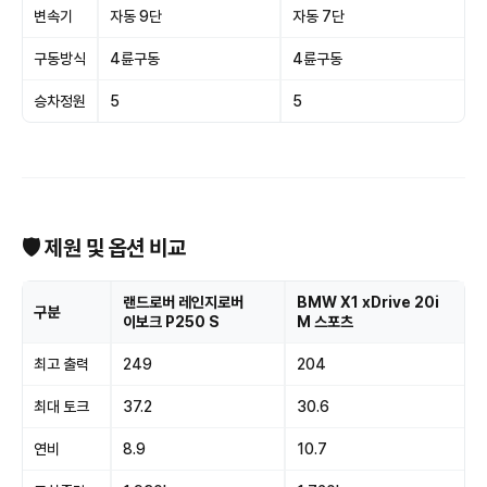
변속기
자동 9단
자동 7단
구동방식
4륜구동
4륜구동
승차정원
5
5
🛡 제원 및 옵션 비교
랜드로버 레인지로버
BMW X1 xDrive 20i
구분
이보크 P250 S
M 스포츠
최고 출력
249
204
최대 토크
37.2
30.6
연비
8.9
10.7