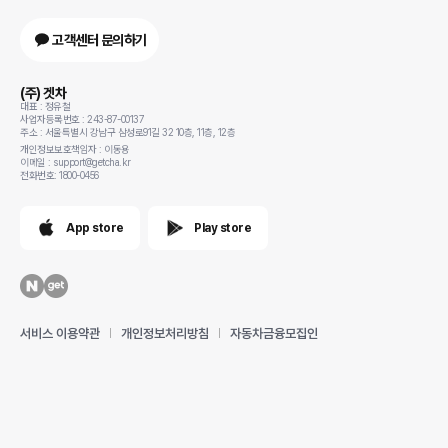
고객센터 문의하기
(주) 겟차
대표 : 정유철
사업자등록번호 : 243-87-00137
주소 : 서울특별시 강남구 삼성로91길 32 10층, 11층, 12층
개인정보보호책임자 : 이동용
이메일 : support@getcha.kr
전화번호: 1800-0456
App store
Play store
서비스 이용약관
개인정보처리방침
자동차금융모집인