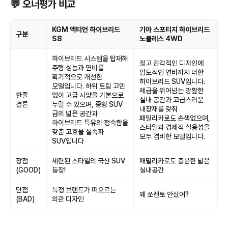
💬 오너평가 비교
KGM 액티언 하이브리드
기아 스포티지 하이브리드
구분
S8
노블레스 4WD
하이브리드 시스템을 탑재해
젊고 감각적인 디자인에
주행 성능과 연비를
압도적인 연비까지 더한
획기적으로 개선한
하이브리드 SUV입니다.
모델입니다. 하위 트림 고민
체급을 뛰어넘는 광활한
한줄
없이 고급 사양을 기본으로
실내 공간과 고급스러운
결론
누릴 수 있으며, 중형 SUV
내장재를 갖춰
급의 넓은 공간과
패밀리카로도 손색없으며,
하이브리드 특유의 정숙함을
스타일과 경제적 실용성을
갖춘 고효율 실속파
모두 겸비한 모델입니다.
SUV입니다
장점
세련된 스타일의 국산 SUV
패밀리카로도 충분한 넓은
(GOOD)
등장!
실내공간
단점
특정 브랜드가 떠오르는
왜 쏘렌토 안샀어?
(BAD)
외관 디자인