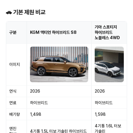
🚗 기본 제원 비교
기아 스포티지
구분
KGM 액티언 하이브리드 S8
하이브리드
노블레스 4WD
이미지
연식
2026
2026
연료
하이브리드
하이브리드
배기량
1,498
1,598
4기통 1.6L 터보
엔진
4기통 1.5L 터보 가솔린 하이브리드
가솔린