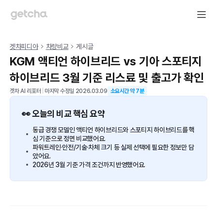
겟차피디아
차량비교
게시글
KGM 액티언 하이브리드 vs 기아 스포티지
하이브리드 3월 기준 리스료 및 출고가 확인
겟차 AI 리포터
|
마지막 수정일
2026.03.09
소요시간 약
7
분
👀 오늘의 비교 핵심 요약
동급 경쟁 모델인 액티언 하이브리드와 스포티지 하이브리드를 핵
심 기준으로 정면 비교했어요.
파워트레인·안전/기술·차체 크기 등 실제 선택에 필요한 정보만 담
았어요.
2026년 3월 기준 가격 조건까지 반영했어요.