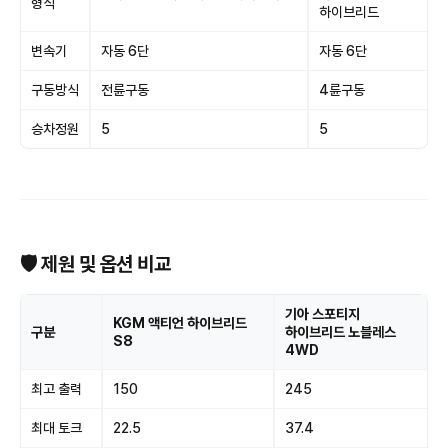
형식
하이브리드
변속기
자동 6단
자동 6단
구동방식
전륜구동
4륜구동
승차정원
5
5
🛡 제원 및 옵션 비교
기아 스포티지
KGM 액티언 하이브리드
구분
하이브리드 노블레스
S8
4WD
최고 출력
150
245
최대 토크
22.5
37.4