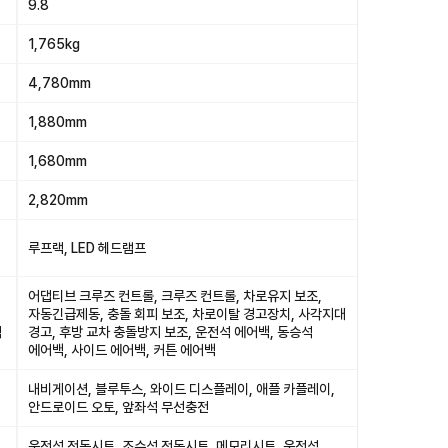
9.8
1,765kg
4,780mm
1,880mm
1,680mm
2,820mm
루프랙, LED 헤드램프
어댑티브 크루즈 컨트롤, 크루즈 컨트롤, 차로유지 보조,
자동긴급제동, 충돌 회피 보조, 차로이탈 경고장치, 사각지대
석
경고, 후방 교차 충돌방지 보조, 운전석 에어백, 동승석
에어백, 사이드 에어백, 커튼 에어백
내비게이션, 블루투스, 와이드 디스플레이, 애플 카플레이,
안드로이드 오토, 앞좌석 무선충전
운전석 전동시트, 조수석 전동시트, 메모리시트, 운전석