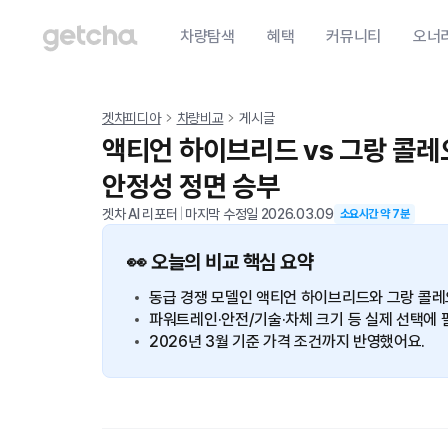
차량탐색
혜택
커뮤니티
오너
겟차피디아
차량비교
게시글
액티언 하이브리드 vs 그랑 콜레
안정성 정면 승부
겟차 AI 리포터
|
마지막 수정일
2026.03.09
소요시간 약
7
분
👀 오늘의 비교 핵심 요약
동급 경쟁 모델인 액티언 하이브리드와 그랑 콜레
파워트레인·안전/기술·차체 크기 등 실제 선택에 
2026년 3월 기준 가격 조건까지 반영했어요.