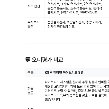
열선시트, 조수석 열선시트, 2열 열선시트,
시트 옵션
운전석 통풍시트, 조수석 통풍시트, 뒷좌석
폴딩시트, 인조가죽시트, 천연가죽시트
주차보조
전방감지센서, 후방감지센서, 후방 카메라,
옵션
전자식 파킹브레이크
💬 오너평가 비교
구분
KGM 액티언 하이브리드 S8
하이브리드 시스템을 탑재해 주행 성능과 연비를
개선한 모델입니다. 하위 트림 고민 없이 고급 사
한줄
기본으로 누릴 수 있으며, 중형 SUV 급의 넓은 
결론
하이브리드 특유의 정숙함을 갖춘 고효율 실속파
SUV입니다