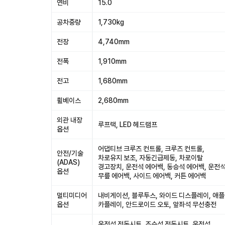
연비
15.0
공차중량
1,730kg
전장
4,740mm
전폭
1,910mm
전고
1,680mm
휠베이스
2,680mm
외관 내장
루프랙, LED 헤드램프
옵션
어댑티브 크루즈 컨트롤, 크루즈 컨트롤,
안전/기술
차로유지 보조, 자동긴급제동, 차로이탈
(ADAS)
경고장치, 운전석 에어백, 동승석 에어백, 운전
옵션
무릎 에어백, 사이드 에어백, 커튼 에어백
멀티미디어
내비게이션, 블루투스, 와이드 디스플레이, 애플
옵션
카플레이, 안드로이드 오토, 앞좌석 무선충전
운전석 전동시트, 조수석 전동시트, 운전석