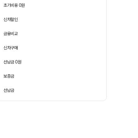
초기비용 0원
신차할인
금융비교
신차구매
선납금 0원
보증금
선납금