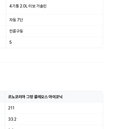
4기통 2.0L 터보 가솔린
자동 7단
전륜구동
5
르노코리아 그랑 콜레오스 아이코닉
211
33.2