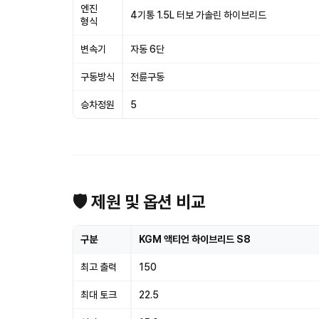
엔진
4기통 1.5L 터보 가솔린 하이브리드
형식
변속기
자동 6단
구동방식
전륜구동
승차정원
5
🛡 제원 및 옵션 비교
구분
KGM 액티언 하이브리드 S8
최고 출력
150
최대 토크
22.5