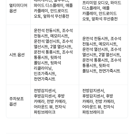
내비게이션, 블루투스,
프리미엄 오디오, 와이드
멀티미디어
와이드 디스플레이, 애플
디스플레이, 애플
옵션
카플레이, 안드로이드
카플레이, 안드로이드
오토, 앞좌석 무선충전
오토, 앞좌석 무선충전
운전석 전동시트, 조수석
전동시트, 메모리시트,
운전석 전동시트, 조수석
운전석 열선시트, 조수석
전동시트, 메모리시트,
열선시트, 2열 열선시트,
운전석 열선시트, 조수석
운전석 통풍시트, 조수석
시트 옵션
열선시트, 2열 열선시트,
통풍시트, 뒷좌석
운전석 통풍시트, 조수석
폴딩시트, 뒷좌석
통풍시트, 뒷좌석
리클라이닝,
폴딩시트, 천연가죽시트
인조가죽시트,
천연가죽시트
전방감지센서,
전방감지센서,
후방감지센서, 후방
후방감지센서, 후방
주차보조
카메라, 전방 카메라,
카메라, 전방 카메라,
옵션
어라운드 뷰, 전자식
어라운드 뷰, 전자식
파킹브레이크
파킹브레이크