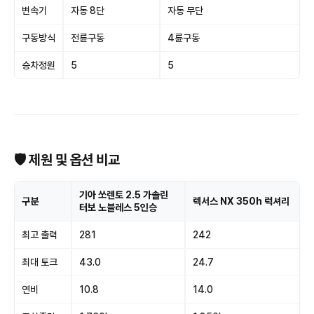
변속기
자동 8단
자동 무단
구동방식
전륜구동
4륜구동
승차정원
5
5
🛡 제원 및 옵션 비교
기아 쏘렌토 2.5 가솔린
구분
렉서스 NX 350h 럭셔리
터보 노블레스 5인승
최고 출력
281
242
최대 토크
43.0
24.7
연비
10.8
14.0