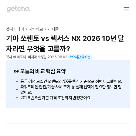
겟차피디아
차량비교
게시글
기아 쏘렌토 vs 렉서스 NX 2026 10년 탈
차라면 무엇을 고를까?
겟차 AI 리포터
|
마지막 수정일
2026.08.03
소요시간 약
9
분
👀 오늘의 비교 핵심 요약
동급 경쟁 모델인 쏘렌토와 NX를 핵심 기준으로 정면 비교했어요.
파워트레인·안전/기술·차체 크기 등 실제 선택에 필요한 정보만 담
았어요.
2026년 8월 기준 가격 조건까지 반영했어요.