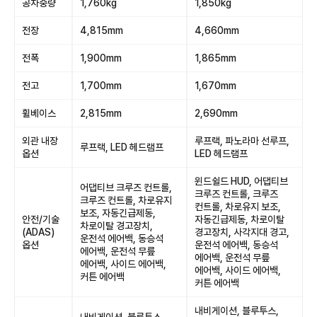
공차중량
1,760kg
1,850kg
전장
4,815mm
4,660mm
전폭
1,900mm
1,865mm
전고
1,700mm
1,670mm
휠베이스
2,815mm
2,690mm
외관 내장
루프랙, 파노라마 선루프,
루프랙, LED 헤드램프
옵션
LED 헤드램프
윈드쉴드 HUD, 어댑티브
어댑티브 크루즈 컨트롤,
크루즈 컨트롤, 크루즈
크루즈 컨트롤, 차로유지
컨트롤, 차로유지 보조,
보조, 자동긴급제동,
안전/기술
자동긴급제동, 차로이탈
차로이탈 경고장치,
(ADAS)
경고장치, 사각지대 경고,
운전석 에어백, 동승석
옵션
운전석 에어백, 동승석
에어백, 운전석 무릎
에어백, 운전석 무릎
에어백, 사이드 에어백,
에어백, 사이드 에어백,
커튼 에어백
커튼 에어백
내비게이션, 블루투스,