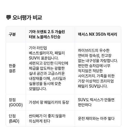
💬 오너평가 비교
기아 쏘렌토 2.5 가솔린
구분
렉서스 NX 350h 럭셔리
터보 노블레스 5인승
기아 라인업
하이브리드의 우수한
베스트셀러이자, 패밀리
연비와 정숙성, 잔고장
SUV의 표준입니다.
없는 내구성을 자랑합니다.
세련되고 강인한 디자인에
한줄
편안한 승차감에 너무
체급을 압도하는 광활한
결론
작지않은 적당한
실내 공간과 고급스러운
사이즈까지. 가족을 위한
내장재를 더해, 스타일과
가장 이상적인 프리미엄
실용성을 동시에 갖춘
패밀리 SUV입니다.
모델입니다.
장점
SUV도 렉서스가 만들면
가성비 왕 패밀리카의 등장
(GOOD)
편안하다
단점
싼타페가 더 좋지 않을까
운전 재미와는 아주 멀다
(BAD)
의심하게 된다