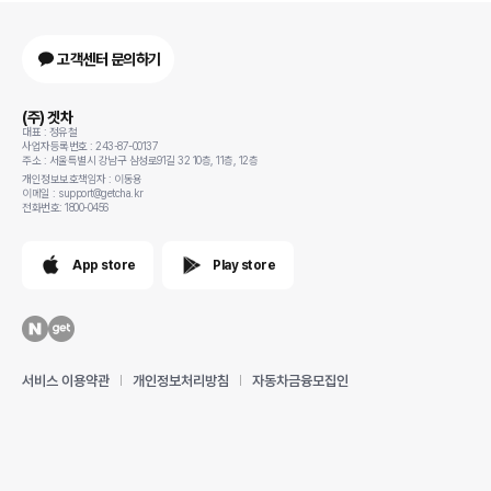
고객센터 문의하기
(주) 겟차
대표 : 정유철
사업자등록번호 : 243-87-00137
주소 : 서울특별시 강남구 삼성로91길 32 10층, 11층, 12층
개인정보보호책임자 : 이동용
이메일 : support@getcha.kr
전화번호: 1800-0456
App store
Play store
서비스 이용약관
개인정보처리방침
자동차금융모집인