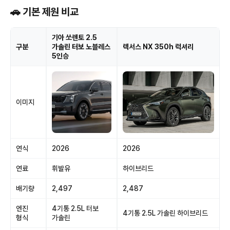
🚗 기본 제원 비교
기아 쏘렌토 2.5
구분
가솔린 터보 노블레스
렉서스 NX 350h 럭셔리
5인승
이미지
연식
2026
2026
연료
휘발유
하이브리드
배기량
2,497
2,487
엔진
4기통 2.5L 터보
4기통 2.5L 가솔린 하이브리드
형식
가솔린