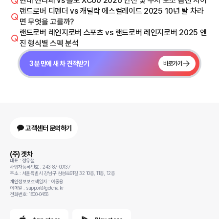
현대 싼타페 vs 볼보 XC60 2026 안전 및 주차 보조 옵션 차이
랜드로버 디펜더 vs 캐딜락 에스컬레이드 2025 10년 탈 차라
면 무엇을 고를까?
랜드로버 레인지로버 스포츠 vs 랜드로버 레인지로버 2025 엔
진 형식별 스펙 분석
3분 만에 새 차 견적받기
바로가기
고객센터 문의하기
(주) 겟차
대표 : 정유철
사업자등록번호 : 243-87-00137
주소 : 서울특별시 강남구 삼성로91길 32 10층, 11층, 12층
개인정보보호책임자 : 이동용
이메일 : support@getcha.kr
전화번호: 1800-0456