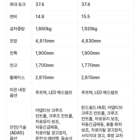
최대 토크
37.4
37.4
연비
14.8
15.5
공차중량
1,860kg
1,920kg
전장
4,815mm
4,830mm
전폭
1,900mm
1,900mm
전고
1,700mm
1,770mm
휠베이스
2,815mm
2,815mm
외관 내장
루프랙, LED 헤드램프
루프랙, LED 헤드램프
옵션
윈드쉴드 HUD, 어댑티브
어댑티브 크루즈
크루즈 컨트롤, 크루즈
컨트롤, 크루즈 컨트롤,
컨트롤, 차로유지 보조,
차로유지 보조,
자동긴급제동, 충돌 회피
안전/기술
자동긴급제동,
보조, 차로이탈 경고장치,
(ADAS)
차로이탈 경고장치,
사각지대 경고, 후방 교차
옵션
운전석 에어백, 동승석