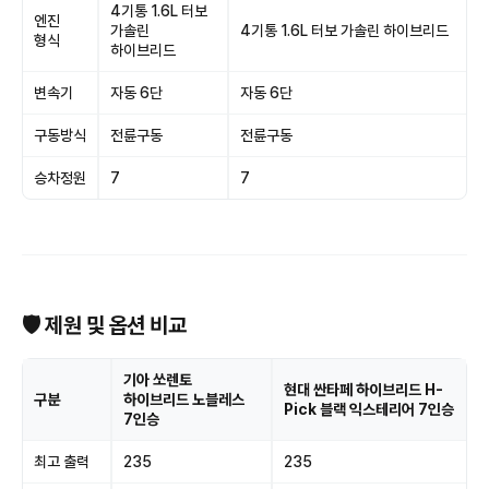
4기통 1.6L 터보
엔진
가솔린
4기통 1.6L 터보 가솔린 하이브리드
형식
하이브리드
변속기
자동 6단
자동 6단
구동방식
전륜구동
전륜구동
승차정원
7
7
🛡 제원 및 옵션 비교
기아 쏘렌토
현대 싼타페 하이브리드 H-
구분
하이브리드 노블레스
Pick 블랙 익스테리어 7인승
7인승
최고 출력
235
235