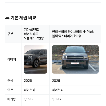
🚗 기본 제원 비교
기아 쏘렌토
현대 싼타페 하이브리드 H-Pick
구분
하이브리드
블랙 익스테리어 7인승
노블레스 7인승
이미지
연식
2026
2026
연료
하이브리드
하이브리드
배기량
1,598
1,598