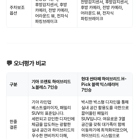
전방감지센서, 후방감지센서,
후방감지센서, 후방
주차보조
후방 카메라, 전방 카메라,
카메라, 전방 카메라,
옵션
어라운드 뷰, 전자식
어라운드 뷰, 전자식
파킹브레이크
파킹브레이크
💬 오너평가 비교
현대 싼타페 하이브리드 H-
기아 쏘렌토 하이브리드
구분
Pick 블랙 익스테리어
노블레스 7인승
7인승
기아 라인업
박시한 박스형 디자인을 통해
베스트셀러이자, 패밀리
실내 공간 활용도를 극한으로
SUV의 표준입니다.
끌어올린 패밀리
세련되고 강인한 디자인에
SUV입니다. 여유로운 3열
한줄
체급을 압도하는 광활한
공간을 갖춰 대가족이 함께
결론
실내 공간과 하이브리드의
이동하기에 최적화되었으며,
우수한 연비까지 더해,
하이브리드 시스템으로