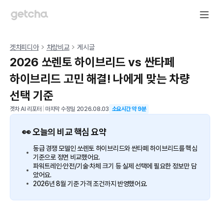
겟차피디아
차량비교
게시글
2026 쏘렌토 하이브리드 vs 싼타페
하이브리드 고민 해결! 나에게 맞는 차량
선택 기준
겟차 AI 리포터
|
마지막 수정일
2026.08.03
소요시간 약
9
분
👀 오늘의 비교 핵심 요약
동급 경쟁 모델인 쏘렌토 하이브리드와 싼타페 하이브리드를 핵심
기준으로 정면 비교했어요.
파워트레인·안전/기술·차체 크기 등 실제 선택에 필요한 정보만 담
았어요.
2026년 8월 기준 가격 조건까지 반영했어요.