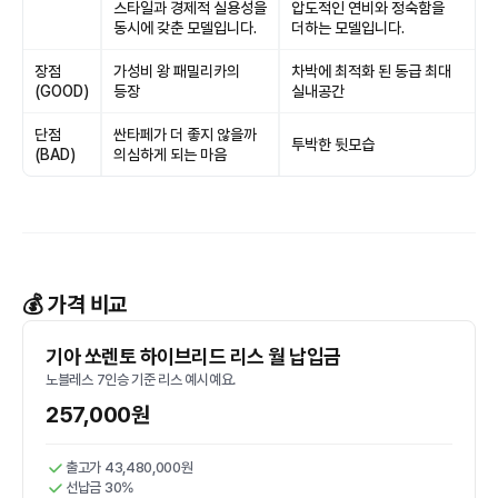
스타일과 경제적 실용성을
압도적인 연비와 정숙함을
동시에 갖춘 모델입니다.
더하는 모델입니다.
장점
가성비 왕 패밀리카의
차박에 최적화 된 동급 최대
(GOOD)
등장
실내공간
단점
싼타페가 더 좋지 않을까
투박한 뒷모습
(BAD)
의심하게 되는 마음
💰 가격 비교
기아 쏘렌토 하이브리드 리스 월 납입금
노블레스 7인승 기준 리스 예시예요.
257,000원
출고가 43,480,000원
선납금 30%