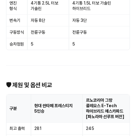
엔진
4기통 2.5L 터보
4기통 1.5L 터보 가솔린
형식
가솔린
하이브리드
변속기
자동 8단
자동 3단
구동방식
전륜구동
전륜구동
승차정원
5
5
🛡 제원 및 옵션 비교
르노코리아 그랑
현대 싼타페 프레스티지
콜레오스 E-Tech
구분
5인승
하이브리드 에스카파드
[파노라마 선루프 버전]
최고 출력
281
245