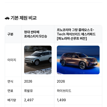
🚗 기본 제원 비교
르노코리아 그랑 콜레오스 E-
현대 싼타페
구분
Tech 하이브리드 에스카파드
프레스티지 5인승
[파노라마 선루프 버전]
이미지
연식
2026
2026
연료
휘발유
하이브리드
배기량
2,497
1,499