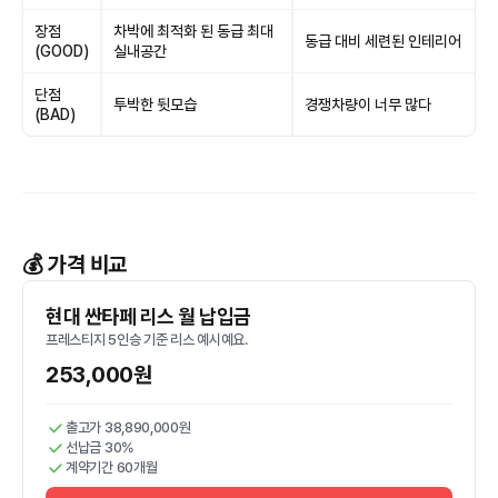
장점
차박에 최적화 된 동급 최대
동급 대비 세련된 인테리어
(GOOD)
실내공간
단점
투박한 뒷모습
경쟁차량이 너무 많다
(BAD)
💰 가격 비교
현대 싼타페 리스 월 납입금
프레스티지 5인승 기준 리스 예시예요.
253,000원
출고가 38,890,000원
선납금 30%
계약기간 60개월