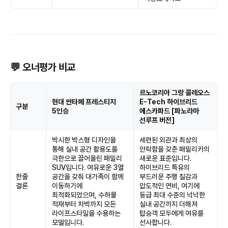
💬 오너평가 비교
르노코리아 그랑 콜레오스
현대 싼타페 프레스티지
E-Tech 하이브리드
구분
5인승
에스카파드 [파노라마
선루프 버전]
박시한 박스형 디자인을
세련된 외관과 최상의
통해 실내 공간 활용도를
안락함을 갖춘 패밀리카의
극한으로 끌어올린 패밀리
새로운 표준입니다.
SUV입니다. 여유로운 3열
하이브리드 특유의
한줄
공간을 갖춰 대가족이 함께
부드러운 주행 질감과
결론
이동하기에
압도적인 연비, 여기에
최적화되었으며, 수하물
동급 최대 수준의 넉넉한
적재부터 차박까지 모든
실내 공간까지 더해져
라이프스타일을 수용하는
탑승객 모두에게 여유를
모델입니다.
선사합니다.