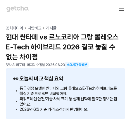
겟차피디아
차량비교
게시글
현대 싼타페 vs 르노코리아 그랑 콜레오스
E-Tech 하이브리드 2026 결코 놓칠 수
없는 차이점
겟차 AI 리포터
|
마지막 수정일
2026.06.23
소요시간 약
9
분
👀 오늘의 비교 핵심 요약
동급 경쟁 모델인 싼타페와 그랑 콜레오스 E-Tech 하이브리드를
핵심 기준으로 정면 비교했어요.
파워트레인·안전/기술·차체 크기 등 실제 선택에 필요한 정보만 담
았어요.
2026년 6월 기준 가격 조건까지 반영했어요.