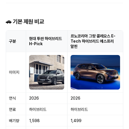
🚗 기본 제원 비교
르노코리아 그랑 콜레오스 E-
현대 투싼 하이브리드
구분
Tech 하이브리드 에스프리
H-Pick
알핀
이미지
연식
2026
2026
연료
하이브리드
하이브리드
배기량
1,598
1,499