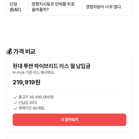
단점
방향지시등은 언제쯤 위로
경쟁차량이 너무 많다
(BAD)
올려줄까?
💰 가격 비교
현대 투싼 하이브리드 리스 월 납입금
H-Pick 기준 리스 예시예요.
219,919원
출고가 36,490,000원
선납금 30%
계약기간 60개월
더 알아보기