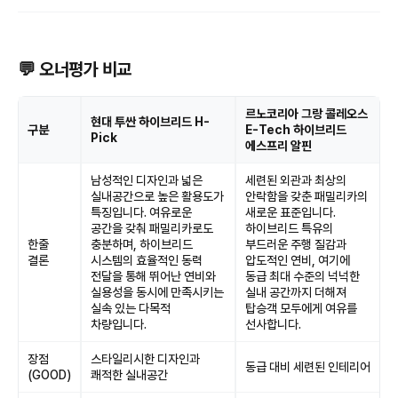
💬 오너평가 비교
르노코리아 그랑 콜레오스
현대 투싼 하이브리드 H-
구분
E-Tech 하이브리드
Pick
에스프리 알핀
남성적인 디자인과 넓은
세련된 외관과 최상의
실내공간으로 높은 활용도가
안락함을 갖춘 패밀리카의
특징입니다. 여유로운
새로운 표준입니다.
공간을 갖춰 패밀리카로도
하이브리드 특유의
한줄
충분하며, 하이브리드
부드러운 주행 질감과
결론
시스템의 효율적인 동력
압도적인 연비, 여기에
전달을 통해 뛰어난 연비와
동급 최대 수준의 넉넉한
실용성을 동시에 만족시키는
실내 공간까지 더해져
실속 있는 다목적
탑승객 모두에게 여유를
차량입니다.
선사합니다.
장점
스타일리시한 디자인과
동급 대비 세련된 인테리어
(GOOD)
쾌적한 실내공간