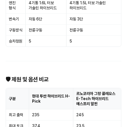
엔진
4기통 1.6L 터보
4기통 1.5L 터보 가솔린
형식
가솔린 하이브리드
하이브리드
변속기
자동 6단
자동 3단
구동방식
전륜구동
전륜구동
승차정원
5
5
🛡 제원 및 옵션 비교
르노코리아 그랑 콜레오스
현대 투싼 하이브리드 H-
구분
E-Tech 하이브리드
Pick
에스프리 알핀
최고 출력
235
245
최대 토크
37.4
23.5