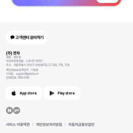
고객센터 문의하기
(주) 겟차
대표 : 정유철
사업자등록번호 : 243-87-00137
주소 : 서울특별시 강남구 삼성로91길 32 10층, 11층, 12층
개인정보보호책임자 : 이동용
이메일 : support@getcha.kr
전화번호: 1800-0456
App store
Play store
서비스 이용약관
개인정보처리방침
자동차금융모집인