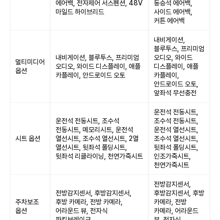
에어백, 전자제어 서스펜션, 48V
동승석 에어백,
마일드 하이브리드
사이드 에어백,
커튼 에어백
내비게이션,
블루투스, 프리미엄
내비게이션, 블루투스, 프리미엄
오디오, 와이드
멀티미디어
오디오, 와이드 디스플레이, 애플
디스플레이, 애플
옵션
카플레이, 안드로이드 오토
카플레이,
안드로이드 오토,
앞좌석 무선충전
운전석 전동시트,
운전석 전동시트, 조수석
조수석 전동시트,
전동시트, 메모리시트, 운전석
운전석 열선시트,
시트 옵션
열선시트, 조수석 열선시트, 2열
조수석 열선시트,
열선시트, 뒷좌석 폴딩시트,
뒷좌석 폴딩시트,
뒷좌석 리클라이닝, 천연가죽시트
인조가죽시트,
천연가죽시트
전방감지센서,
전방감지센서, 후방감지센서,
후방감지센서, 후방
주차보조
후방 카메라, 전방 카메라,
카메라, 전방
옵션
어라운드 뷰, 전자식
카메라, 어라운드
파킹브레이크
뷰, 전자식