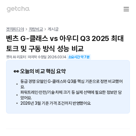
겟차피디아
차량비교
게시글
벤츠 G-클래스 vs 아우디 Q3 2025 최대
토크 및 구동 방식 성능 비교
겟차 AI 리포터
|
마지막 수정일
2026.03.14
소요시간 약
7
분
👀 오늘의 비교 핵심 요약
동급 경쟁 모델인 G-클래스와 Q3를 핵심 기준으로 정면 비교했어
요.
파워트레인·안전/기술·차체 크기 등 실제 선택에 필요한 정보만 담
았어요.
2026년 3월 기준 가격 조건까지 반영했어요.