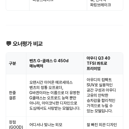
파킹브레이크
💬 오너평가 비교
아우디 Q3 40
벤츠 G-클래스 G 450d
구분
TFSI 콰트로
매뉴팩처
프리미엄
아우디의 컴팩트
오랜시간 이어온 메르세데스
SUV로 실용적인
벤츠의 정통 오프로더,
공간 구성과 아우디
한줄
G바겐이라는 이름으로 더 유명한
고유의 안락한
결론
G클래스는 오프로드 능력 뿐만
승차감을 합리적인
아니라, 아이코닉한 디자인으로
가격으로 누릴 수
도심에서도 사랑받는 모델입니다.
있는 모델입니다.
장점
어디서나 빛나는 외모
잘 빠진 외관 디자인
(GOOD)