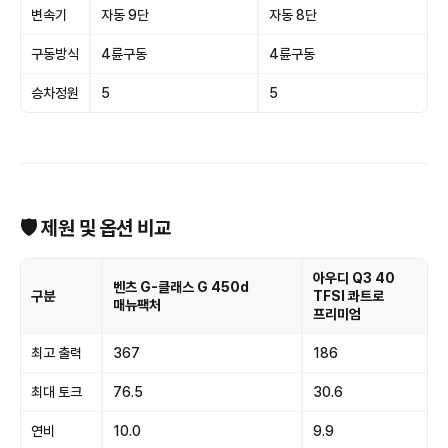
변속기
자동 9단
자동 8단
구동방식
4륜구동
4륜구동
승차정원
5
5
🛡 제원 및 옵션 비교
아우디 Q3 40
벤츠 G-클래스 G 450d
구분
TFSI 콰트로
매뉴팩처
프리미엄
최고 출력
367
186
최대 토크
76.5
30.6
연비
10.0
9.9