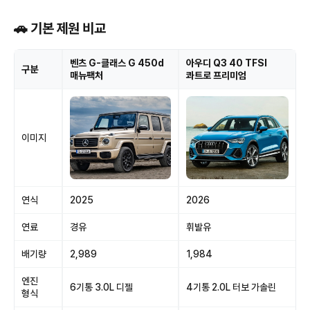
🚗 기본 제원 비교
벤츠 G-클래스 G 450d
아우디 Q3 40 TFSI
구분
매뉴팩처
콰트로 프리미엄
이미지
연식
2025
2026
연료
경유
휘발유
배기량
2,989
1,984
엔진
6기통 3.0L 디젤
4기통 2.0L 터보 가솔린
형식