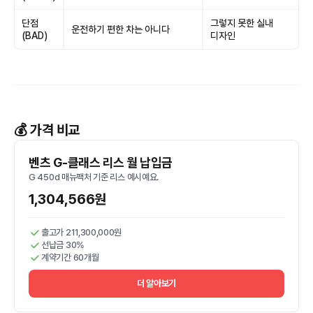
단점
그렇지 못한 실내
운전하기 편한 차는 아니다
(BAD)
디자인
💰 가격 비교
벤츠 G-클래스 리스 월 납입금
G 450d 매뉴팩처 기준 리스 예시예요.
1,304,566원
출고가 211,300,000원
선납금 30%
계약기간 60개월
더 알아보기