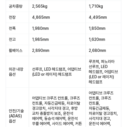
공차중량
2,565kg
1,710kg
전장
4,865mm
4,495mm
전폭
1,980mm
1,850mm
전고
1,985mm
1,620mm
휠베이스
2,890mm
2,680mm
루프랙, 파노라마
선루프, LED
외관 내장
선루프, LED 헤드램프, 어댑티브
헤드램프, 어댑티브
옵션
(LED or 레이저) 헤드램프
(LED or 레이저)
헤드램프
어댑티브 크루즈
어댑티브 크루즈 컨트롤, 크루즈
컨트롤, 크루즈
컨트롤, 자동긴급제동, 차로이탈
컨트롤,
경고장치, 사각지대 경고, 후방
자동긴급제동,
안전/기술
교차 충돌방지 보조, 운전석
차로이탈 경고장치,
(ADAS)
에어백, 동승석 에어백, 운전석
사각지대 경고,
옵션
무릎 에어백, 사이드 에어백, 커튼
운전석 에어백,