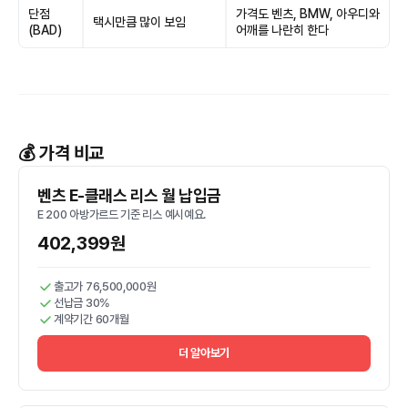
단점
가격도 벤츠, BMW, 아우디와
택시만큼 많이 보임
(BAD)
어깨를 나란히 한다
💰 가격 비교
벤츠 E-클래스 리스 월 납입금
E 200 아방가르드 기준 리스 예시예요.
402,399원
출고가 76,500,000원
선납금 30%
계약기간 60개월
더 알아보기