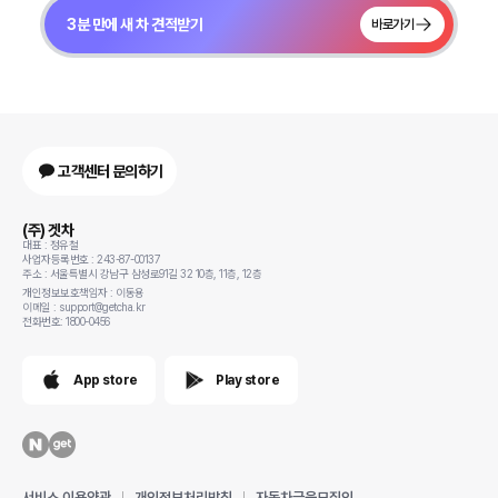
3분 만에 새 차 견적받기
바로가기
고객센터 문의하기
(주) 겟차
대표 : 정유철
사업자등록번호 : 243-87-00137
주소 : 서울특별시 강남구 삼성로91길 32 10층, 11층, 12층
개인정보보호책임자 : 이동용
이메일 : support@getcha.kr
전화번호: 1800-0456
App store
Play store
서비스 이용약관
개인정보처리방침
자동차금융모집인