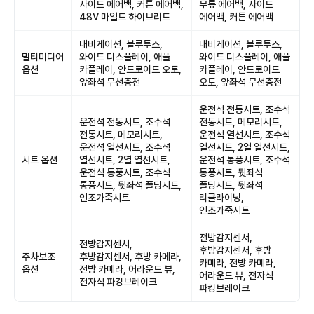
사이드 에어백, 커튼 에어백,
무릎 에어백, 사이드
48V 마일드 하이브리드
에어백, 커튼 에어백
내비게이션, 블루투스,
내비게이션, 블루투스,
멀티미디어
와이드 디스플레이, 애플
와이드 디스플레이, 애플
옵션
카플레이, 안드로이드 오토,
카플레이, 안드로이드
앞좌석 무선충전
오토, 앞좌석 무선충전
운전석 전동시트, 조수석
운전석 전동시트, 조수석
전동시트, 메모리시트,
전동시트, 메모리시트,
운전석 열선시트, 조수석
운전석 열선시트, 조수석
열선시트, 2열 열선시트,
시트 옵션
열선시트, 2열 열선시트,
운전석 통풍시트, 조수석
운전석 통풍시트, 조수석
통풍시트, 뒷좌석
통풍시트, 뒷좌석 폴딩시트,
폴딩시트, 뒷좌석
인조가죽시트
리클라이닝,
인조가죽시트
전방감지센서,
전방감지센서,
후방감지센서, 후방
주차보조
후방감지센서, 후방 카메라,
카메라, 전방 카메라,
옵션
전방 카메라, 어라운드 뷰,
어라운드 뷰, 전자식
전자식 파킹브레이크
파킹브레이크