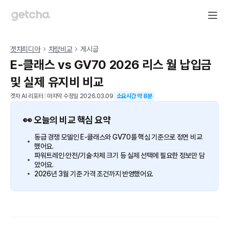
겟차피디아
차량비교
게시글
E-클래스 vs GV70 2026 리스 월 납입금
및 실제 유지비 비교
겟차 AI 리포터
|
마지막 수정일
2026.03.09
소요시간 약
8
분
👀 오늘의 비교 핵심 요약
동급 경쟁 모델인 E-클래스와 GV70를 핵심 기준으로 정면 비교
했어요.
파워트레인·안전/기술·차체 크기 등 실제 선택에 필요한 정보만 담
았어요.
2026년 3월 기준 가격 조건까지 반영했어요.