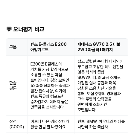
💬 오너평가 비교
벤츠 E-클래스 E 200
제네시스 GV70 2.5 터보
구분
아방가르드
2WD 파퓰러 I 패키지
젊고 날렵한 쿠페형 디자인에
E200은 E클래스의
부드럽고 조용한 터보 엔진을
가치를 가장 합리적으로
얹은 럭셔리 중형
소유할 수 있는 핵심
SUV입니다. 최고급 소재로
트림입니다. 경쟁 모델인
한줄
마감된 실내 공간과 더욱
520i를 상회하는 출력과
결론
강화된 소음 차단 기술을
알찬 편의사양, 여기에
통해, 도심 주행의 경쾌함과
벤츠 특유의 컴포트한
고속 주행의 안락함을
승차감까지 더해져 높은
완벽하게 조화시킨
만족감을 선사합니다.
모델입니다.
장점
이보다 나은 경쟁 상대가
벤츠, BMW, 아우디와 어깨를
(GOOD)
없을 만큼 잘 나왔어요
나란히 하는 국산차