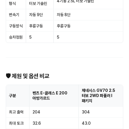
4기통 2.5L 터보 가솔린
형식
터보 가솔린
변속기
자동 9단
자동 8단
구동방식
후륜구동
후륜구동
승차정원
5
5
🛡 제원 및 옵션 비교
제네시스 GV70 2.5
벤츠 E-클래스 E 200
구분
터보 2WD 파퓰러 I
아방가르드
패키지
최고 출력
204
304
최대 토크
32.6
43.0