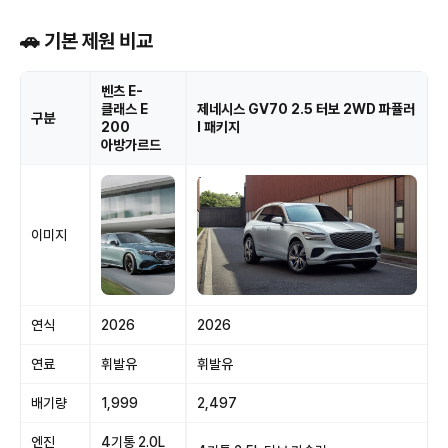
🚗 기본 제원 비교
벤츠 E-
클래스 E
제네시스 GV70 2.5 터보 2WD 파퓰러
구분
200
I 패키지
아방가르드
이미지
연식
2026
2026
연료
휘발유
휘발유
배기량
1,999
2,497
엔진
4기통 2.0L