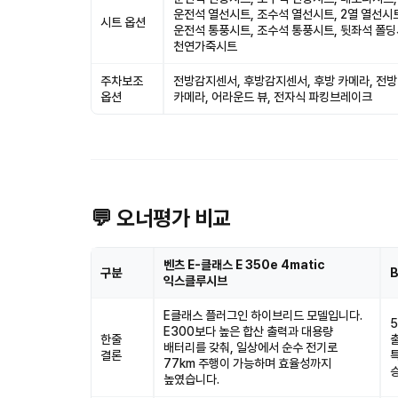
운전석 열선시트, 조수석 열선시트, 2열 열선시
시트 옵션
운전석 통풍시트, 조수석 통풍시트, 뒷좌석 폴딩
천연가죽시트
주차보조
전방감지센서, 후방감지센서, 후방 카메라, 전방
옵션
카메라, 어라운드 뷰, 전자식 파킹브레이크
💬 오너평가 비교
벤츠 E-클래스 E 350e 4matic
구분
익스클루시브
E클래스 플러그인 하이브리드 모델입니다.
E300보다 높은 합산 출력과 대용량
한줄
배터리를 갖춰, 일상에서 순수 전기로
결론
77km 주행이 가능하며 효율성까지
높였습니다.