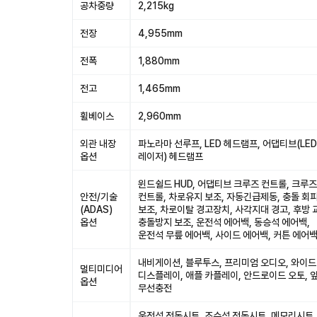
공차중량
2,215kg
전장
4,955mm
전폭
1,880mm
전고
1,465mm
휠베이스
2,960mm
외관 내장
파노라마 선루프, LED 헤드램프, 어댑티브(LED 
옵션
레이저) 헤드램프
윈드쉴드 HUD, 어댑티브 크루즈 컨트롤, 크루즈
안전/기술
컨트롤, 차로유지 보조, 자동긴급제동, 충돌 회
(ADAS)
보조, 차로이탈 경고장치, 사각지대 경고, 후방 
옵션
충돌방지 보조, 운전석 에어백, 동승석 에어백,
운전석 무릎 에어백, 사이드 에어백, 커튼 에어
내비게이션, 블루투스, 프리미엄 오디오, 와이드
멀티미디어
디스플레이, 애플 카플레이, 안드로이드 오토, 
옵션
무선충전
운전석 전동시트, 조수석 전동시트, 메모리시트,