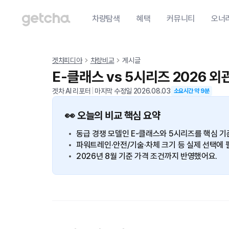
차량탐색
혜택
커뮤니티
오너
겟차피디아
차량비교
게시글
E-클래스 vs 5시리즈 2026 외
겟차 AI 리포터
|
마지막 수정일
2026.08.03
소요시간 약
9
분
👀 오늘의 비교 핵심 요약
동급 경쟁 모델인 E-클래스와 5시리즈를 핵심 기
파워트레인·안전/기술·차체 크기 등 실제 선택에 
2026년 8월 기준 가격 조건까지 반영했어요.