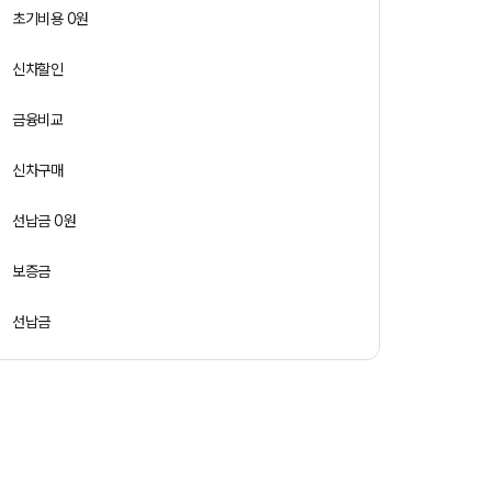
초기비용 0원
신차할인
금융비교
신차구매
선납금 0원
보증금
선납금