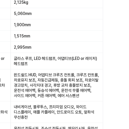
2,125kg
5,060mm
1,900mm
1,515mm
2,995mm
or
글라스 루프, LED 헤드램프, 어댑티브(LED or 레이저)
헤드램프
윈드쉴드 HUD, 어댑티브 크루즈 컨트롤, 크루즈 컨트롤,
피
차로유지 보조, 자동긴급제동, 충돌 회피 보조, 차로이탈
교차
경고장치, 사각지대 경고, 후방 교차 충돌방지 보조,
운전석 에어백, 동승석 에어백, 운전석 무릎 에어백,
백
사이드 에어백, 커튼 에어백, 에어 서스펜션
내비게이션, 블루투스, 프리미엄 오디오, 와이드
앞좌석
디스플레이, 애플 카플레이, 안드로이드 오토, 앞좌석
무선충전
운전석 전동시트, 조수석 전동시트, 메모리시트, 운전석