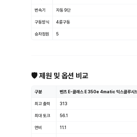
변속기
자동 9단
구동방식
4륜구동
승차정원
5
🛡 제원 및 옵션 비교
구분
벤츠 E-클래스 E 350e 4matic 익스클루시
최고 출력
313
최대 토크
56.1
연비
11.1