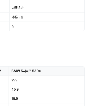
자동 8단
후륜구동
5
브
BMW 5시리즈 530e
299
45.9
15.9