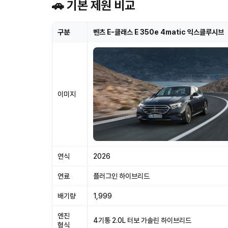
🚗 기본 제원 비교
구분
벤츠 E-클래스 E 350e 4matic 익스클루시브
이미지
연식
2026
연료
플러그인 하이브리드
배기량
1,999
엔진
4기통 2.0L 터보 가솔린 하이브리드
형식