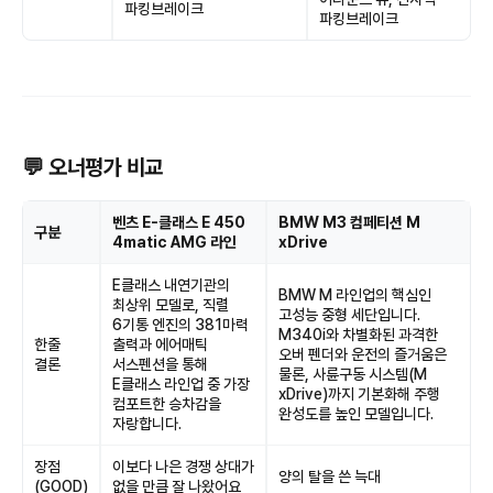
파킹브레이크
파킹브레이크
💬 오너평가 비교
벤츠 E-클래스 E 450
BMW M3 컴페티션 M
구분
4matic AMG 라인
xDrive
E클래스 내연기관의
BMW M 라인업의 핵심인
최상위 모델로, 직렬
고성능 중형 세단입니다.
6기통 엔진의 381마력
M340i와 차별화된 과격한
한줄
출력과 에어매틱
오버 펜더와 운전의 즐거움은
결론
서스펜션을 통해
물론, 사륜구동 시스템(M
E클래스 라인업 중 가장
xDrive)까지 기본화해 주행
컴포트한 승차감을
완성도를 높인 모델입니다.
자랑합니다.
장점
이보다 나은 경쟁 상대가
양의 탈을 쓴 늑대
(GOOD)
없을 만큼 잘 나왔어요