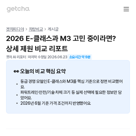
겟차피디아
차량비교
게시글
2026 E-클래스과 M3 고민 중이라면?
상세 제원 비교 리포트
겟차 AI 리포터
|
마지막 수정일
2026.06.23
소요시간 약
9
분
👀 오늘의 비교 핵심 요약
동급 경쟁 모델인 E-클래스와 M3를 핵심 기준으로 정면 비교했어
요.
파워트레인·안전/기술·차체 크기 등 실제 선택에 필요한 정보만 담
았어요.
2026년 6월 기준 가격 조건까지 반영했어요.