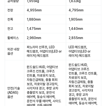
공차중량
1,955kg
1,832kg
전장
4,955mm
4,795mm
전폭
1,880mm
1,905mm
전고
1,475mm
1,440mm
휠베이스
2,960mm
2,855mm
파노라마 선루프, LED
LED 헤드램프,
외관 내장
헤드램프, 어댑티브(LED or
어댑티브(LED or
옵션
레이저) 헤드램프
레이저) 헤드램프
윈드쉴드 HUD,
윈드쉴드 HUD, 어댑티브
어댑티브 크루즈
크루즈 컨트롤, 크루즈
컨트롤, 크루즈 컨트롤,
컨트롤, 차로유지 보조,
차로유지 보조,
자동긴급제동, 충돌 회피
자동긴급제동, 충돌
보조, 차로이탈 경고장치,
회피 보조, 차로이탈
안전/기술
사각지대 경고, 후방 교차
경고장치, 사각지대
(ADAS)
충돌방지 보조, 운전석
경고, 후방 교차
옵션
에어백, 동승석 에어백,
충돌방지 보조, 운전석
운전석 무릎 에어백, 사이드
에어백, 동승석 에어백,
에어백, 커튼 에어백,