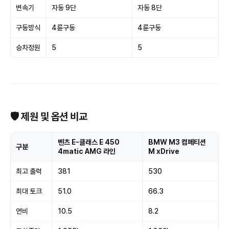
변속기
자동 9단
자동 8단
구동방식
4륜구동
4륜구동
승차정원
5
5
🛡 제원 및 옵션 비교
벤츠 E-클래스 E 450
BMW M3 컴페티션
구분
4matic AMG 라인
M xDrive
최고 출력
381
530
최대 토크
51.0
66.3
연비
10.5
8.2