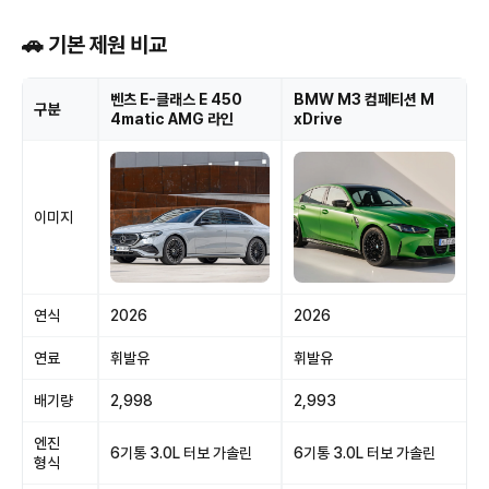
🚗 기본 제원 비교
벤츠 E-클래스 E 450
BMW M3 컴페티션 M
구분
4matic AMG 라인
xDrive
이미지
연식
2026
2026
연료
휘발유
휘발유
배기량
2,998
2,993
엔진
6기통 3.0L 터보 가솔린
6기통 3.0L 터보 가솔린
형식