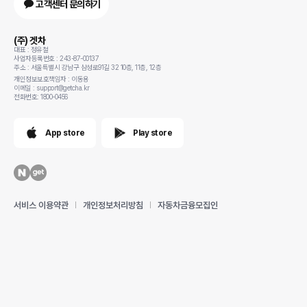
고객센터 문의하기
(주) 겟차
대표 : 정유철
사업자등록번호 : 243-87-00137
주소 : 서울특별시 강남구 삼성로91길 32 10층, 11층, 12층
개인정보보호책임자 : 이동용
이메일 : support@getcha.kr
전화번호: 1800-0456
App store
Play store
서비스 이용약관
개인정보처리방침
자동차금융모집인