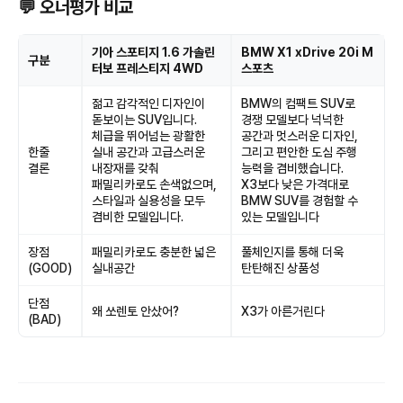
💬 오너평가 비교
기아 스포티지 1.6 가솔린
BMW X1 xDrive 20i M
구분
터보 프레스티지 4WD
스포츠
젊고 감각적인 디자인이
BMW의 컴팩트 SUV로
돋보이는 SUV입니다.
경쟁 모델보다 넉넉한
체급을 뛰어넘는 광활한
공간과 멋스러운 디자인,
한줄
실내 공간과 고급스러운
그리고 편안한 도심 주행
결론
내장재를 갖춰
능력을 겸비했습니다.
패밀리카로도 손색없으며,
X3보다 낮은 가격대로
스타일과 실용성을 모두
BMW SUV를 경험할 수
겸비한 모델입니다.
있는 모델입니다
장점
패밀리카로도 충분한 넓은
풀체인지를 통해 더욱
(GOOD)
실내공간
탄탄해진 상품성
단점
왜 쏘렌토 안샀어?
X3가 아른거린다
(BAD)