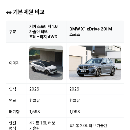
🚗 기본 제원 비교
기아 스포티지 1.6
BMW X1 xDrive 20i M
구분
가솔린 터보
스포츠
프레스티지 4WD
이미지
연식
2026
2026
연료
휘발유
휘발유
배기량
1,598
1,998
엔진
4기통 1.6L 터보
4기통 2.0L 터보 가솔린
형식
가솔린