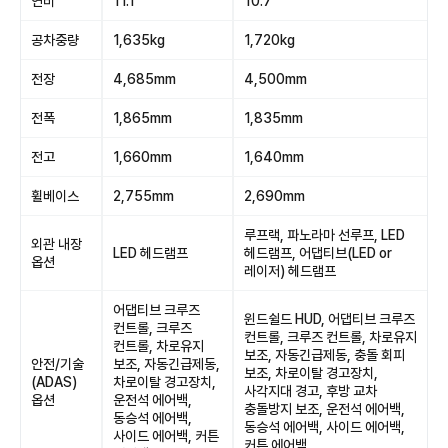
연비
11.1
10.7
공차중량
1,635kg
1,720kg
전장
4,685mm
4,500mm
전폭
1,865mm
1,835mm
전고
1,660mm
1,640mm
휠베이스
2,755mm
2,690mm
루프랙, 파노라마 선루프, LED
외관 내장
LED 헤드램프
헤드램프, 어댑티브(LED or
옵션
레이저) 헤드램프
어댑티브 크루즈
윈드쉴드 HUD, 어댑티브 크루즈
컨트롤, 크루즈
컨트롤, 크루즈 컨트롤, 차로유지
컨트롤, 차로유지
보조, 자동긴급제동, 충돌 회피
안전/기술
보조, 자동긴급제동,
보조, 차로이탈 경고장치,
(ADAS)
차로이탈 경고장치,
사각지대 경고, 후방 교차
옵션
운전석 에어백,
충돌방지 보조, 운전석 에어백,
동승석 에어백,
동승석 에어백, 사이드 에어백,
사이드 에어백, 커튼
커튼 에어백