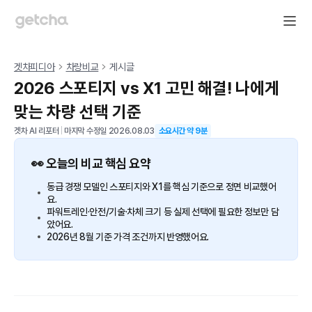
겟차피디아
차량비교
게시글
2026 스포티지 vs X1 고민 해결! 나에게
맞는 차량 선택 기준
겟차 AI 리포터
|
마지막 수정일
2026.08.03
소요시간 약
9
분
👀 오늘의 비교 핵심 요약
동급 경쟁 모델인 스포티지와 X1를 핵심 기준으로 정면 비교했어
요.
파워트레인·안전/기술·차체 크기 등 실제 선택에 필요한 정보만 담
았어요.
2026년 8월 기준 가격 조건까지 반영했어요.