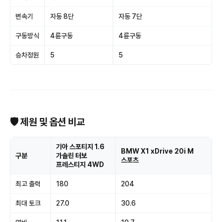
변속기
자동 8단
자동 7단
구동방식
4륜구동
4륜구동
승차정원
5
5
🛡 제원 및 옵션 비교
기아 스포티지 1.6
BMW X1 xDrive 20i M
구분
가솔린 터보
스포츠
프레스티지 4WD
최고 출력
180
204
최대 토크
27.0
30.6