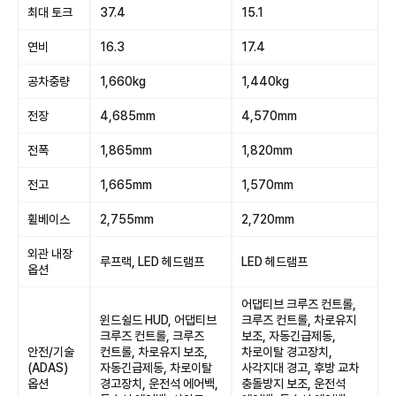
최대 토크
37.4
15.1
연비
16.3
17.4
공차중량
1,660kg
1,440kg
전장
4,685mm
4,570mm
전폭
1,865mm
1,820mm
전고
1,665mm
1,570mm
휠베이스
2,755mm
2,720mm
외관 내장
루프랙, LED 헤드램프
LED 헤드램프
옵션
어댑티브 크루즈 컨트롤,
윈드쉴드 HUD, 어댑티브
크루즈 컨트롤, 차로유지
크루즈 컨트롤, 크루즈
보조, 자동긴급제동,
안전/기술
컨트롤, 차로유지 보조,
차로이탈 경고장치,
(ADAS)
자동긴급제동, 차로이탈
사각지대 경고, 후방 교차
옵션
경고장치, 운전석 에어백,
충돌방지 보조, 운전석