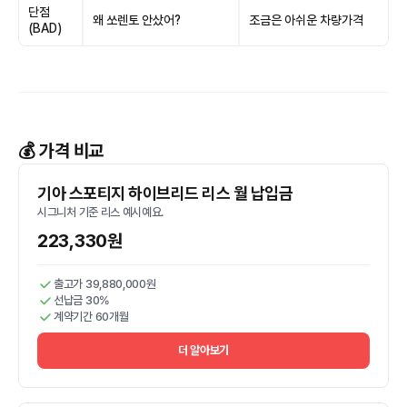
단점
왜 쏘렌토 안샀어?
조금은 아쉬운 차량가격
(BAD)
💰 가격 비교
기아 스포티지 하이브리드 리스 월 납입금
시그니처 기준 리스 예시예요.
223,330원
출고가 39,880,000원
선납금 30%
계약기간 60개월
더 알아보기