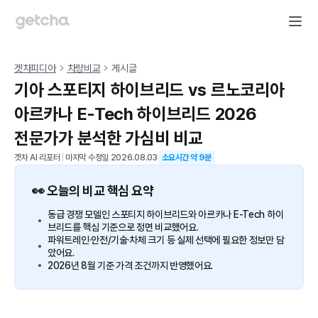
겟차피디아
차량비교
게시글
기아 스포티지 하이브리드 vs 르노코리아
아르카나 E-Tech 하이브리드 2026
전문가가 분석한 가심비 비교
겟차 AI 리포터
|
마지막 수정일
2026.08.03
소요시간 약
9
분
👀 오늘의 비교 핵심 요약
동급 경쟁 모델인 스포티지 하이브리드와 아르카나 E-Tech 하이
브리드를 핵심 기준으로 정면 비교했어요.
파워트레인·안전/기술·차체 크기 등 실제 선택에 필요한 정보만 담
았어요.
2026년 8월 기준 가격 조건까지 반영했어요.