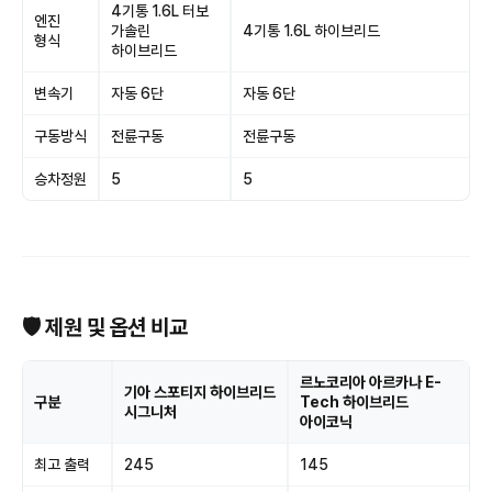
4기통 1.6L 터보
엔진
가솔린
4기통 1.6L 하이브리드
형식
하이브리드
변속기
자동 6단
자동 6단
구동방식
전륜구동
전륜구동
승차정원
5
5
🛡 제원 및 옵션 비교
르노코리아 아르카나 E-
기아 스포티지 하이브리드
구분
Tech 하이브리드
시그니처
아이코닉
최고 출력
245
145