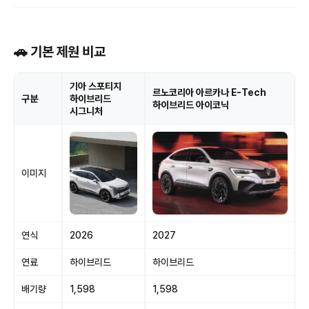
🚗 기본 제원 비교
기아 스포티지
르노코리아 아르카나 E-Tech
구분
하이브리드
하이브리드 아이코닉
시그니처
이미지
연식
2026
2027
연료
하이브리드
하이브리드
배기량
1,598
1,598