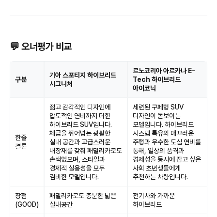
💬 오너평가 비교
르노코리아 아르카나 E-
기아 스포티지 하이브리드
구분
Tech 하이브리드
시그니처
아이코닉
젊고 감각적인 디자인에
세련된 쿠페형 SUV
압도적인 연비까지 더한
디자인이 돋보이는
하이브리드 SUV입니다.
모델입니다. 하이브리드
체급을 뛰어넘는 광활한
시스템 특유의 매끄러운
한줄
실내 공간과 고급스러운
주행과 우수한 도심 연비를
결론
내장재를 갖춰 패밀리카로도
통해, 일상의 품격과
손색없으며, 스타일과
경제성을 동시에 잡고 싶은
경제적 실용성을 모두
사회 초년생들에게
겸비한 모델입니다.
추천하는 차량입니다.
장점
패밀리카로도 충분한 넓은
전기차와 가까운
(GOOD)
실내공간
하이브리드