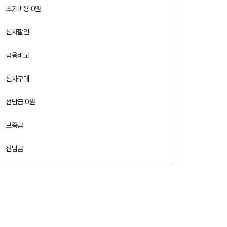
초기비용 0원
신차할인
금융비교
신차구매
선납금 0원
보증금
선납금