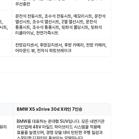
무선충전
운전석 전동시트, 조수석 전동시트, 메모리시트, 운전석
트,
열선시트, 조수석 열선시트, 2열 열선시트, 운전석
시트,
통풍시트, 조수석 통풍시트, 뒷좌석 폴딩시트, 뒷좌석
리클라이닝, 천연가죽시트
전방감지센서, 후방감지센서, 후방 카메라, 전방 카메라,
어라운드 뷰, 전자식 파킹브레이크
BMW X5 xDrive 30d X라인 7인승
BMW를 대표하는 준대형 SUV입니다. 모든 내연기관
고유의
라인업에 48V 마일드 하이브리드 시스템을 적용해
효율을 높였으며, 경쟁 모델 대비 탄탄한 주행 질감과
스포티한 디자인이 돋보이는 모델입니다.