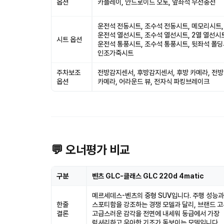
옵션
카플레이, 안드로이드 오토, 앞좌석 무선충전
운전석 전동시트, 조수석 전동시트, 메모리시트,
운전석 열선시트, 조수석 열선시트, 2열 열선시
시트 옵션
운전석 통풍시트, 조수석 통풍시트, 뒷좌석 폴딩
인조가죽시트
주차보조
전방감지센서, 후방감지센서, 후방 카메라, 전방
옵션
카메라, 어라운드 뷰, 전자식 파킹브레이크
💬 오너평가 비교
구분
벤츠 GLC-클래스 GLC 220d 4matic
메르세데스-벤츠의 중형 SUV입니다. 주행 성능과
한줄
스포티함을 강조하는 경쟁 모델과 달리, 브랜드 
결론
고급스러운 감각을 전면에 내세워 동급에서 가장
럭셔리하고 우아한 기조가 돋보이는 모델입니다.