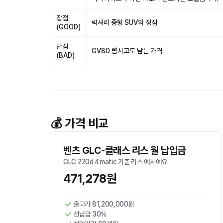
장점
럭셔리 중형 SUV의 정점
(GOOD)
단점
GV80 뺨치고도 남는 가격
(BAD)
💰 가격 비교
벤츠 GLC-클래스 리스 월 납입금
GLC 220d 4matic 기준 리스 예시예요.
471,278원
출고가 81,200,000원
선납금 30%