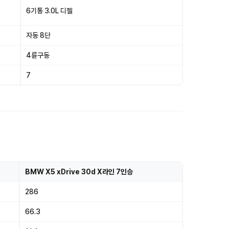
6기통 3.0L 디젤
자동 8단
4륜구동
7
BMW X5 xDrive 30d X라인 7인승
286
66.3