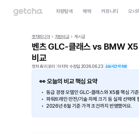
차량탐색
혜택
커뮤니티
오너
겟차피디아
차량비교
게시글
벤츠 GLC-클래스 vs BMW X
비교
겟차 AI 리포터
|
마지막 수정일
2026.06.23
소요시간 약
9
분
👀 오늘의 비교 핵심 요약
동급 경쟁 모델인 GLC-클래스와 X5를 핵심 기
파워트레인·안전/기술·차체 크기 등 실제 선택에 
2026년 6월 기준 가격 조건까지 반영했어요.