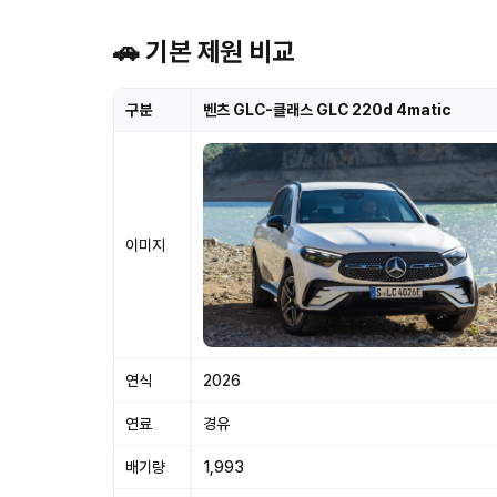
🚗 기본 제원 비교
구분
벤츠 GLC-클래스 GLC 220d 4matic
이미지
연식
2026
연료
경유
배기량
1,993