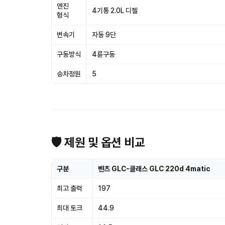
엔진
4기통 2.0L 디젤
형식
변속기
자동 9단
구동방식
4륜구동
승차정원
5
🛡 제원 및 옵션 비교
구분
벤츠 GLC-클래스 GLC 220d 4matic
최고 출력
197
최대 토크
44.9