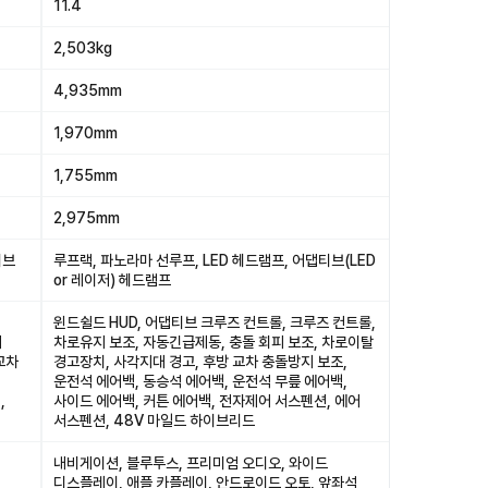
11.4
2,503kg
4,935mm
1,970mm
1,755mm
2,975mm
티브
루프랙, 파노라마 선루프, LED 헤드램프, 어댑티브(LED
or 레이저) 헤드램프
윈드쉴드 HUD, 어댑티브 크루즈 컨트롤, 크루즈 컨트롤,
피
차로유지 보조, 자동긴급제동, 충돌 회피 보조, 차로이탈
교차
경고장치, 사각지대 경고, 후방 교차 충돌방지 보조,
운전석 에어백, 동승석 에어백, 운전석 무릎 에어백,
,
사이드 에어백, 커튼 에어백, 전자제어 서스펜션, 에어
서스펜션, 48V 마일드 하이브리드
내비게이션, 블루투스, 프리미엄 오디오, 와이드
디스플레이, 애플 카플레이, 안드로이드 오토, 앞좌석