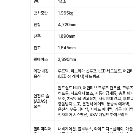
연비
14.5
공차중량
1,965kg
전장
4,720mm
전폭
1,890mm
전고
1,645mm
휠베이스
2,890mm
외관 내장
루프랙, 파노라마 선루프, LED 헤드램프, 어댑
옵션
(LED or 레이저) 헤드램프
윈드쉴드 HUD, 어댑티브 크루즈 컨트롤, 크루즈
컨트롤, 차로유지 보조, 자동긴급제동, 충돌 회
안전/기술
보조, 차로이탈 경고장치, 사각지대 경고, 후방 
(ADAS)
충돌방지 보조, 운전석 에어백, 동승석 에어백,
옵션
운전석 무릎 에어백, 사이드 에어백, 커튼 에어백
전자제어 서스펜션, 48V 마일드 하이브리드
멀티미디어
내비게이션, 블루투스, 와이드 디스플레이, 애플