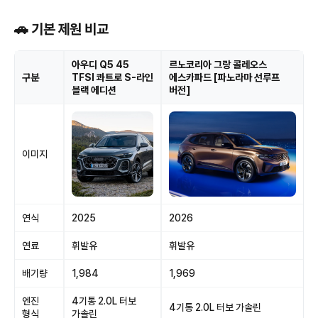
🚗 기본 제원 비교
아우디 Q5 45
르노코리아 그랑 콜레오스
구분
TFSI 콰트로 S-라인
에스카파드 [파노라마 선루프
블랙 에디션
버전]
이미지
연식
2025
2026
연료
휘발유
휘발유
배기량
1,984
1,969
엔진
4기통 2.0L 터보
4기통 2.0L 터보 가솔린
형식
가솔린