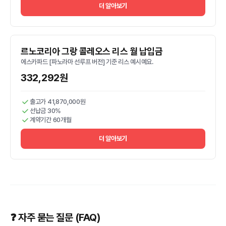
더 알아보기
르노코리아 그랑 콜레오스 리스 월 납입금
에스카파드 [파노라마 선루프 버전] 기준 리스 예시예요.
332,292원
출고가 41,870,000원
선납금 30%
계약기간 60개월
더 알아보기
❓ 자주 묻는 질문 (FAQ)