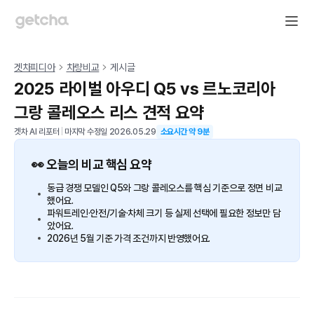
겟차피디아
차량비교
게시글
2025 라이벌 아우디 Q5 vs 르노코리아
그랑 콜레오스 리스 견적 요약
겟차 AI 리포터
|
마지막 수정일
2026.05.29
소요시간 약
9
분
👀 오늘의 비교 핵심 요약
동급 경쟁 모델인 Q5와 그랑 콜레오스를 핵심 기준으로 정면 비교
했어요.
파워트레인·안전/기술·차체 크기 등 실제 선택에 필요한 정보만 담
았어요.
2026년 5월 기준 가격 조건까지 반영했어요.