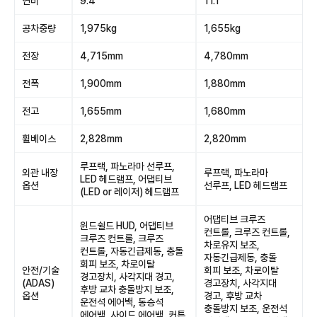
연비
9.4
11.1
공차중량
1,975kg
1,655kg
전장
4,715mm
4,780mm
전폭
1,900mm
1,880mm
전고
1,655mm
1,680mm
휠베이스
2,828mm
2,820mm
루프랙, 파노라마 선루프,
외관 내장
루프랙, 파노라마
LED 헤드램프, 어댑티브
옵션
선루프, LED 헤드램프
(LED or 레이저) 헤드램프
어댑티브 크루즈
윈드쉴드 HUD, 어댑티브
컨트롤, 크루즈 컨트롤,
크루즈 컨트롤, 크루즈
차로유지 보조,
컨트롤, 자동긴급제동, 충돌
자동긴급제동, 충돌
회피 보조, 차로이탈
안전/기술
회피 보조, 차로이탈
경고장치, 사각지대 경고,
(ADAS)
경고장치, 사각지대
후방 교차 충돌방지 보조,
옵션
경고, 후방 교차
운전석 에어백, 동승석
충돌방지 보조, 운전석
에어백, 사이드 에어백, 커튼