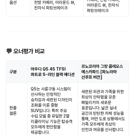
옵션
전방 카메라, 어라운드 뷰,
어라운드 뷰, 전자식
전자식 파킹브레이크
파킹브레이크
💬 오너평가 비교
르노코리아 그랑 콜레오스
아우디 Q5 45 TFSI
구분
에스카파드 [파노라마
콰트로 S-라인 블랙 에디션
선루프 버전]
Q5는 사륜구동 시스템이
세련된 외관과 가족을 위한
선사하는 안정적인
최상의 안락함을 갖춘
승차감과 세련된 디자인이
패밀리카의 새로운
조화를 이룬 중형
한줄
표준입니다. 넓은 실내
SUV입니다. 특히 주요
결론
공간과 탄탄한 차체 성능을
수입 모델 중 유일한 2열
통해, 어떤 도로 상황에서도
리클라이닝 기능은 탑승객
가족 모두에게 최상의
모두에게 편안함을
안전과 여유를 선사합니다.
제공합니다.