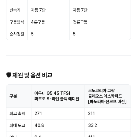
변속기
자동 7단
자동 7단
구동방식
4륜구동
전륜구동
승차정원
5
5
🛡 제원 및 옵션 비교
르노코리아 그랑
아우디 Q5 45 TFSI
구분
콜레오스 에스카파드
콰트로 S-라인 블랙 에디션
[파노라마 선루프 버전]
최고 출력
271
211
최대 토크
40.8
33.2