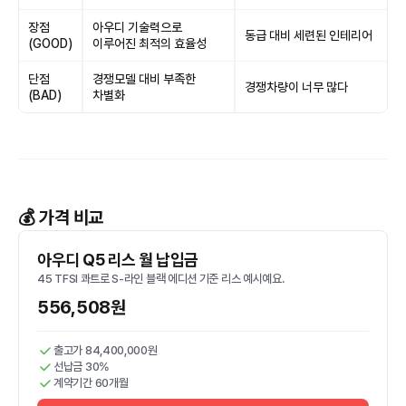
장점
아우디 기술력으로
동급 대비 세련된 인테리어
(GOOD)
이루어진 최적의 효율성
단점
경쟁모델 대비 부족한
경쟁차량이 너무 많다
(BAD)
차별화
💰 가격 비교
아우디 Q5 리스 월 납입금
45 TFSI 콰트로 S-라인 블랙 에디션 기준 리스 예시예요.
556,508원
출고가 84,400,000원
선납금 30%
계약기간 60개월