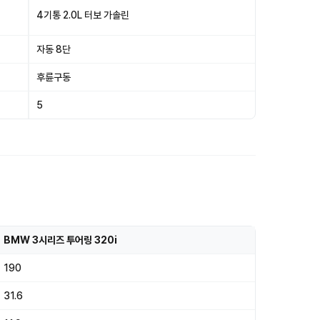
4기통 2.0L 터보 가솔린
자동 8단
후륜구동
5
BMW 3시리즈 투어링 320i
190
31.6