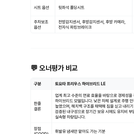
시트 옵션
뒷좌석 폴딩시트
주차보조
전방감지센서, 후방감지센서, 후방 카메라,
옵션
전자식 파킹브레이크
💬 오너평가 비교
구분
토요타 프리우스 하이브리드 LE
업계 최고 수준의 연료 효율을 바탕으로 경제성을
하이브리드 모델입니다. 낮은 차체 설계로 주행 
한줄
높였으며, 해치백 구조를 채택해 짐을 싣고 내리기
결론
검증된 내구성으로 장기간 보유 시에도 유지비 부
실속형 차량입니다.
장점
휘발유 냄새만 맡아도 가는 기분