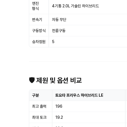
엔진
4기통 2.0L 가솔린 하이브리드
형식
변속기
자동 무단
구동방식
전륜구동
승차정원
5
🛡 제원 및 옵션 비교
구분
토요타 프리우스 하이브리드 LE
최고 출력
196
최대 토크
19.2