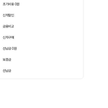
초기비용 0원
신차할인
금융비교
신차구매
선납금 0원
보증금
선납금