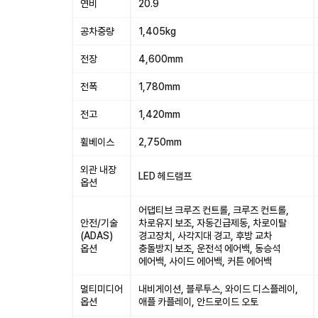
연비
20.9
공차중량
1,405kg
전장
4,600mm
전폭
1,780mm
전고
1,420mm
휠베이스
2,750mm
외관 내장
LED 헤드램프
옵션
어댑티브 크루즈 컨트롤, 크루즈 컨트롤,
안전/기술
차로유지 보조, 자동긴급제동, 차로이탈
(ADAS)
경고장치, 사각지대 경고, 후방 교차
옵션
충돌방지 보조, 운전석 에어백, 동승석
에어백, 사이드 에어백, 커튼 에어백
멀티미디어
내비게이션, 블루투스, 와이드 디스플레이,
옵션
애플 카플레이, 안드로이드 오토