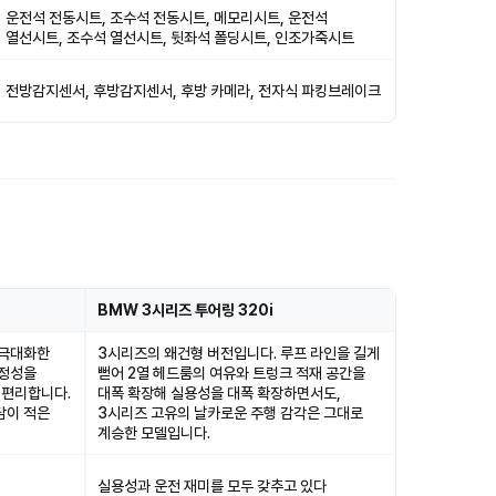
운전석 전동시트, 조수석 전동시트, 메모리시트, 운전석
열선시트, 조수석 열선시트, 뒷좌석 폴딩시트, 인조가죽시트
전방감지센서, 후방감지센서, 후방 카메라, 전자식 파킹브레이크
BMW 3시리즈 투어링 320i
 극대화한
3시리즈의 왜건형 버전입니다. 루프 라인을 길게
안정성을
뻗어 2열 헤드룸의 여유와 트렁크 적재 공간을
 편리합니다.
대폭 확장해 실용성을 대폭 확장하면서도,
담이 적은
3시리즈 고유의 날카로운 주행 감각은 그대로
계승한 모델입니다.
실용성과 운전 재미를 모두 갖추고 있다