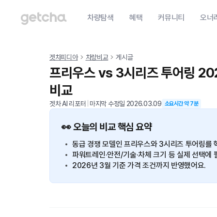
차량탐색
혜택
커뮤니티
오너
겟차피디아
차량비교
게시글
프리우스 vs 3시리즈 투어링 2
비교
겟차 AI 리포터
|
마지막 수정일
2026.03.09
소요시간 약
7
분
👀 오늘의 비교 핵심 요약
동급 경쟁 모델인 프리우스와 3시리즈 투어링를 
파워트레인·안전/기술·차체 크기 등 실제 선택에 
2026년 3월 기준 가격 조건까지 반영했어요.