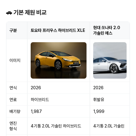
🚗 기본 제원 비교
현대 쏘나타 2.0
구분
토요타 프리우스 하이브리드 XLE
가솔린 에스
이미지
연식
2026
2026
연료
하이브리드
휘발유
배기량
1,987
1,999
엔진
4기통 2.0L 가솔린 하이브리드
4기통 2.0L 가솔린
형식