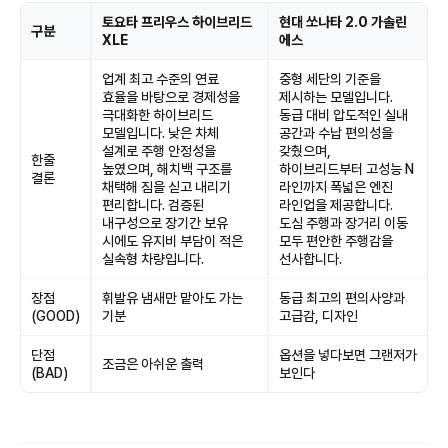
토요타 프리우스 하이브리드
현대 쏘나타 2.0 가솔린
구분
XLE
에스
업계 최고 수준의 연료
중형 세단의 기준을
효율을 바탕으로 경제성을
제시하는 모델입니다.
극대화한 하이브리드
동급 대비 압도적인 실내
모델입니다. 낮은 차체
공간과 수납 편의성을
설계로 주행 안정성을
갖췄으며,
한줄
높였으며, 해치백 구조를
하이브리드부터 고성능 N
결론
채택해 짐을 싣고 내리기
라인까지 폭넓은 엔진
편리합니다. 검증된
라인업을 제공합니다.
내구성으로 장기간 보유
도심 주행과 장거리 이동
시에도 유지비 부담이 적은
모두 편안한 주행감을
실속형 차량입니다.
선사합니다.
장점
휘발유 냄새만 맡아도 가는
동급 최고의 편의사양과
(GOOD)
기분
고급감, 디자인
단점
옵션을 넣다보면 그랜저가
조금은 아쉬운 출력
(BAD)
보인다