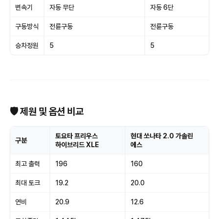
변속기
자동 무단
자동 6단
구동방식
전륜구동
전륜구동
승차정원
5
5
🛡 제원 및 옵션 비교
토요타 프리우스
현대 쏘나타 2.0 가솔린
구분
하이브리드 XLE
에스
최고 출력
196
160
최대 토크
19.2
20.0
연비
20.9
12.6