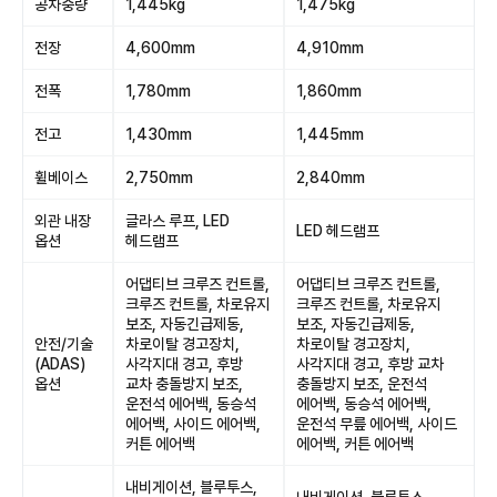
공차중량
1,445kg
1,475kg
전장
4,600mm
4,910mm
전폭
1,780mm
1,860mm
전고
1,430mm
1,445mm
휠베이스
2,750mm
2,840mm
외관 내장
글라스 루프, LED
LED 헤드램프
옵션
헤드램프
어댑티브 크루즈 컨트롤,
어댑티브 크루즈 컨트롤,
크루즈 컨트롤, 차로유지
크루즈 컨트롤, 차로유지
보조, 자동긴급제동,
보조, 자동긴급제동,
안전/기술
차로이탈 경고장치,
차로이탈 경고장치,
(ADAS)
사각지대 경고, 후방
사각지대 경고, 후방 교차
옵션
교차 충돌방지 보조,
충돌방지 보조, 운전석
운전석 에어백, 동승석
에어백, 동승석 에어백,
에어백, 사이드 에어백,
운전석 무릎 에어백, 사이드
커튼 에어백
에어백, 커튼 에어백
내비게이션, 블루투스,