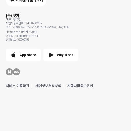
고객센터 문의하기
(주) 겟차
대표 : 정유철
사업자등록번호 : 243-87-00137
주소 : 서울특별시 강남구 삼성로91길 32 10층, 11층, 12층
개인정보보호책임자 : 이동용
이메일 : support@getcha.kr
전화번호: 1800-0456
App store
Play store
서비스 이용약관
개인정보처리방침
자동차금융모집인