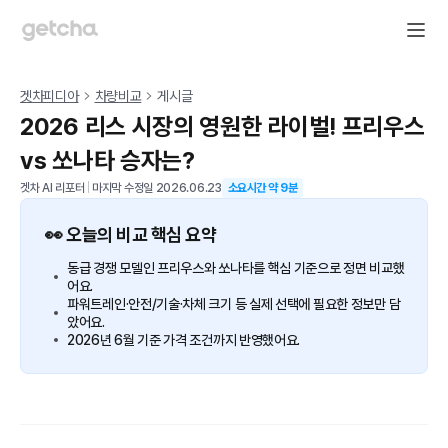
겟차피디아
차량비교
게시글
2026 리스 시장의 영원한 라이벌! 프리우스
vs 쏘나타 승자는?
겟차 AI 리포터
|
마지막 수정일
2026.06.23
소요시간 약
9
분
👀 오늘의 비교 핵심 요약
동급 경쟁 모델인 프리우스와 쏘나타를 핵심 기준으로 정면 비교했
어요.
파워트레인·안전/기술·차체 크기 등 실제 선택에 필요한 정보만 담
았어요.
2026년 6월 기준 가격 조건까지 반영했어요.