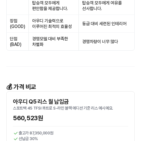
탑승객 모두에게
탑승객 모두에게 여유를
편안함을 제공합니다.
선사합니다.
장점
아우디 기술력으로
동급 대비 세련된 인테리어
(GOOD)
이루어진 최적의 효율성
단점
경쟁모델 대비 부족한
경쟁차량이 너무 많다
(BAD)
차별화
💰 가격 비교
아우디 Q5 리스 월 납입금
스포트백 45 TFSI 콰트로 S-라인 블랙 에디션 기준 리스 예시예요.
560,523원
출고가 87,350,000원
선납금 30%