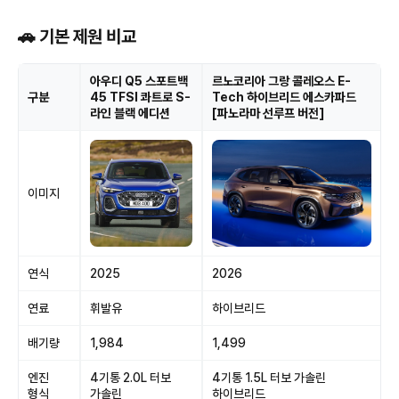
🚗 기본 제원 비교
아우디 Q5 스포트백
르노코리아 그랑 콜레오스 E-
구분
45 TFSI 콰트로 S-
Tech 하이브리드 에스카파드
라인 블랙 에디션
[파노라마 선루프 버전]
이미지
연식
2025
2026
연료
휘발유
하이브리드
배기량
1,984
1,499
엔진
4기통 2.0L 터보
4기통 1.5L 터보 가솔린
형식
가솔린
하이브리드