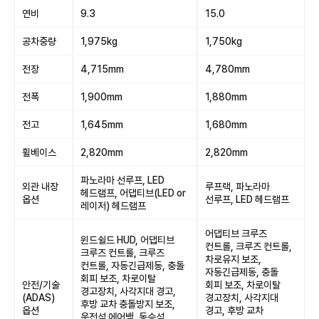
연비
9.3
15.0
공차중량
1,975kg
1,750kg
전장
4,715mm
4,780mm
전폭
1,900mm
1,880mm
전고
1,645mm
1,680mm
휠베이스
2,820mm
2,820mm
파노라마 선루프, LED
외관 내장
루프랙, 파노라마
헤드램프, 어댑티브(LED or
옵션
선루프, LED 헤드램프
레이저) 헤드램프
어댑티브 크루즈
윈드쉴드 HUD, 어댑티브
컨트롤, 크루즈 컨트롤,
크루즈 컨트롤, 크루즈
차로유지 보조,
컨트롤, 자동긴급제동, 충돌
자동긴급제동, 충돌
회피 보조, 차로이탈
안전/기술
회피 보조, 차로이탈
경고장치, 사각지대 경고,
(ADAS)
경고장치, 사각지대
후방 교차 충돌방지 보조,
옵션
경고, 후방 교차
운전석 에어백, 동승석