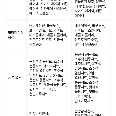
충돌방지 보조, 운전석
에어백, 사이드 에어백, 커튼
에어백, 동승석 에어백,
에어백, 전자제어 서스펜션,
사이드 에어백, 커튼
에어 서스펜션
에어백
내비게이션, 블루투스,
내비게이션, 블루투스,
프리미엄 오디오, 와이드
와이드 디스플레이,
멀티미디어
디스플레이, 애플 카플레이,
애플 카플레이,
옵션
안드로이드 오토, 앞좌석
안드로이드 오토,
무선충전
앞좌석 무선충전
운전석 전동시트,
조수석 전동시트,
운전석 전동시트, 조수석
메모리시트, 운전석
전동시트, 메모리시트,
열선시트, 조수석
운전석 열선시트, 조수석
열선시트, 2열
열선시트, 2열 열선시트,
시트 옵션
열선시트, 운전석
운전석 통풍시트, 조수석
통풍시트, 조수석
통풍시트, 뒷좌석 폴딩시트,
통풍시트, 뒷좌석
뒷좌석 리클라이닝,
폴딩시트, 뒷좌석
천연가죽시트
리클라이닝,
인조가죽시트
전방감지센서,
전방감지센서,
후방감지센서, 후방