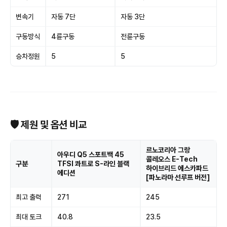
변속기
자동 7단
자동 3단
구동방식
4륜구동
전륜구동
승차정원
5
5
🛡 제원 및 옵션 비교
르노코리아 그랑
아우디 Q5 스포트백 45
콜레오스 E-Tech
구분
TFSI 콰트로 S-라인 블랙
하이브리드 에스카파드
에디션
[파노라마 선루프 버전]
최고 출력
271
245
최대 토크
40.8
23.5