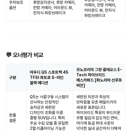
주차보조
후방감지센서, 후방 카메라,
카메라, 전방 카메라,
옵션
전방 카메라, 어라운드 뷰,
어라운드 뷰, 전자식
전자식 파킹브레이크
파킹브레이크
💬 오너평가 비교
르노코리아 그랑 콜레오스 E-
아우디 Q5 스포트백 45
Tech 하이브리드
구분
TFSI 콰트로 S-라인
에스카파드 [파노라마 선루프
블랙 에디션
버전]
Q5는 사륜구동 시스템이
세련된 외관과 최상의
선사하는 안정적인
안락함을 갖춘 패밀리카의
승차감과 세련된
새로운 표준입니다.
디자인이 조화를 이룬
하이브리드 특유의 부드러운
한줄
중형 SUV입니다. 특히
주행 질감과 압도적인 연비,
결론
주요 수입 모델 중 유일한
여기에 동급 최대 수준의
2열 리클라이닝 기능은
넉넉한 실내 공간까지 더해져