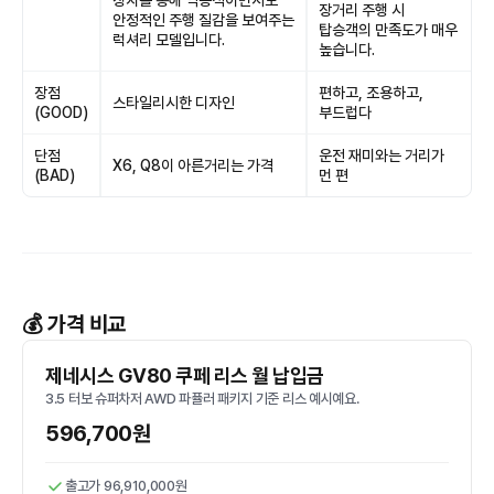
장치를 통해 역동적이면서도
장거리 주행 시
안정적인 주행 질감을 보여주는
탑승객의 만족도가 매우
럭셔리 모델입니다.
높습니다.
장점
편하고, 조용하고,
스타일리시한 디자인
(GOOD)
부드럽다
단점
운전 재미와는 거리가
X6, Q8이 아른거리는 가격
(BAD)
먼 편
💰 가격 비교
제네시스 GV80 쿠페 리스 월 납입금
3.5 터보 슈퍼차저 AWD 파퓰러 패키지 기준 리스 예시예요.
596,700원
출고가 96,910,000원