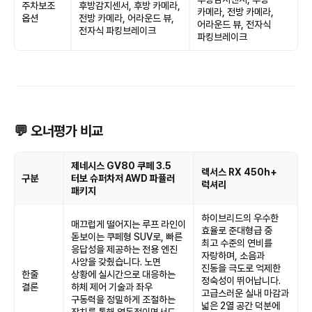
주차보조
후방감지센서, 후방 카메라,
카메라, 전방 카메라,
옵션
전방 카메라, 어라운드 뷰,
어라운드 뷰, 전자식
전자식 파킹브레이크
파킹브레이크
💬 오너평가 비교
제네시스 GV80 쿠페 3.5
렉서스 RX 450h+
구분
터보 슈퍼차저 AWD 파퓰러
럭셔리
패키지
하이브리드의 우수한
매끄럽게 떨어지는 루프 라인이
효율로 준대형급 중
돋보이는 쿠페형 SUV로, 빠른
최고 수준의 연비를
응답성을 제공하는 전용 엔진
자랑하며, 소음과
사양을 갖췄습니다. 노면
진동을 극도로 억제한
한줄
상황에 실시간으로 대응하는
정숙성이 뛰어납니다.
결론
하체 제어 기술과 좌우
고급스러운 실내 마감과
구동력을 정밀하게 조절하는
넓은 2열 공간 덕분에