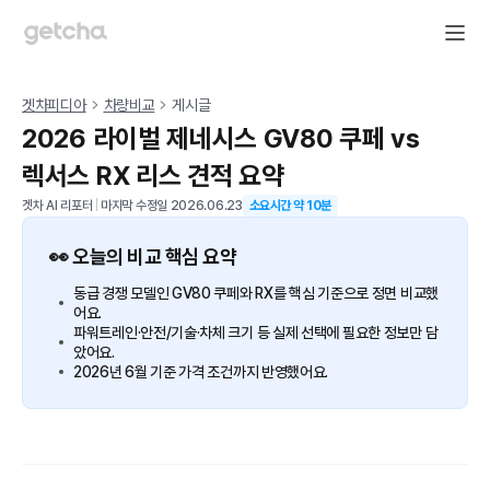
겟차피디아
차량비교
게시글
2026 라이벌 제네시스 GV80 쿠페 vs
렉서스 RX 리스 견적 요약
겟차 AI 리포터
|
마지막 수정일
2026.06.23
소요시간 약
10
분
👀 오늘의 비교 핵심 요약
동급 경쟁 모델인 GV80 쿠페와 RX를 핵심 기준으로 정면 비교했
어요.
파워트레인·안전/기술·차체 크기 등 실제 선택에 필요한 정보만 담
았어요.
2026년 6월 기준 가격 조건까지 반영했어요.