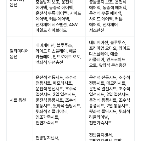
충돌방지 보조, 운전석
충돌방지 보조, 운전석
옵션
에어백, 동승석 에어백,
에어백, 동승석 에어백,
운전석 무릎 에어백, 사이드
운전석 무릎 에어백,
에어백, 커튼 에어백,
사이드 에어백, 커튼
전자제어 서스펜션, 48V
에어백, 전자제어
마일드 하이브리드
서스펜션
내비게이션, 블루투스,
내비게이션, 블루투스,
프리미엄 오디오, 와이드
멀티미디어
와이드 디스플레이, 애플
디스플레이, 애플
옵션
카플레이, 안드로이드 오토,
카플레이, 안드로이드
앞좌석 무선충전
오토, 앞좌석 무선충전
운전석 전동시트, 조수석
운전석 전동시트, 조수석
전동시트, 메모리시트,
전동시트, 메모리시트,
운전석 열선시트, 조수석
운전석 열선시트, 조수석
열선시트, 2열 열선시트,
열선시트, 2열 열선시트,
시트 옵션
운전석 통풍시트, 조수석
운전석 통풍시트, 조수석
통풍시트, 뒷좌석 폴딩시트,
통풍시트, 2열 통풍시트,
뒷좌석 리클라이닝,
뒷좌석 폴딩시트, 뒷좌석
인조가죽시트,
리클라이닝,
천연가죽시트
천연가죽시트
전방감지센서,
전방감지센서,
후방감지센서, 후방