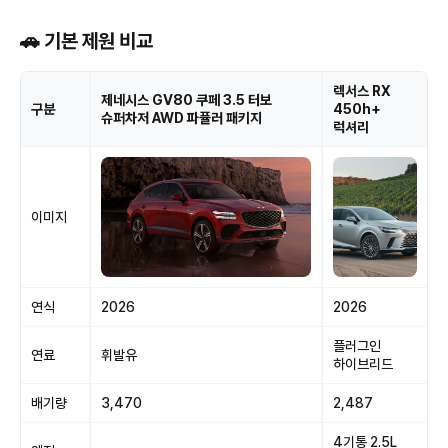
🚗 기본 제원 비교
렉서스 RX
제네시스 GV80 쿠페 3.5 터보
구분
450h+
슈퍼차저 AWD 파퓰러 패키지
럭셔리
이미지
연식
2026
2026
플러그인
연료
휘발유
하이브리드
배기량
3,470
2,487
4기통 2.5L