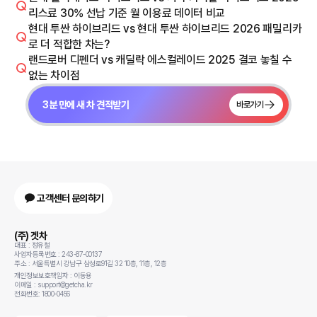
리스료 30% 선납 기준 월 이용료 데이터 비교
현대 투싼 하이브리드 vs 현대 투싼 하이브리드 2026 패밀리카
로 더 적합한 차는?
랜드로버 디펜더 vs 캐딜락 에스컬레이드 2025 결코 놓칠 수
없는 차이점
3분 만에 새 차 견적받기
바로가기
고객센터 문의하기
(주) 겟차
대표 : 정유철
사업자등록번호 : 243-87-00137
주소 : 서울특별시 강남구 삼성로91길 32 10층, 11층, 12층
개인정보보호책임자 : 이동용
이메일 : support@getcha.kr
전화번호: 1800-0456