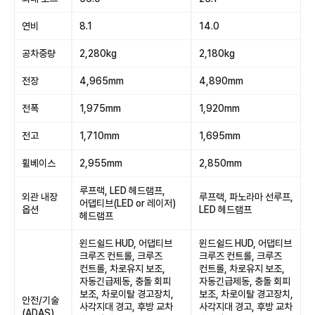
연비
8.1
14.0
공차중량
2,280kg
2,180kg
전장
4,965mm
4,890mm
전폭
1,975mm
1,920mm
전고
1,710mm
1,695mm
휠베이스
2,955mm
2,850mm
루프랙, LED 헤드램프,
외관 내장
루프랙, 파노라마 선루프,
어댑티브(LED or 레이저)
옵션
LED 헤드램프
헤드램프
윈드쉴드 HUD, 어댑티브
윈드쉴드 HUD, 어댑티브
크루즈 컨트롤, 크루즈
크루즈 컨트롤, 크루즈
컨트롤, 차로유지 보조,
컨트롤, 차로유지 보조,
자동긴급제동, 충돌 회피
자동긴급제동, 충돌 회피
보조, 차로이탈 경고장치,
보조, 차로이탈 경고장치,
안전/기술
사각지대 경고, 후방 교차
사각지대 경고, 후방 교차
(ADAS)