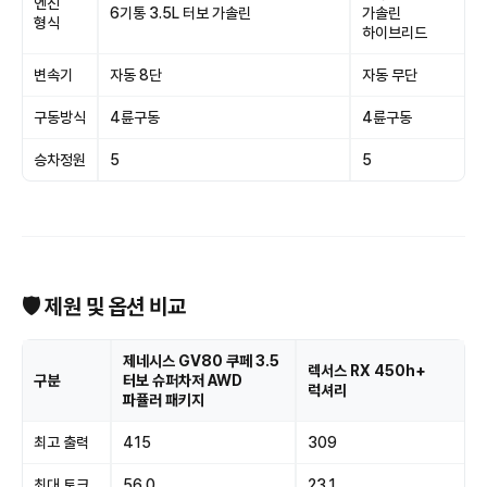
엔진
6기통 3.5L 터보 가솔린
가솔린
형식
하이브리드
변속기
자동 8단
자동 무단
구동방식
4륜구동
4륜구동
승차정원
5
5
🛡 제원 및 옵션 비교
제네시스 GV80 쿠페 3.5
렉서스 RX 450h+
구분
터보 슈퍼차저 AWD
럭셔리
파퓰러 패키지
최고 출력
415
309
최대 토크
56.0
23.1