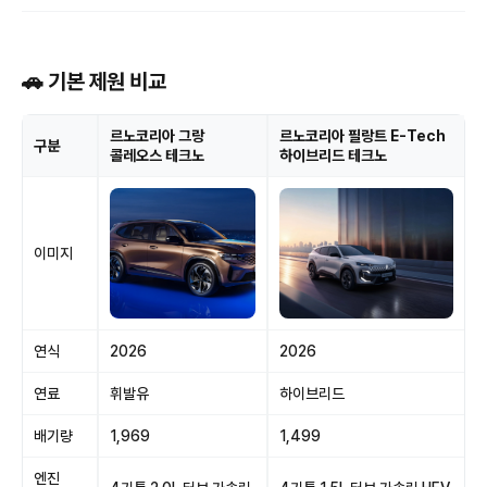
🚗 기본 제원 비교
르노코리아 그랑
르노코리아 필랑트 E-Tech
구분
콜레오스 테크노
하이브리드 테크노
이미지
연식
2026
2026
연료
휘발유
하이브리드
배기량
1,969
1,499
엔진