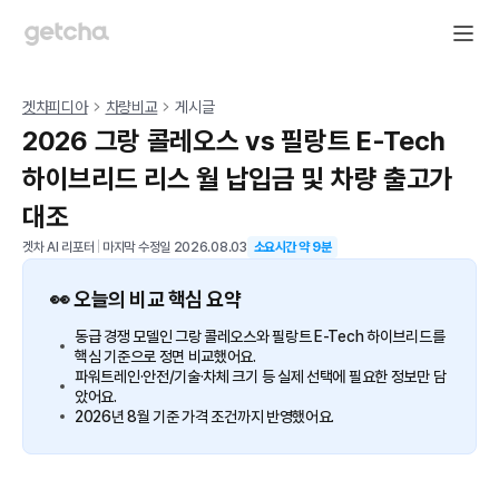
겟차피디아
차량비교
게시글
2026 그랑 콜레오스 vs 필랑트 E-Tech
하이브리드 리스 월 납입금 및 차량 출고가
대조
겟차 AI 리포터
|
마지막 수정일
2026.08.03
소요시간 약
9
분
👀 오늘의 비교 핵심 요약
동급 경쟁 모델인 그랑 콜레오스와 필랑트 E-Tech 하이브리드를
핵심 기준으로 정면 비교했어요.
파워트레인·안전/기술·차체 크기 등 실제 선택에 필요한 정보만 담
았어요.
2026년 8월 기준 가격 조건까지 반영했어요.