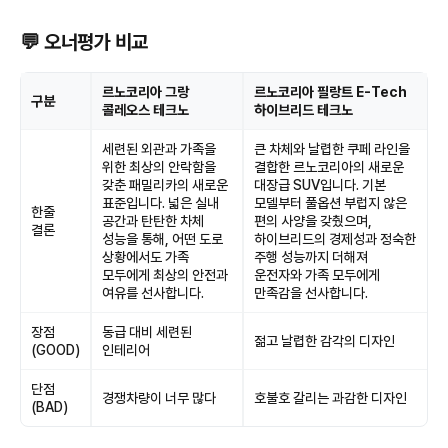
💬 오너평가 비교
르노코리아 그랑
르노코리아 필랑트 E-Tech
구분
콜레오스 테크노
하이브리드 테크노
세련된 외관과 가족을
큰 차체와 날렵한 쿠페 라인을
위한 최상의 안락함을
결합한 르노코리아의 새로운
갖춘 패밀리카의 새로운
대장급 SUV입니다. 기본
표준입니다. 넓은 실내
모델부터 풀옵션 부럽지 않은
한줄
공간과 탄탄한 차체
편의 사양을 갖췄으며,
결론
성능을 통해, 어떤 도로
하이브리드의 경제성과 정숙한
상황에서도 가족
주행 성능까지 더해져
모두에게 최상의 안전과
운전자와 가족 모두에게
여유를 선사합니다.
만족감을 선사합니다.
장점
동급 대비 세련된
젊고 날렵한 감각의 디자인
(GOOD)
인테리어
단점
경쟁차량이 너무 많다
호불호 갈리는 과감한 디자인
(BAD)