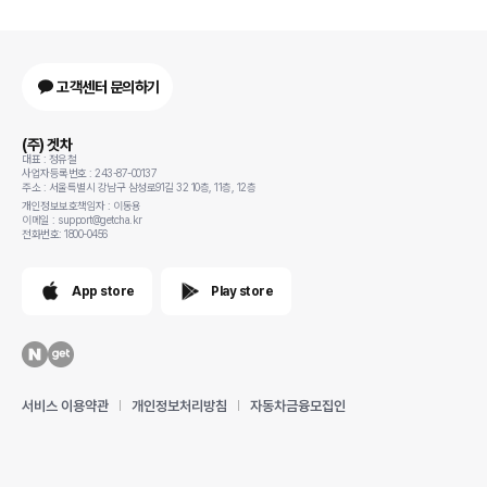
고객센터 문의하기
(주) 겟차
대표 : 정유철
사업자등록번호 : 243-87-00137
주소 : 서울특별시 강남구 삼성로91길 32 10층, 11층, 12층
개인정보보호책임자 : 이동용
이메일 : support@getcha.kr
전화번호: 1800-0456
App store
Play store
서비스 이용약관
개인정보처리방침
자동차금융모집인