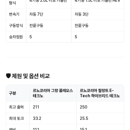
4기통 2.0L 터보 가솔린
4기통 1.5L 터보 가솔린 HEV
형식
변속기
자동 7단
자동 3단
구동방식
전륜구동
전륜구동
승차정원
5
5
🛡 제원 및 옵션 비교
르노코리아 그랑 콜레오스
르노코리아 필랑트 E-
구분
테크노
Tech 하이브리드 테크노
최고 출력
211
250
최대 토크
33.2
25.5
연비
11.1
15.1