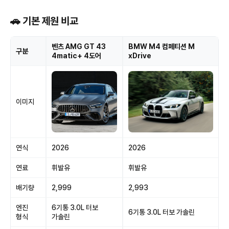
🚗 기본 제원 비교
벤츠 AMG GT 43
BMW M4 컴페티션 M
구분
4matic+ 4도어
xDrive
이미지
연식
2026
2026
연료
휘발유
휘발유
배기량
2,999
2,993
엔진
6기통 3.0L 터보
6기통 3.0L 터보 가솔린
형식
가솔린