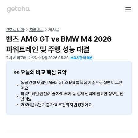
겟차피디아
차량비교
게시글
벤츠 AMG GT vs BMW M4 2026
파워트레인 및 주행 성능 대결
겟차 AI 리포터
|
마지막 수정일
2026.05.29
소요시간 약
9
분
👀 오늘의 비교 핵심 요약
동급 경쟁 모델인 AMG GT와 M4를 핵심 기준으로 정면 비교했
어요.
파워트레인·안전/기술·차체 크기 등 실제 선택에 필요한 정보만 담
았어요.
2026년 5월 기준 가격 조건까지 반영했어요.