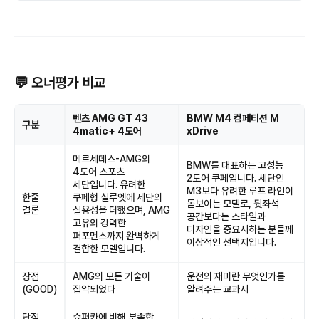
💬 오너평가 비교
벤츠 AMG GT 43
BMW M4 컴페티션 M
구분
4matic+ 4도어
xDrive
메르세데스-AMG의
BMW를 대표하는 고성능
4도어 스포츠
2도어 쿠페입니다. 세단인
세단입니다. 유려한
M3보다 유려한 루프 라인이
한줄
쿠페형 실루엣에 세단의
돋보이는 모델로, 뒷좌석
결론
실용성을 더했으며, AMG
공간보다는 스타일과
고유의 강력한
디자인을 중요시하는 분들께
퍼포먼스까지 완벽하게
이상적인 선택지입니다.
결합한 모델입니다.
장점
AMG의 모든 기술이
운전의 재미란 무엇인가를
(GOOD)
집약되었다
알려주는 교과서
단점
슈퍼카에 비해 부족한