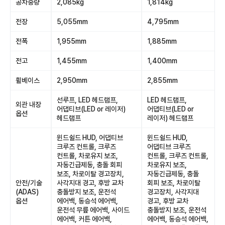
공차중량
2,085kg
1,814kg
전장
5,055mm
4,795mm
전폭
1,955mm
1,885mm
전고
1,455mm
1,400mm
휠베이스
2,950mm
2,855mm
선루프, LED 헤드램프,
LED 헤드램프,
외관 내장
어댑티브(LED or 레이저)
어댑티브(LED or
옵션
헤드램프
레이저) 헤드램프
윈드쉴드 HUD, 어댑티브
윈드쉴드 HUD,
크루즈 컨트롤, 크루즈
어댑티브 크루즈
컨트롤, 차로유지 보조,
컨트롤, 크루즈 컨트롤,
자동긴급제동, 충돌 회피
차로유지 보조,
보조, 차로이탈 경고장치,
자동긴급제동, 충돌
안전/기술
사각지대 경고, 후방 교차
회피 보조, 차로이탈
(ADAS)
충돌방지 보조, 운전석
경고장치, 사각지대
옵션
에어백, 동승석 에어백,
경고, 후방 교차
운전석 무릎 에어백, 사이드
충돌방지 보조, 운전석
에어백, 커튼 에어백,
에어백, 동승석 에어백,