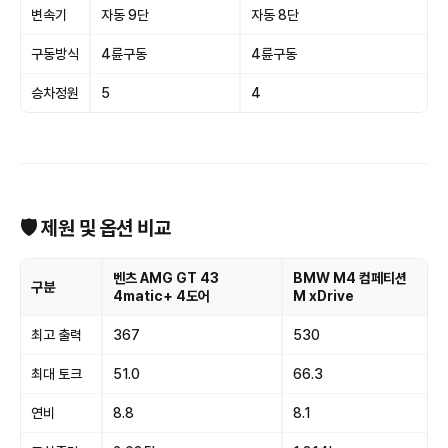
변속기
자동 9단
자동 8단
구동방식
4륜구동
4륜구동
승차정원
5
4
🛡 제원 및 옵션 비교
벤츠 AMG GT 43
BMW M4 컴페티션
구분
4matic+ 4도어
M xDrive
최고 출력
367
530
최대 토크
51.0
66.3
연비
8.8
8.1