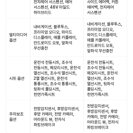
전자제어 서스펜션, 에어
사이드 에어백, 커튼
서스펜션, 48V 마일드
에어백, 전자제어
하이브리드
서스펜션
내비게이션, 블루투스,
내비게이션, 블루투스,
프리미엄 오디오,
프리미엄 오디오, 와이드
멀티미디어
와이드 디스플레이,
디스플레이, 애플 카플레이,
옵션
애플 카플레이,
안드로이드 오토, 앞좌석
안드로이드 오토,
무선충전
앞좌석 무선충전
운전석 전동시트, 조수석
운전석 전동시트,
전동시트, 메모리시트, 운전석
조수석 전동시트,
열선시트, 조수석 열선시트,
메모리시트, 운전석
시트 옵션
2열 열선시트, 운전석
열선시트, 조수석
통풍시트, 조수석 통풍시트,
열선시트, 뒷좌석
뒷좌석 폴딩시트,
폴딩시트,
천연가죽시트
천연가죽시트
전방감지센서,
전방감지센서, 후방감지센서,
후방감지센서, 후방
주차보조
후방 카메라, 전방 카메라,
카메라, 전방 카메라,
옵션
어라운드 뷰, 전자식
어라운드 뷰, 전자식
파킹브레이크
파킹브레이크