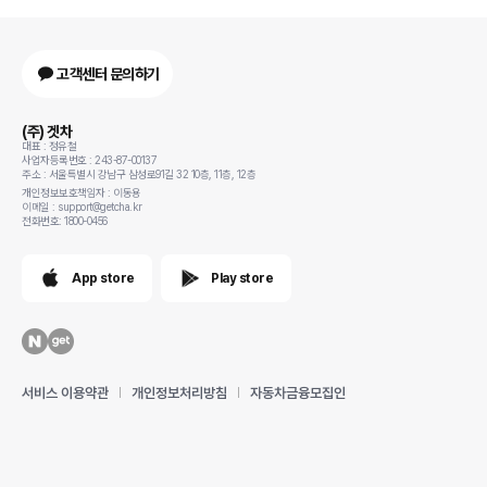
고객센터 문의하기
(주) 겟차
대표 : 정유철
사업자등록번호 : 243-87-00137
주소 : 서울특별시 강남구 삼성로91길 32 10층, 11층, 12층
개인정보보호책임자 : 이동용
이메일 : support@getcha.kr
전화번호: 1800-0456
App store
Play store
서비스 이용약관
개인정보처리방침
자동차금융모집인