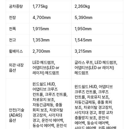
공차중량
1,775kg
2,260kg
전장
4,700mm
5,390mm
전폭
1,915mm
1,950mm
전고
1,353mm
1,545mm
휠베이스
2,700mm
3,215mm
LED 헤드램프,
글라스 루프, LED 헤드램프,
외관 내장
어댑티브(LED or
어댑티브(LED or 레이저)
옵션
레이저) 헤드램프
헤드램프
윈드쉴드 HUD,
윈드쉴드 HUD, 어댑티브
어댑티브 크루즈
크루즈 컨트롤, 크루즈
컨트롤, 크루즈 컨트롤,
컨트롤, 차로유지 보조,
차로유지 보조,
자동긴급제동, 충돌 회피
자동긴급제동, 충돌
보조, 차로이탈 경고장치,
안전/기술
회피 보조, 차로이탈
사각지대 경고, 후방 교차
(ADAS)
경고장치, 사각지대
충돌방지 보조, 운전석
옵션
경고, 운전석 에어백,
에어백, 동승석 에어백,
동승석 에어백, 운전석
사이드 에어백, 커튼 에어백,