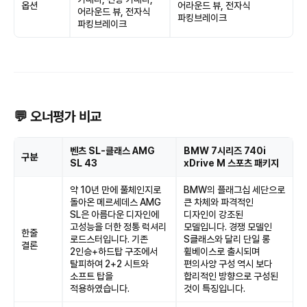
옵션
어라운드 뷰, 전자식
어라운드 뷰, 전자식
파킹브레이크
파킹브레이크
💬 오너평가 비교
벤츠 SL-클래스 AMG
BMW 7시리즈 740i
구분
SL 43
xDrive M 스포츠 패키지
약 10년 만에 풀체인지로
BMW의 플래그십 세단으로
돌아온 메르세데스 AMG
큰 차체와 파격적인
SL은 아름다운 디자인에
디자인이 강조된
고성능을 더한 정통 럭셔리
모델입니다. 경쟁 모델인
한줄
로드스터입니다. 기존
S클래스와 달리 단일 롱
결론
2인승+하드탑 구조에서
휠베이스로 출시되며
탈피하여 2+2 시트와
편의사양 구성 역시 보다
소프트 탑을
합리적인 방향으로 구성된
적용하였습니다.
것이 특징입니다.