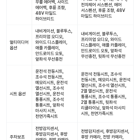
무릎 에어백, 사이드
전자제어 서스펜션, 에어
에어백, 후륜 조향,
서스펜션, 후륜 조향, 48V
48V 마일드
마일드 하이브리드
하이브리드
내비게이션, 블루투스,
내비게이션, 블루투스,
프리미엄 오디오,
프리미엄 오디오, 와이드
멀티미디어
와이드 디스플레이,
디스플레이, 애플 카플레이,
옵션
애플 카플레이,
안드로이드 오토, 앞좌석
안드로이드 오토,
무선충전, 뒷좌석 무선충전
앞좌석 무선충전
운전석 전동시트,
운전석 전동시트, 조수석
조수석 전동시트,
전동시트, 메모리시트, 운전석
메모리시트, 운전석
열선시트, 조수석 열선시트,
열선시트, 조수석
2열 열선시트, 운전석
시트 옵션
열선시트, 운전석
통풍시트, 조수석 통풍시트,
통풍시트, 조수석
2열 통풍시트, 뒷좌석
통풍시트, 앞좌석
리클라이닝, 앞좌석 마사지
마사지 시트,
시트, 천연가죽시트
천연가죽시트
전방감지센서,
전방감지센서, 후방감지센서,
후방감지센서, 후방
주차보조
후방 카메라, 전방 카메라,
카메라, 전방 카메라,