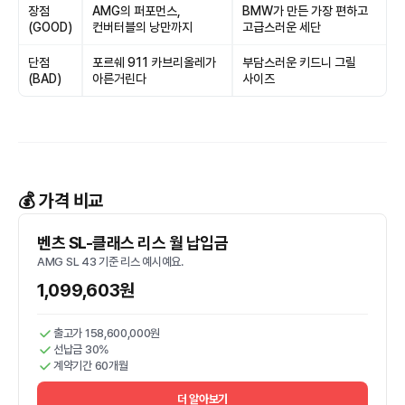
장점
AMG의 퍼포먼스,
BMW가 만든 가장 편하고
(GOOD)
컨버터블의 낭만까지
고급스러운 세단
단점
포르쉐 911 카브리올레가
부담스러운 키드니 그릴
(BAD)
아른거린다
사이즈
💰 가격 비교
벤츠 SL-클래스 리스 월 납입금
AMG SL 43 기준 리스 예시예요.
1,099,603원
출고가 158,600,000원
선납금 30%
계약기간 60개월
더 알아보기