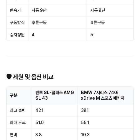
변속기
자동 9단
자동 8단
구동방식
후륜구동
4륜구동
승차정원
4
5
🛡 제원 및 옵션 비교
벤츠 SL-클래스 AMG
BMW 7시리즈 740i
구분
SL 43
xDrive M 스포츠 패키지
최고 출력
421
381
최대 토크
51.0
55.1
연비
8.8
10.3