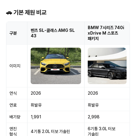
🚗 기본 제원 비교
BMW 7시리즈 740i
벤츠 SL-클래스 AMG SL
구분
xDrive M 스포츠
43
패키지
이미지
연식
2026
2026
연료
휘발유
휘발유
배기량
1,991
2,998
엔진
6기통 3.0L 터보
4기통 2.0L 터보 가솔린
형식
가솔린