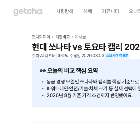
차량탐색
혜택
커뮤니티
오너
겟차피디아
차량비교
게시글
현대 쏘나타 vs 토요타 캠리 20
겟차 AI 리포터
|
마지막 수정일
2026.08.03
소요시간 약
9
분
👀 오늘의 비교 핵심 요약
동급 경쟁 모델인 쏘나타와 캠리를 핵심 기준으로
파워트레인·안전/기술·차체 크기 등 실제 선택에 
2026년 8월 기준 가격 조건까지 반영했어요.