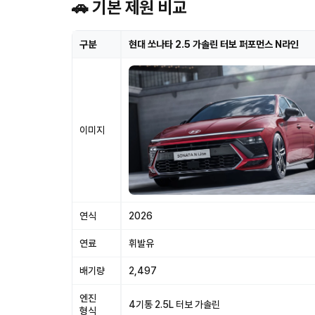
🚗 기본 제원 비교
구분
현대 쏘나타 2.5 가솔린 터보 퍼포먼스 N라인
이미지
연식
2026
연료
휘발유
배기량
2,497
엔진
4기통 2.5L 터보 가솔린
형식