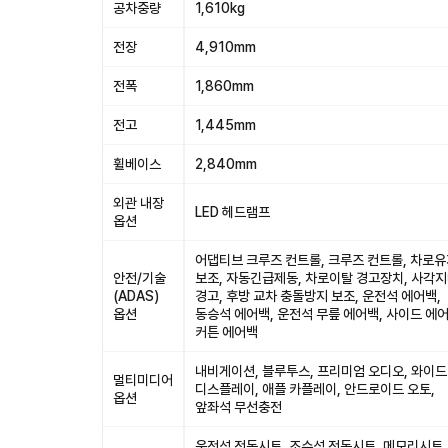
공차중량
1,610kg
전장
4,910mm
전폭
1,860mm
전고
1,445mm
휠베이스
2,840mm
외관 내장
LED 헤드램프
옵션
어댑티브 크루즈 컨트롤, 크루즈 컨트롤, 차로
안전/기술
보조, 자동긴급제동, 차로이탈 경고장치, 사각
(ADAS)
경고, 후방 교차 충돌방지 보조, 운전석 에어백,
옵션
동승석 에어백, 운전석 무릎 에어백, 사이드 에어
커튼 에어백
내비게이션, 블루투스, 프리미엄 오디오, 와이드
멀티미디어
디스플레이, 애플 카플레이, 안드로이드 오토,
옵션
앞좌석 무선충전
운전석 전동시트, 조수석 전동시트, 메모리시트,