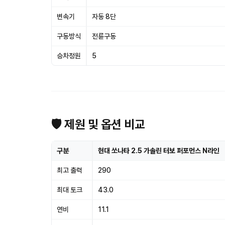
변속기
자동 8단
구동방식
전륜구동
승차정원
5
🛡 제원 및 옵션 비교
구분
현대 쏘나타 2.5 가솔린 터보 퍼포먼스 N라인
최고 출력
290
최대 토크
43.0
연비
11.1