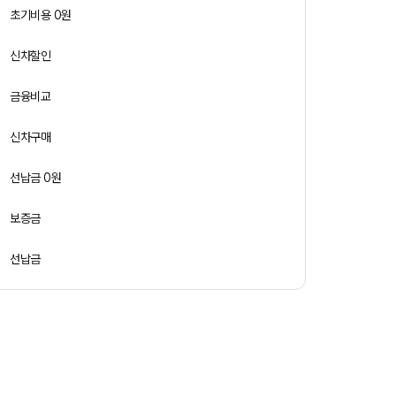
초기비용 0원
신차할인
금융비교
신차구매
선납금 0원
보증금
선납금