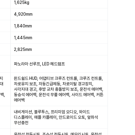
1,625kg
4,920mm
1,840mm
1,445mm
2,825mm
파노라마 선루프, LED 헤드램프
유지
윈드쉴드 HUD, 어댑티브 크루즈 컨트롤, 크루즈 컨트롤,
지대
차로유지 보조, 자동긴급제동, 차로이탈 경고장치,
사각지대 경고, 후방 교차 충돌방지 보조, 운전석 에어백,
백,
동승석 에어백, 운전석 무릎 에어백, 사이드 에어백, 커튼
에어백
내비게이션, 블루투스, 프리미엄 오디오, 와이드
디스플레이, 애플 카플레이, 안드로이드 오토, 앞좌석
무선충전
운전석 전동시트, 조수석 전동시트, 메모리시트, 운전석