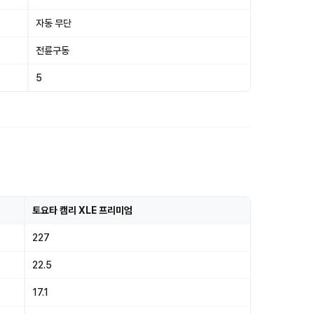
자동 무단
전륜구동
5
토요타 캠리 XLE 프리미엄
227
22.5
17.1