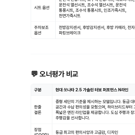
운전석 열선시트, 조수석 열선시트, 운전석
시트 옵션
통풍시트, 조수석 통풍시트, 인조가죽시트,
천연가죽시트
주차보조
전방감지센서, 후방감지센서, 후방 카메라, 전
옵션
파킹브레이크
💬 오너평가 비교
구분
현대 쏘나타 2.5 가솔린 터보 퍼포먼스 N라인
중형 세단의 기준을 제시하는 모델입니다. 동급 대
한줄
공간과 수납 편의성을 갖췄으며, 하이브리드부터 
결론
폭넓은 엔진 라인업을 제공합니다. 도심 주행과 장
주행감을 선사합니다.
장점
동급 최고의 편의사양과 고급감, 디자인