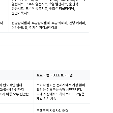
열선시트, 조수석 열선시트, 2열 열선시트, 운전석
통풍시트, 조수석 통풍시트, 뒷좌석 리클라이닝,
천연가죽시트
자식
전방감지센서, 후방감지센서, 후방 카메라, 전방 카메라,
어라운드 뷰, 전자식 파킹브레이크
토요타 캠리 XLE 프리미엄
비 압도적인 실내
토요타 캠리는 전세계에서 가장 많이
고성능 N 라인까지
팔리는 전륜구동 중형 세단입니다.
거리 이동 모두 편안한
국내 시장에서도 하이브리드 모델은
제법 인기 차종
무색무취 자동차의 매력