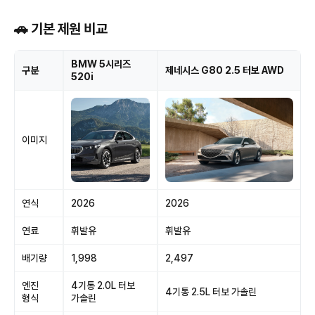
🚗 기본 제원 비교
BMW 5시리즈
구분
제네시스 G80 2.5 터보 AWD
520i
이미지
연식
2026
2026
연료
휘발유
휘발유
배기량
1,998
2,497
엔진
4기통 2.0L 터보
4기통 2.5L 터보 가솔린
형식
가솔린