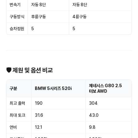
변속기
자동 8단
자동 8단
구동방식
후륜구동
4륜구동
승차정원
5
5
🛡 제원 및 옵션 비교
제네시스 G80 2.5
구분
BMW 5시리즈 520i
터보 AWD
최고 출력
190
304
최대 토크
31.6
43.0
연비
12.1
9.8