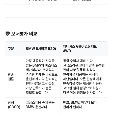
💬 오너평가 비교
제네시스 G80 2.5 터보
구분
BMW 5시리즈 520i
AWD
가장 대중적인 사랑을
동급 수입차 대비 보다
받는 BMW의 비즈니스
고급스러운 실내 마감과 풍부한
세단입니다. 준대형의
편의 사양을 통해 최상의
한줄
넉넉한 차체를 바탕으로
안락함을 제공하는 럭셔리
결론
운전의 재미와 합리적인
세단입니다. 모든 탑승객에게
편의사양을 고루 갖춰,
만족감을 주는 세심한 기능과
가장 만족도가 높은
고요한 실내 환경으로 차원이
모델로 꼽힙니다.
다른 이동 경험을 선사합니다.
장점
고급스러움 속에 숨은
벤츠, BMW, 아우디 보다
(GOOD)
BMW 운전재미
관리가 편하다