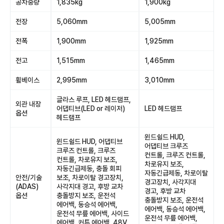
공차중량
1,835kg
1,900kg
전장
5,060mm
5,005mm
전폭
1,900mm
1,925mm
전고
1,515mm
1,465mm
휠베이스
2,995mm
3,010mm
글라스 루프, LED 헤드램프,
외관 내장
어댑티브(LED or 레이저)
LED 헤드램프
옵션
헤드램프
윈드쉴드 HUD,
윈드쉴드 HUD, 어댑티브
어댑티브 크루즈
크루즈 컨트롤, 크루즈
컨트롤, 크루즈 컨트롤,
컨트롤, 차로유지 보조,
차로유지 보조,
자동긴급제동, 충돌 회피
자동긴급제동, 차로이탈
안전/기술
보조, 차로이탈 경고장치,
경고장치, 사각지대
(ADAS)
사각지대 경고, 후방 교차
경고, 후방 교차
옵션
충돌방지 보조, 운전석
충돌방지 보조, 운전석
에어백, 동승석 에어백,
에어백, 동승석 에어백,
운전석 무릎 에어백, 사이드
운전석 무릎 에어백,
에어백, 커튼 에어백, 48V