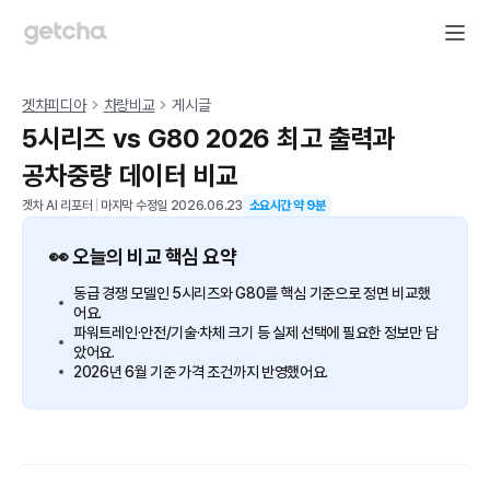
겟차피디아
차량비교
게시글
5시리즈 vs G80 2026 최고 출력과
공차중량 데이터 비교
겟차 AI 리포터
|
마지막 수정일
2026.06.23
소요시간 약
9
분
👀 오늘의 비교 핵심 요약
동급 경쟁 모델인 5시리즈와 G80를 핵심 기준으로 정면 비교했
어요.
파워트레인·안전/기술·차체 크기 등 실제 선택에 필요한 정보만 담
았어요.
2026년 6월 기준 가격 조건까지 반영했어요.