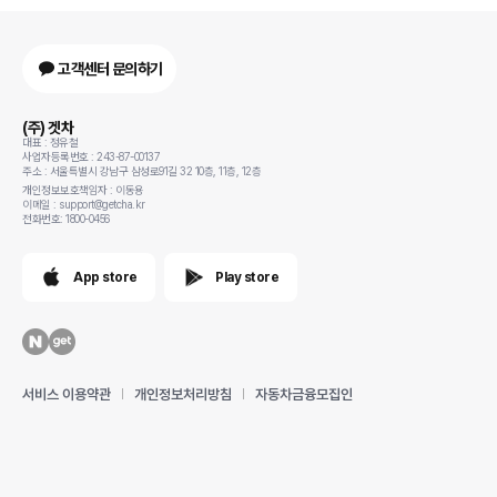
고객센터 문의하기
(주) 겟차
대표 : 정유철
사업자등록번호 : 243-87-00137
주소 : 서울특별시 강남구 삼성로91길 32 10층, 11층, 12층
개인정보보호책임자 : 이동용
이메일 : support@getcha.kr
전화번호: 1800-0456
App store
Play store
서비스 이용약관
개인정보처리방침
자동차금융모집인