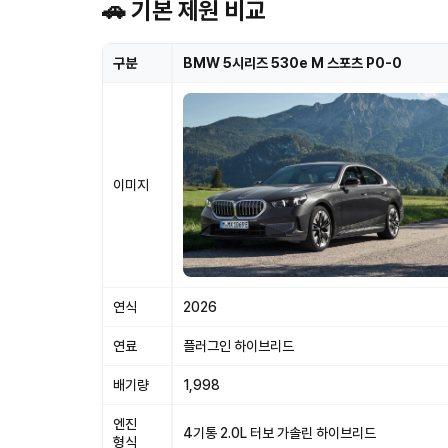
🚗 기본 제원 비교
구분
BMW 5시리즈 530e M 스포츠 P0-0
이미지
연식
2026
연료
플러그인 하이브리드
배기량
1,998
엔진
4기통 2.0L 터보 가솔린 하이브리드
형식