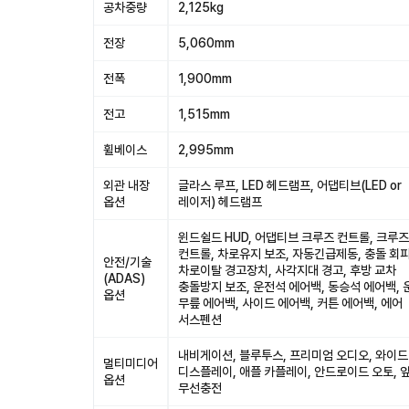
공차중량
2,125kg
전장
5,060mm
전폭
1,900mm
전고
1,515mm
휠베이스
2,995mm
외관 내장
글라스 루프, LED 헤드램프, 어댑티브(LED or
옵션
레이저) 헤드램프
윈드쉴드 HUD, 어댑티브 크루즈 컨트롤, 크루즈
컨트롤, 차로유지 보조, 자동긴급제동, 충돌 회피
안전/기술
차로이탈 경고장치, 사각지대 경고, 후방 교차
(ADAS)
충돌방지 보조, 운전석 에어백, 동승석 에어백,
옵션
무릎 에어백, 사이드 에어백, 커튼 에어백, 에어
서스펜션
내비게이션, 블루투스, 프리미엄 오디오, 와이드
멀티미디어
디스플레이, 애플 카플레이, 안드로이드 오토, 
옵션
무선충전