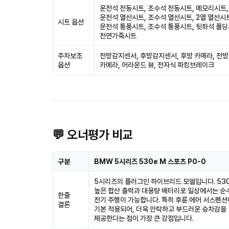
운전석 전동시트, 조수석 전동시트, 메모리시트,
운전석 열선시트, 조수석 열선시트, 2열 열선시
시트 옵션
운전석 통풍시트, 조수석 통풍시트, 뒷좌석 폴딩
천연가죽시트
주차보조
전방감지센서, 후방감지센서, 후방 카메라, 전방
옵션
카메라, 어라운드 뷰, 전자식 파킹브레이크
💬 오너평가 비교
구분
BMW 5시리즈 530e M 스포츠 P0-0
5시리즈의 플러그인 하이브리드 모델입니다. 53
높은 합산 출력과 대용량 배터리로 일상에서는 순
한줄
전기 주행이 가능합니다. 특히 후륜 에어 서스펜션
결론
기본 적용되어, 더욱 안락하고 부드러운 승차감을
제공한다는 점이 가장 큰 강점입니다.