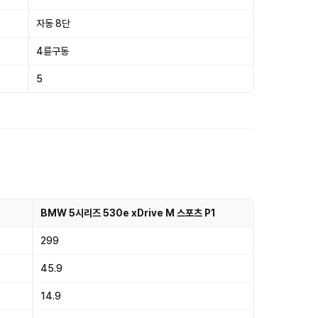
자동 8단
4륜구동
5
BMW 5시리즈 530e xDrive M 스포츠 P1
299
45.9
14.9