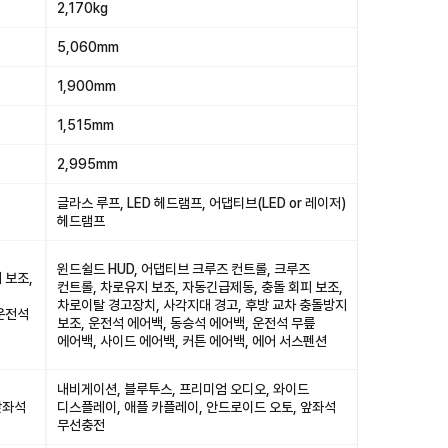
2,170kg
5,060mm
1,900mm
1,515mm
2,995mm
글라스 루프, LED 헤드램프, 어댑티브(LED or 레이저)
헤드램프
윈드쉴드 HUD, 어댑티브 크루즈 컨트롤, 크루즈
 보조,
컨트롤, 차로유지 보조, 자동긴급제동, 충돌 회피 보조,
차로이탈 경고장치, 사각지대 경고, 후방 교차 충돌방지
 운전석
보조, 운전석 에어백, 동승석 에어백, 운전석 무릎
에어백, 사이드 에어백, 커튼 에어백, 에어 서스펜션
내비게이션, 블루투스, 프리미엄 오디오, 와이드
앞좌석
디스플레이, 애플 카플레이, 안드로이드 오토, 앞좌석
무선충전