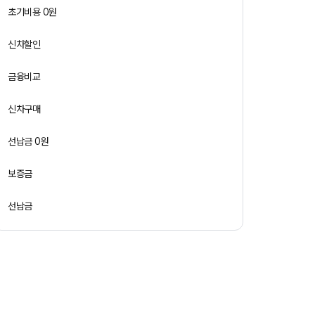
초기비용 0원
신차할인
금융비교
신차구매
선납금 0원
보증금
선납금