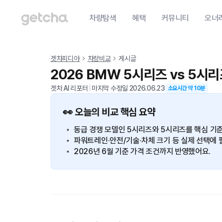
차량탐색
혜택
커뮤니티
오너
겟차피디아
차량비교
게시글
2026 BMW 5시리즈 vs 5시
겟차 AI 리포터
|
마지막 수정일
2026.06.23
소요시간 약
10
분
👀 오늘의 비교 핵심 요약
동급 경쟁 모델인 5시리즈와 5시리즈를 핵심 기
파워트레인·안전/기술·차체 크기 등 실제 선택에 
2026년 6월 기준 가격 조건까지 반영했어요.