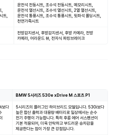
운전석 전동시트, 조수석 전동시트, 메모리시트,
트,
운전석 열선시트, 조수석 열선시트, 2열 열선시트,
시트,
운전석 통풍시트, 조수석 통풍시트, 뒷좌석 폴딩시트,
천연가죽시트
전방감지센서, 후방감지센서, 후방 카메라, 전방
카메라, 어라운드 뷰, 전자식 파킹브레이크
BMW 5시리즈 530e xDrive M 스포츠 P1
0i보다
5시리즈의 플러그인 하이브리드 모델입니다. 530i보다
수
높은 합산 출력과 대용량 배터리로 일상에서는 순수
이
전기 주행이 가능합니다. 특히 후륜 에어 서스펜션이
기본 적용되어, 더욱 안락하고 부드러운 승차감을
제공한다는 점이 가장 큰 강점입니다.