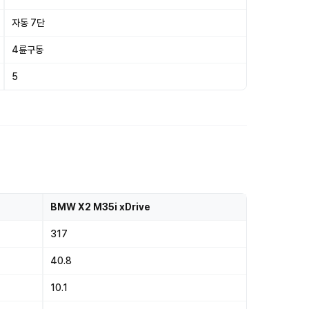
자동 7단
4륜구동
5
BMW X2 M35i xDrive
317
40.8
10.1