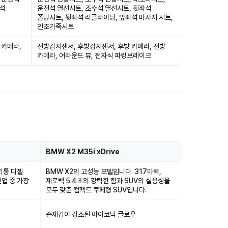
전석
운전석 열선시트, 조수석 열선시트, 뒷좌석
폴딩시트, 뒷좌석 리클라이닝, 앞좌석 마사지 시트,
인조가죽시트
 카메라,
전방감지센서, 후방감지센서, 후방 카메라, 전방
카메라, 어라운드 뷰, 전자식 파킹브레이크
BMW X2 M35i xDrive
기통 디젤
BMW X2의 고성능 모델입니다. 317마력,
업 중 가장
제로백 5.4초의 강력한 힘과 SUV의 실용성을
모두 갖춘 컴팩트 쿠페형 SUV입니다.
존재감이 강조된 아이코닉 글로우