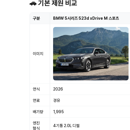
🚗 기본 제원 비교
구분
BMW 5시리즈 523d xDrive M 스포츠
이미지
연식
2026
연료
경유
배기량
1,995
엔진
4기통 2.0L 디젤
형식