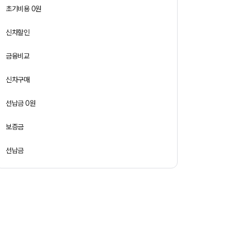
초기비용 0원
신차할인
금융비교
신차구매
선납금 0원
보증금
선납금