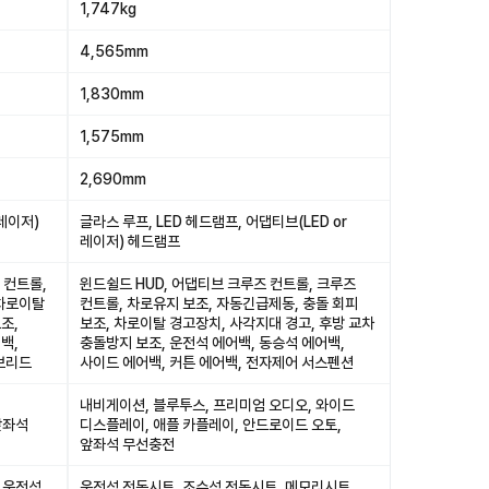
1,747kg
4,565mm
1,830mm
1,575mm
2,690mm
 레이저)
글라스 루프, LED 헤드램프, 어댑티브(LED or
레이저) 헤드램프
 컨트롤,
윈드쉴드 HUD, 어댑티브 크루즈 컨트롤, 크루즈
 차로이탈
컨트롤, 차로유지 보조, 자동긴급제동, 충돌 회피
조,
보조, 차로이탈 경고장치, 사각지대 경고, 후방 교차
백,
충돌방지 보조, 운전석 에어백, 동승석 에어백,
이브리드
사이드 에어백, 커튼 에어백, 전자제어 서스펜션
내비게이션, 블루투스, 프리미엄 오디오, 와이드
앞좌석
디스플레이, 애플 카플레이, 안드로이드 오토,
앞좌석 무선충전
 운전석
운전석 전동시트, 조수석 전동시트, 메모리시트,