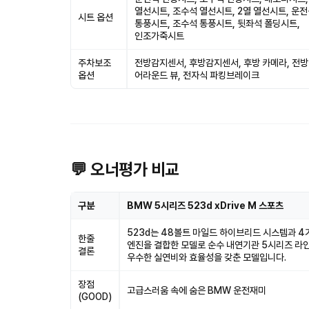
열선시트, 조수석 열선시트, 2열 열선시트, 운
시트 옵션
통풍시트, 조수석 통풍시트, 뒷좌석 폴딩시트,
인조가죽시트
주차보조
전방감지센서, 후방감지센서, 후방 카메라, 전방
옵션
어라운드 뷰, 전자식 파킹브레이크
💬 오너평가 비교
구분
BMW 5시리즈 523d xDrive M 스포츠
523d는 48볼트 마일드 하이브리드 시스템과 4
한줄
엔진을 결합한 모델로 순수 내연기관 5시리즈 라인
결론
우수한 실연비와 효율성을 갖춘 모델입니다.
장점
고급스러움 속에 숨은 BMW 운전재미
(GOOD)