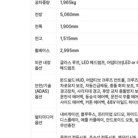
공차중량
1,965kg
전장
5,060mm
전폭
1,900mm
전고
1,515mm
휠베이스
2,995mm
외관 내장
글라스 루프, LED 헤드램프, 어댑티브(LED or
옵션
헤드램프
윈드쉴드 HUD, 어댑티브 크루즈 컨트롤, 크루즈
안전/기술
차로유지 보조, 자동긴급제동, 충돌 회피 보조,
(ADAS)
경고장치, 사각지대 경고, 후방 교차 충돌방지 보
옵션
운전석 에어백, 동승석 에어백, 운전석 무릎 에어
사이드 에어백, 커튼 에어백, 48V 마일드 하
내비게이션, 블루투스, 프리미엄 오디오, 와이드
멀티미디어
디스플레이, 애플 카플레이, 안드로이드 오토, 
옵션
무선충전
운전석 전동시트, 조수석 전동시트, 메모리시트,