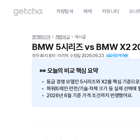
차량탐색
혜택
커뮤니티
오너
겟차피디아
차량비교
게시글
BMW 5시리즈 vs BMW X2 
겟차 AI 리포터
|
마지막 수정일
2026.06.23
소요시간 약
9
분
👀 오늘의 비교 핵심 요약
동급 경쟁 모델인 5시리즈와 X2를 핵심 기준으로
파워트레인·안전/기술·차체 크기 등 실제 선택에 
2026년 6월 기준 가격 조건까지 반영했어요.