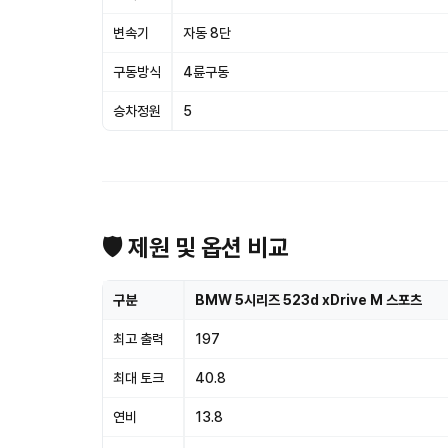
변속기
자동 8단
구동방식
4륜구동
승차정원
5
🛡 제원 및 옵션 비교
구분
BMW 5시리즈 523d xDrive M 스포츠
최고 출력
197
최대 토크
40.8
연비
13.8