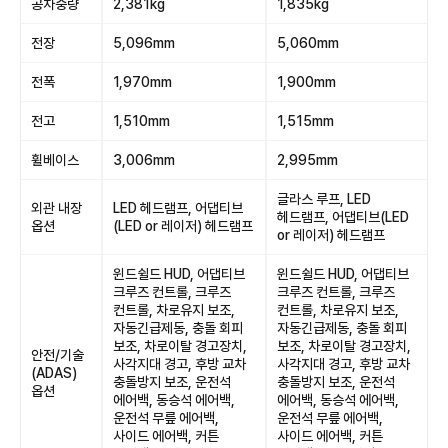
공차중량
2,381kg
1,835kg
전장
5,096mm
5,060mm
전폭
1,970mm
1,900mm
전고
1,510mm
1,515mm
휠베이스
3,006mm
2,995mm
글라스 루프, LED
외관 내장
LED 헤드램프, 어댑티브
헤드램프, 어댑티브(LED
옵션
(LED or 레이저) 헤드램프
or 레이저) 헤드램프
윈드쉴드 HUD, 어댑티브
윈드쉴드 HUD, 어댑티브
크루즈 컨트롤, 크루즈
크루즈 컨트롤, 크루즈
컨트롤, 차로유지 보조,
컨트롤, 차로유지 보조,
자동긴급제동, 충돌 회피
자동긴급제동, 충돌 회피
보조, 차로이탈 경고장치,
보조, 차로이탈 경고장치,
안전/기술
사각지대 경고, 후방 교차
사각지대 경고, 후방 교차
(ADAS)
충돌방지 보조, 운전석
충돌방지 보조, 운전석
옵션
에어백, 동승석 에어백,
에어백, 동승석 에어백,
운전석 무릎 에어백,
운전석 무릎 에어백,
사이드 에어백, 커튼
사이드 에어백, 커튼