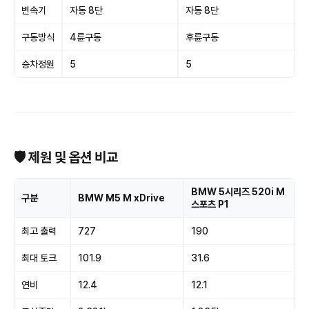
변속기
자동 8단
자동 8단
구동방식
4륜구동
후륜구동
승차정원
5
5
🛡 제원 및 옵션 비교
BMW 5시리즈 520i M
구분
BMW M5 M xDrive
스포츠 P1
최고 출력
727
190
최대 토크
101.9
31.6
연비
12.4
12.1