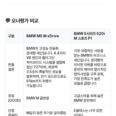
💬 오너평가 비교
BMW 5시리즈 520i
구분
BMW M5 M xDrive
M 스포츠 P1
BMW의 고성능 전동화
가장 대중적인 사랑을
준대형 세단입니다. 4.4리터
받는 BMW의 비즈니스
V8 엔진과 플러그인
세단입니다. 준대형의
하이브리드 시스템을 결합해
한줄
넉넉한 차체를 바탕으로
합산 727마력, 제로백
결론
운전의 재미와 합리적인
3.5초의 폭발적인 성능을
편의사양을 고루 갖춰,
발휘하며, 전기 모드만으로도
가장 만족도가 높은
61km까지 주행이
모델로 꼽힙니다.
가능합니다.
장점
고급스러움 속에 숨은
BMW M 끝판왕
(GOOD)
BMW 운전재미
단점
E클래스는 너무 강한
M답지 않은 무거운 공차중량
(BAD)
상대다