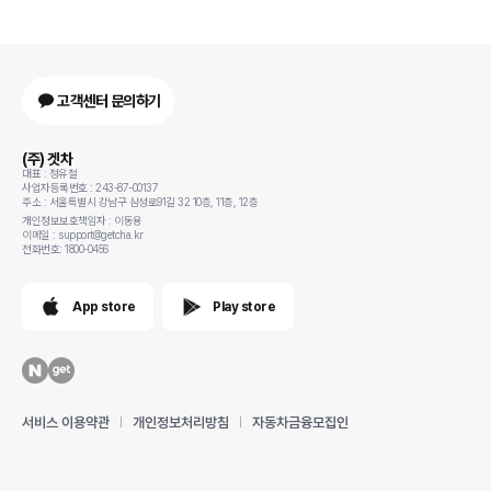
고객센터 문의하기
(주) 겟차
대표 : 정유철
사업자등록번호 : 243-87-00137
주소 : 서울특별시 강남구 삼성로91길 32 10층, 11층, 12층
개인정보보호책임자 : 이동용
이메일 : support@getcha.kr
전화번호: 1800-0456
App store
Play store
서비스 이용약관
개인정보처리방침
자동차금융모집인