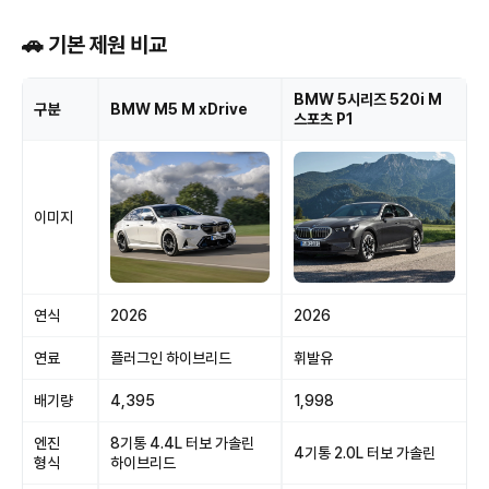
🚗 기본 제원 비교
BMW 5시리즈 520i M
구분
BMW M5 M xDrive
스포츠 P1
이미지
연식
2026
2026
연료
플러그인 하이브리드
휘발유
배기량
4,395
1,998
엔진
8기통 4.4L 터보 가솔린
4기통 2.0L 터보 가솔린
형식
하이브리드