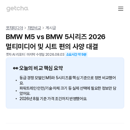
겟차피디아
차량비교
게시글
BMW M5 vs BMW 5시리즈 2026
멀티미디어 및 시트 편의 사양 대결
겟차 AI 리포터
|
마지막 수정일
2026.08.03
소요시간 약
9
분
👀 오늘의 비교 핵심 요약
동급 경쟁 모델인 M5와 5시리즈를 핵심 기준으로 정면 비교했어
요.
파워트레인·안전/기술·차체 크기 등 실제 선택에 필요한 정보만 담
았어요.
2026년 8월 기준 가격 조건까지 반영했어요.