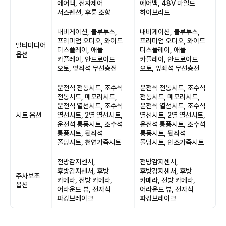
에어백, 전자제어
에어백, 48V 마일드
서스펜션, 후륜 조향
하이브리드
내비게이션, 블루투스,
내비게이션, 블루투스,
프리미엄 오디오, 와이드
프리미엄 오디오, 와이드
멀티미디어
디스플레이, 애플
디스플레이, 애플
옵션
카플레이, 안드로이드
카플레이, 안드로이드
오토, 앞좌석 무선충전
오토, 앞좌석 무선충전
운전석 전동시트, 조수석
운전석 전동시트, 조수석
전동시트, 메모리시트,
전동시트, 메모리시트,
운전석 열선시트, 조수석
운전석 열선시트, 조수석
시트 옵션
열선시트, 2열 열선시트,
열선시트, 2열 열선시트,
운전석 통풍시트, 조수석
운전석 통풍시트, 조수석
통풍시트, 뒷좌석
통풍시트, 뒷좌석
폴딩시트, 천연가죽시트
폴딩시트, 인조가죽시트
전방감지센서,
전방감지센서,
후방감지센서, 후방
후방감지센서, 후방
주차보조
카메라, 전방 카메라,
카메라, 전방 카메라,
옵션
어라운드 뷰, 전자식
어라운드 뷰, 전자식
파킹브레이크
파킹브레이크