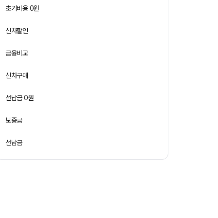
초기비용 0원
신차할인
금융비교
신차구매
선납금 0원
보증금
선납금