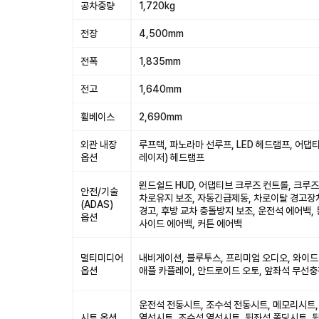
공차중량
1,720kg
전장
4,500mm
전폭
1,835mm
전고
1,640mm
휠베이스
2,690mm
외관 내장
루프랙, 파노라마 선루프, LED 헤드램프, 어댑티브
옵션
레이저) 헤드램프
윈드쉴드 HUD, 어댑티브 크루즈 컨트롤, 크루즈
안전/기술
차로유지 보조, 자동긴급제동, 차로이탈 경고장
(ADAS)
경고, 후방 교차 충돌방지 보조, 운전석 에어백,
옵션
사이드 에어백, 커튼 에어백
멀티미디어
내비게이션, 블루투스, 프리미엄 오디오, 와이드
옵션
애플 카플레이, 안드로이드 오토, 앞좌석 무선
운전석 전동시트, 조수석 전동시트, 메모리시트,
시트 옵션
열선시트, 조수석 열선시트, 뒷좌석 폴딩시트, 