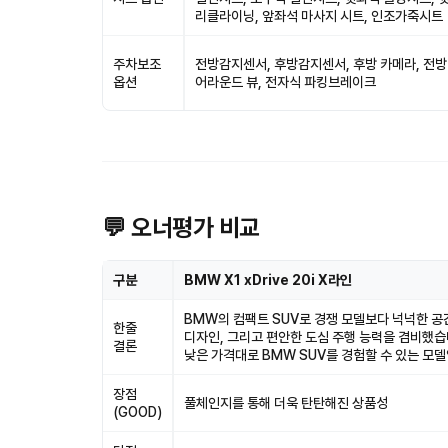
리클라이닝, 앞좌석 마사지 시트, 인조가죽시트
주차보조
전방감지센서, 후방감지센서, 후방 카메라, 전방
옵션
어라운드 뷰, 전자식 파킹브레이크
💬 오너평가 비교
구분
BMW X1 xDrive 20i X라인
BMW의 컴팩트 SUV로 경쟁 모델보다 넉넉한 
한줄
디자인, 그리고 편안한 도심 주행 능력을 겸비했습
결론
낮은 가격대로 BMW SUV를 경험할 수 있는 모
장점
풀체인지를 통해 더욱 탄탄해진 상품성
(GOOD)