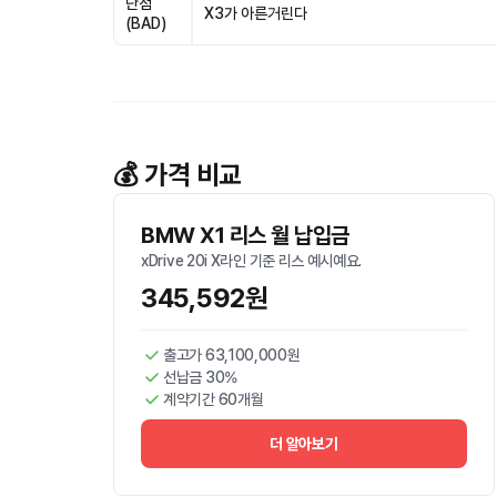
단점
X3가 아른거린다
(BAD)
💰 가격 비교
BMW X1 리스 월 납입금
xDrive 20i X라인 기준 리스 예시예요.
345,592원
출고가 63,100,000원
선납금 30%
계약기간 60개월
더 알아보기