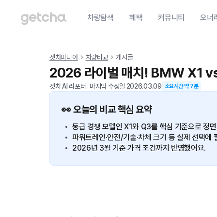
차량탐색
혜택
커뮤니티
오너
겟차피디아
차량비교
게시글
2026 라이벌 매치! BMW X1 
겟차 AI 리포터
|
마지막 수정일
2026.03.09
소요시간 약
7
분
👀 오늘의 비교 핵심 요약
동급 경쟁 모델인 X1와 Q3를 핵심 기준으로 정면
파워트레인·안전/기술·차체 크기 등 실제 선택에 
2026년 3월 기준 가격 조건까지 반영했어요.