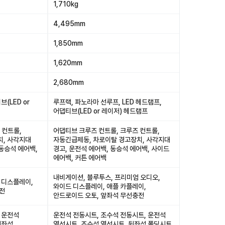
1,710kg
4,495mm
1,850mm
1,620mm
2,680mm
(LED or
루프랙, 파노라마 선루프, LED 헤드램프,
어댑티브(LED or 레이저) 헤드램프
 컨트롤,
어댑티브 크루즈 컨트롤, 크루즈 컨트롤,
치, 사각지대
자동긴급제동, 차로이탈 경고장치, 사각지대
 동승석 에어백,
경고, 운전석 에어백, 동승석 에어백, 사이드
에어백, 커튼 에어백
내비게이션, 블루투스, 프리미엄 오디오,
 디스플레이,
와이드 디스플레이, 애플 카플레이,
충전
안드로이드 오토, 앞좌석 무선충전
 운전석
운전석 전동시트, 조수석 전동시트, 운전석
뒷좌석
열선시트, 조수석 열선시트, 뒷좌석 폴딩시트,