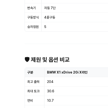
변속기
자동 7단
구동방식
4륜구동
승차정원
5
🛡 제원 및 옵션 비교
구분
BMW X1 xDrive 20i X라인
최고 출력
204
최대 토크
30.6
연비
10.7