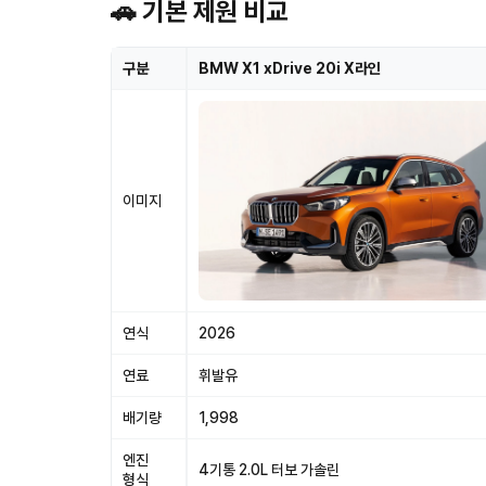
🚗 기본 제원 비교
구분
BMW X1 xDrive 20i X라인
이미지
연식
2026
연료
휘발유
배기량
1,998
엔진
4기통 2.0L 터보 가솔린
형식