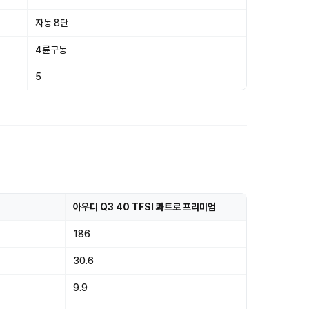
자동 8단
4륜구동
5
아우디 Q3 40 TFSI 콰트로 프리미엄
186
30.6
9.9