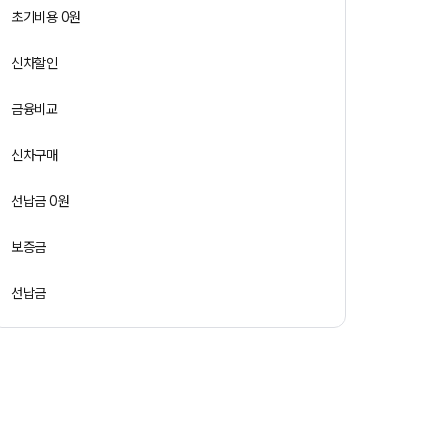
초기비용 0원
신차할인
금융비교
신차구매
선납금 0원
보증금
선납금