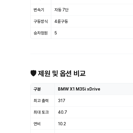
변속기
자동 7단
구동방식
4륜구동
승차정원
5
🛡 제원 및 옵션 비교
구분
BMW X1 M35i xDrive
최고 출력
317
최대 토크
40.7
연비
10.2