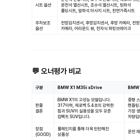
시트 옵션
운전석 열선시트, 조수석 열선시트, 뒷좌석
폴딩시트, 앞좌석 마사지 시트, 천연가죽시트
주차보조
전방감지센서, 후방감지센서, 후방 카메라, 전방
옵션
카메라, 어라운드 뷰, 전자식 파킹브레이크
💬 오너평가 비교
구분
BMW X1 M35i xDrive
BMW 
BMW X1의 고성능 모델입니다.
중형 스
한줄
317마력, 제로백 5.4초의 강력한
핸들링
결론
힘과 SUV의 실용성을 모두 갖춘
가장 생
컴팩트 SUV입니다.
차량입
장점
풀체인지를 통해 더욱 탄탄해진
운전 재
(GOOD)
상품성