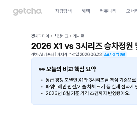
차량탐색
혜택
커뮤니티
오너
겟차피디아
차량비교
게시글
2026 X1 vs 3시리즈 승차정원
겟차 AI 리포터
|
마지막 수정일
2026.06.23
소요시간 약
9
분
👀 오늘의 비교 핵심 요약
동급 경쟁 모델인 X1와 3시리즈를 핵심 기준으로
파워트레인·안전/기술·차체 크기 등 실제 선택에 
2026년 6월 기준 가격 조건까지 반영했어요.