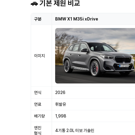
🚗 기본 제원 비교
구분
BMW X1 M35i xDrive
이미지
연식
2026
연료
휘발유
배기량
1,998
엔진
4기통 2.0L 터보 가솔린
형식