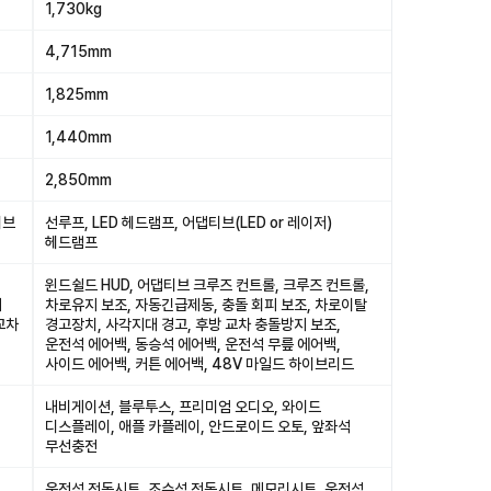
1,730kg
4,715mm
1,825mm
1,440mm
2,850mm
티브
선루프, LED 헤드램프, 어댑티브(LED or 레이저)
헤드램프
윈드쉴드 HUD, 어댑티브 크루즈 컨트롤, 크루즈 컨트롤,
피
차로유지 보조, 자동긴급제동, 충돌 회피 보조, 차로이탈
교차
경고장치, 사각지대 경고, 후방 교차 충돌방지 보조,
운전석 에어백, 동승석 에어백, 운전석 무릎 에어백,
사이드 에어백, 커튼 에어백, 48V 마일드 하이브리드
내비게이션, 블루투스, 프리미엄 오디오, 와이드
디스플레이, 애플 카플레이, 안드로이드 오토, 앞좌석
무선충전
운전석 전동시트, 조수석 전동시트, 메모리시트, 운전석