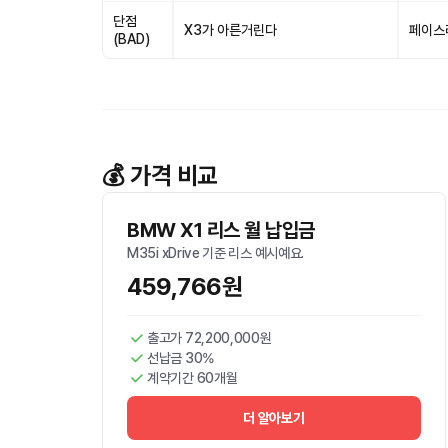
단점
X3가 아른거린다
페이스
(BAD)
💰 가격 비교
BMW X1 리스 월 납입금
M35i xDrive 기준 리스 예시예요.
459,766원
출고가 72,200,000원
선납금 30%
계약기간 60개월
더 알아보기