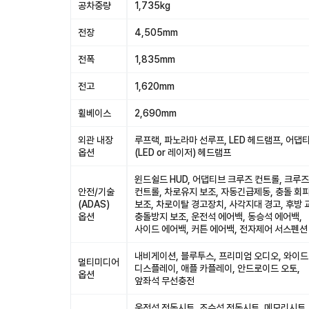
공차중량
1,735kg
전장
4,505mm
전폭
1,835mm
전고
1,620mm
휠베이스
2,690mm
외관 내장
루프랙, 파노라마 선루프, LED 헤드램프, 어댑
옵션
(LED or 레이저) 헤드램프
윈드쉴드 HUD, 어댑티브 크루즈 컨트롤, 크루즈
안전/기술
컨트롤, 차로유지 보조, 자동긴급제동, 충돌 회
(ADAS)
보조, 차로이탈 경고장치, 사각지대 경고, 후방 
옵션
충돌방지 보조, 운전석 에어백, 동승석 에어백,
사이드 에어백, 커튼 에어백, 전자제어 서스펜션
내비게이션, 블루투스, 프리미엄 오디오, 와이드
멀티미디어
디스플레이, 애플 카플레이, 안드로이드 오토,
옵션
앞좌석 무선충전
운전석 전동시트, 조수석 전동시트, 메모리시트,