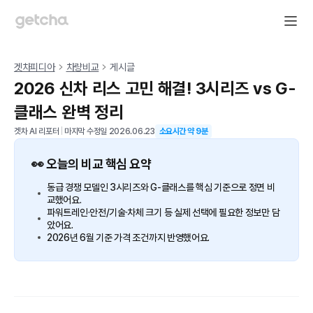
겟차피디아
차량비교
게시글
2026 신차 리스 고민 해결! 3시리즈 vs G-
클래스 완벽 정리
겟차 AI 리포터
|
마지막 수정일
2026.06.23
소요시간 약
9
분
👀 오늘의 비교 핵심 요약
동급 경쟁 모델인 3시리즈와 G-클래스를 핵심 기준으로 정면 비
교했어요.
파워트레인·안전/기술·차체 크기 등 실제 선택에 필요한 정보만 담
았어요.
2026년 6월 기준 가격 조건까지 반영했어요.