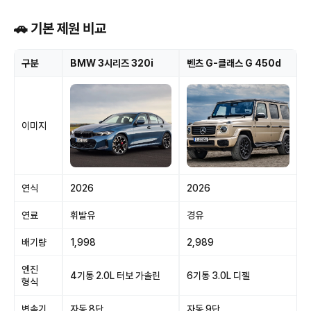
🚗 기본 제원 비교
구분
BMW 3시리즈 320i
벤츠 G-클래스 G 450d
이미지
연식
2026
2026
연료
휘발유
경유
배기량
1,998
2,989
엔진
4기통 2.0L 터보 가솔린
6기통 3.0L 디젤
형식
변속기
자동 8단
자동 9단