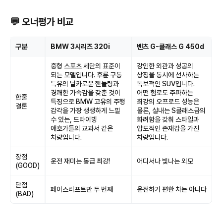
💬 오너평가 비교
구분
BMW 3시리즈 320i
벤츠 G-클래스 G 450d
중형 스포츠 세단의 표준이
강인한 외관과 성공의
되는 모델입니다. 후륜 구동
상징을 동시에 선사하는
특유의 날카로운 핸들링과
독보적인 SUV입니다.
경쾌한 가속감을 갖춘 것이
어떤 험로도 주파하는
한줄
특징으로 BMW 고유의 주행
최강의 오프로드 성능은
결론
감각을 가장 생생하게 느낄
물론, 실내는 S클래스급의
수 있는, 드라이빙
화려함을 갖춰 스타일과
애호가들의 교과서 같은
압도적인 존재감을 가진
차량입니다.
차량입니다.
장점
운전 재미는 동급 최강!
어디서나 빛나는 외모
(GOOD)
단점
페이스리프트만 두 번째
운전하기 편한 차는 아니다
(BAD)