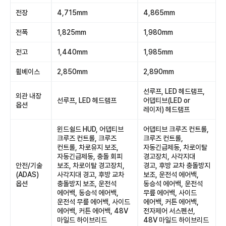
전장
4,715mm
4,865mm
전폭
1,825mm
1,980mm
전고
1,440mm
1,985mm
휠베이스
2,850mm
2,890mm
선루프, LED 헤드램프,
외관 내장
선루프, LED 헤드램프
어댑티브(LED or
옵션
레이저) 헤드램프
윈드쉴드 HUD, 어댑티브
어댑티브 크루즈 컨트롤,
크루즈 컨트롤, 크루즈
크루즈 컨트롤,
컨트롤, 차로유지 보조,
자동긴급제동, 차로이탈
자동긴급제동, 충돌 회피
경고장치, 사각지대
안전/기술
보조, 차로이탈 경고장치,
경고, 후방 교차 충돌방지
(ADAS)
사각지대 경고, 후방 교차
보조, 운전석 에어백,
옵션
충돌방지 보조, 운전석
동승석 에어백, 운전석
에어백, 동승석 에어백,
무릎 에어백, 사이드
운전석 무릎 에어백, 사이드
에어백, 커튼 에어백,
에어백, 커튼 에어백, 48V
전자제어 서스펜션,
마일드 하이브리드
48V 마일드 하이브리드