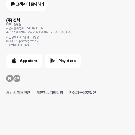
고객센터 문의하기
(주) 겟차
대표 : 정유철
사업자등록번호 : 243-87-00137
주소 : 서울특별시 강남구 삼성로91길 32 10층, 11층, 12층
개인정보보호책임자 : 이동용
이메일 : support@getcha.kr
전화번호: 1800-0456
App store
Play store
서비스 이용약관
개인정보처리방침
자동차금융모집인