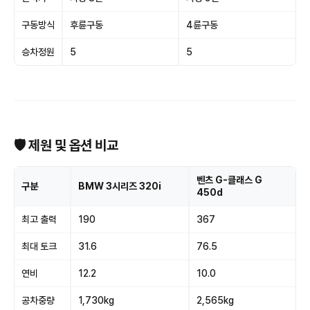
구동방식
후륜구동
4륜구동
승차정원
5
5
🛡 제원 및 옵션 비교
벤츠 G-클래스 G
구분
BMW 3시리즈 320i
450d
최고 출력
190
367
최대 토크
31.6
76.5
연비
12.2
10.0
공차중량
1,730kg
2,565kg