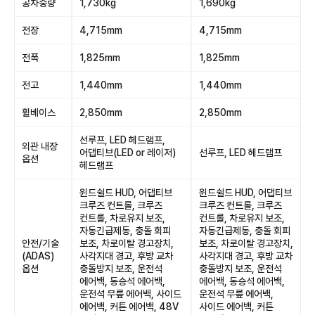
공차중량
1,730kg
1,690kg
전장
4,715mm
4,715mm
전폭
1,825mm
1,825mm
전고
1,440mm
1,440mm
휠베이스
2,850mm
2,850mm
선루프, LED 헤드램프,
외관 내장
어댑티브(LED or 레이저)
선루프, LED 헤드램프
옵션
헤드램프
윈드쉴드 HUD, 어댑티브
윈드쉴드 HUD, 어댑티브
크루즈 컨트롤, 크루즈
크루즈 컨트롤, 크루즈
컨트롤, 차로유지 보조,
컨트롤, 차로유지 보조,
자동긴급제동, 충돌 회피
자동긴급제동, 충돌 회피
안전/기술
보조, 차로이탈 경고장치,
보조, 차로이탈 경고장치,
(ADAS)
사각지대 경고, 후방 교차
사각지대 경고, 후방 교차
옵션
충돌방지 보조, 운전석
충돌방지 보조, 운전석
에어백, 동승석 에어백,
에어백, 동승석 에어백,
운전석 무릎 에어백, 사이드
운전석 무릎 에어백,
에어백, 커튼 에어백, 48V
사이드 에어백, 커튼