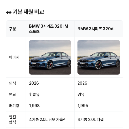
🚗 기본 제원 비교
BMW 3시리즈 320i M
구분
BMW 3시리즈 320d
스포츠
이미지
연식
2026
2026
연료
휘발유
경유
배기량
1,998
1,995
엔진
4기통 2.0L 터보 가솔린
4기통 2.0L 디젤
형식