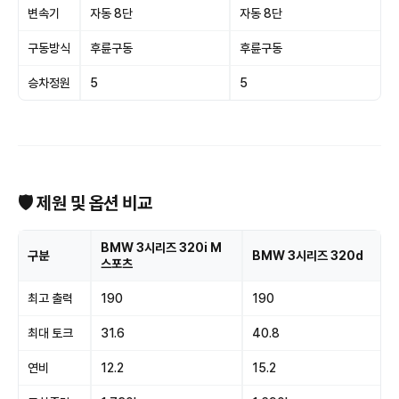
변속기
자동 8단
자동 8단
구동방식
후륜구동
후륜구동
승차정원
5
5
🛡 제원 및 옵션 비교
BMW 3시리즈 320i M
구분
BMW 3시리즈 320d
스포츠
최고 출력
190
190
최대 토크
31.6
40.8
연비
12.2
15.2