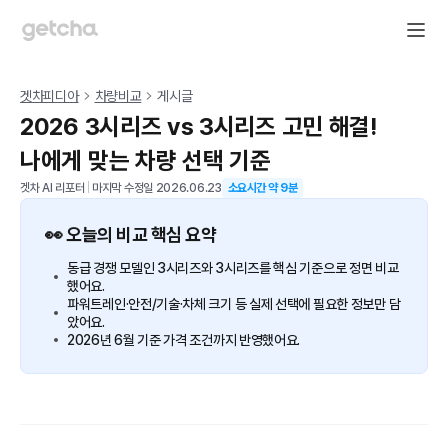
겟차피디아
차량비교
게시글
2026 3시리즈 vs 3시리즈 고민 해결!
나에게 맞는 차량 선택 기준
겟차 AI 리포터
|
마지막 수정일
2026.06.23
소요시간 약
9
분
👀 오늘의 비교 핵심 요약
동급 경쟁 모델인 3시리즈와 3시리즈를 핵심 기준으로 정면 비교
했어요.
파워트레인·안전/기술·차체 크기 등 실제 선택에 필요한 정보만 담
았어요.
2026년 6월 기준 가격 조건까지 반영했어요.