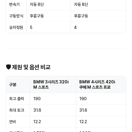
변속기
자동 8단
자동 8단
구동방식
후륜구동
후륜구동
승차정원
5
4
🛡 제원 및 옵션 비교
BMW 3시리즈 320i
BMW 4시리즈 420i
구분
M 스포츠
쿠페 M 스포츠 프로
최고 출력
190
190
최대 토크
31.6
31.6
연비
12.2
12.2