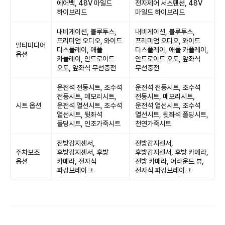
에어백, 48V 마일드
전자제어 서스펜션, 48V
하이브리드
마일드 하이브리드
내비게이션, 블루투스,
내비게이션, 블루투스,
프리미엄 오디오, 와이드
프리미엄 오디오, 와이드
멀티미디어
디스플레이, 애플
디스플레이, 애플 카플레이,
옵션
카플레이, 안드로이드
안드로이드 오토, 앞좌석
오토, 앞좌석 무선충전
무선충전
운전석 전동시트, 조수석
운전석 전동시트, 조수석
전동시트, 메모리시트,
전동시트, 메모리시트,
시트 옵션
운전석 열선시트, 조수석
운전석 열선시트, 조수석
열선시트, 뒷좌석
열선시트, 뒷좌석 폴딩시트,
폴딩시트, 인조가죽시트
천연가죽시트
전방감지센서,
전방감지센서,
주차보조
후방감지센서, 후방
후방감지센서, 후방 카메라,
옵션
카메라, 전자식
전방 카메라, 어라운드 뷰,
파킹브레이크
전자식 파킹브레이크