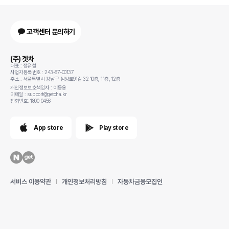
고객센터 문의하기
(주) 겟차
대표 : 정유철
사업자등록번호 : 243-87-00137
주소 : 서울특별시 강남구 삼성로91길 32 10층, 11층, 12층
개인정보보호책임자 : 이동용
이메일 : support@getcha.kr
전화번호: 1800-0456
App store
Play store
서비스 이용약관
개인정보처리방침
자동차금융모집인