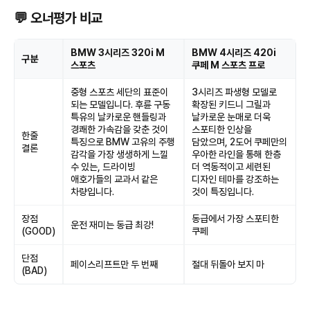
💬 오너평가 비교
BMW 3시리즈 320i M
BMW 4시리즈 420i
구분
스포츠
쿠페 M 스포츠 프로
중형 스포츠 세단의 표준이
3시리즈 파생형 모델로
되는 모델입니다. 후륜 구동
확장된 키드니 그릴과
특유의 날카로운 핸들링과
날카로운 눈매로 더욱
경쾌한 가속감을 갖춘 것이
스포티한 인상을
한줄
특징으로 BMW 고유의 주행
담았으며, 2도어 쿠페만의
결론
감각을 가장 생생하게 느낄
우아한 라인을 통해 한층
수 있는, 드라이빙
더 역동적이고 세련된
애호가들의 교과서 같은
디자인 테마를 강조하는
차량입니다.
것이 특징입니다.
장점
동급에서 가장 스포티한
운전 재미는 동급 최강!
(GOOD)
쿠페
단점
페이스리프트만 두 번째
절대 뒤돌아 보지 마
(BAD)