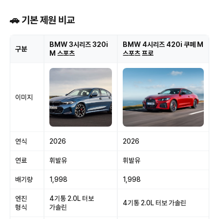
🚗 기본 제원 비교
BMW 3시리즈 320i
BMW 4시리즈 420i 쿠페 M
구분
M 스포츠
스포츠 프로
이미지
연식
2026
2026
연료
휘발유
휘발유
배기량
1,998
1,998
엔진
4기통 2.0L 터보
4기통 2.0L 터보 가솔린
형식
가솔린