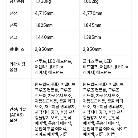
공차중량
1,730kg
1,662kg
전장
4,715mm
4,770mm
전폭
1,825mm
1,845mm
전고
1,440mm
1,385mm
휠베이스
2,850mm
2,850mm
선루프, LED 헤드램프,
글라스 루프, LED
외관 내장
어댑티브(LED or
헤드램프, 어댑티브(LED or
옵션
레이저) 헤드램프
레이저) 헤드램프
윈드쉴드 HUD, 어댑티브
윈드쉴드 HUD, 어댑티브
크루즈 컨트롤, 크루즈
크루즈 컨트롤, 크루즈
컨트롤, 차로유지 보조,
컨트롤, 차로유지 보조,
자동긴급제동, 충돌 회피
자동긴급제동, 충돌 회피
보조, 차로이탈 경고장치,
보조, 차로이탈 경고장치,
안전/기술
사각지대 경고, 후방 교차
사각지대 경고, 후방 교차
(ADAS)
충돌방지 보조, 운전석
충돌방지 보조, 운전석
옵션
에어백, 동승석 에어백,
에어백, 동승석 에어백,
운전석 무릎 에어백,
운전석 무릎 에어백, 사이드
사이드 에어백, 커튼
에어백, 커튼 에어백,