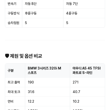
변속기
자동 8단
자동 7단
구동방식
후륜구동
4륜구동
승차정원
5
5
🛡 제원 및 옵션 비교
BMW 3시리즈 320i M
아우디 A5 45 TFSI
구분
스포츠
콰트로 S-라인
최고 출력
190
271
최대 토크
31.6
40.7
연비
12.2
10.2