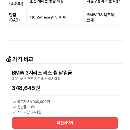
운전 재미는 동급 최강!
사륜구동이 기본적용!
(GOOD)
단점
BMW 3시리즈의
페이스리프트만 두 번째
(BAD)
존재
💰 가격 비교
BMW 3시리즈 리스 월 납입금
320i M 스포츠 기준 리스 예시예요.
348,645원
출고가 63,000,000원
선납금 30%
계약기간 60개월
더 알아보기