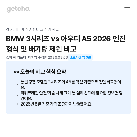
겟차피디아
차량비교
게시글
BMW 3시리즈 vs 아우디 A5 2026 엔진
형식 및 배기량 제원 비교
겟차 AI 리포터
|
마지막 수정일
2026.08.03
소요시간 약
9
분
👀 오늘의 비교 핵심 요약
동급 경쟁 모델인 3시리즈와 A5를 핵심 기준으로 정면 비교했어
요.
파워트레인·안전/기술·차체 크기 등 실제 선택에 필요한 정보만 담
았어요.
2026년 8월 기준 가격 조건까지 반영했어요.