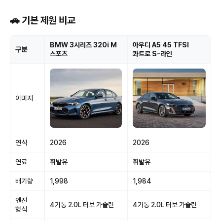
🚗 기본 제원 비교
BMW 3시리즈 320i M
아우디 A5 45 TFSI
구분
스포츠
콰트로 S-라인
이미지
연식
2026
2026
연료
휘발유
휘발유
배기량
1,998
1,984
엔진
4기통 2.0L 터보 가솔린
4기통 2.0L 터보 가솔린
형식