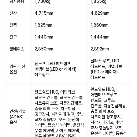
공차중량
1,730kg
1,855kg
전장
4,715mm
4,829mm
전폭
1,825mm
1,860mm
전고
1,440mm
1,444mm
휠베이스
2,850mm
2,892mm
글라스 루프, LED
선루프, LED 헤드램프,
외관 내장
헤드램프, 어댑티브
어댑티브(LED or 레이저)
옵션
(LED or 레이저)
헤드램프
헤드램프
윈드쉴드 HUD,
윈드쉴드 HUD, 어댑티브
어댑티브 크루즈
크루즈 컨트롤, 크루즈 컨트롤,
컨트롤, 크루즈
차로유지 보조, 자동긴급제동,
컨트롤, 자동긴급제동,
충돌 회피 보조, 차로이탈
안전/기술
충돌 회피 보조,
경고장치, 사각지대 경고, 후방
(ADAS)
차로이탈 경고장치,
교차 충돌방지 보조, 운전석
옵션
사각지대 경고, 후방
에어백, 동승석 에어백, 운전석
교차 충돌방지 보조,
무릎 에어백, 사이드 에어백,
운전석 에어백, 동승석
커튼 에어백, 48V 마일드