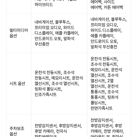
에어백, 사이드
하이브리드
에어백, 커튼 에어백
내비게이션, 블루투스,
내비게이션, 블루투스,
프리미엄 오디오,
프리미엄 오디오, 와이드
멀티미디어
와이드 디스플레이,
디스플레이, 애플 카플레이,
옵션
애플 카플레이,
안드로이드 오토, 앞좌석
안드로이드 오토,
무선충전
앞좌석 무선충전
운전석 전동시트,
조수석 전동시트,
메모리시트, 운전석
운전석 전동시트, 조수석
열선시트, 조수석
전동시트, 메모리시트, 운전석
열선시트, 2열
시트 옵션
열선시트, 조수석 열선시트,
열선시트, 운전석
뒷좌석 폴딩시트,
통풍시트, 조수석
인조가죽시트
통풍시트, 뒷좌석
폴딩시트,
천연가죽시트
전방감지센서,
전방감지센서, 후방감지센서,
후방감지센서, 후방
주차보조
후방 카메라, 전자식
카메라, 전방 카메라,
옵션
파킹브레이크
어라운드 뷰, 전자식