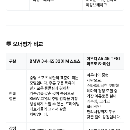
파킹브레이크
💬 오너평가 비교
아우디 A5 45 TFSI
구분
BMW 3시리즈 320i M 스포츠
콰트로 S-라인
아우디의 중형
중형 스포츠 세단의 표준이 되는
세단으로,
모델입니다. 후륜 구동 특유의
스타일리시한 쿠페형
날카로운 핸들링과 경쾌한
테마와 경쟁 모델 중
한줄
가속감을 갖춘 것이 특징으로
가장 여유로운 실내
결론
BMW 고유의 주행 감각을 가장
거주성, 그리고
생생하게 느낄 수 있는, 드라이빙
합리적인
애호가들의 교과서 같은
편의사양까지 두루
차량입니다.
갖춘 점이 강점입니다.
장점