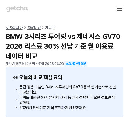
겟차피디아
차량비교
게시글
BMW 3시리즈 투어링 vs 제네시스 GV70
2026 리스료 30% 선납 기준 월 이용료
데이터 비교
겟차 AI 리포터
|
마지막 수정일
2026.06.23
소요시간 약
9
분
👀 오늘의 비교 핵심 요약
동급 경쟁 모델인 3시리즈 투어링와 GV70를 핵심 기준으로 정면
비교했어요.
파워트레인·안전/기술·차체 크기 등 실제 선택에 필요한 정보만 담
았어요.
2026년 6월 기준 가격 조건까지 반영했어요.