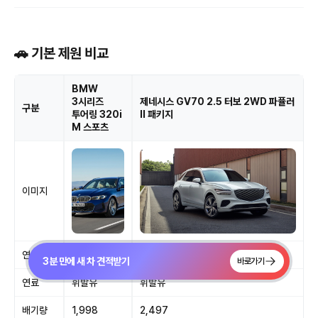
🚗 기본 제원 비교
BMW
3시리즈
제네시스 GV70 2.5 터보 2WD 파퓰러
구분
투어링 320i
II 패키지
M 스포츠
이미지
연식
2026
2026
3분 만에 새 차 견적받기
바로가기
연료
휘발유
휘발유
배기량
1,998
2,497