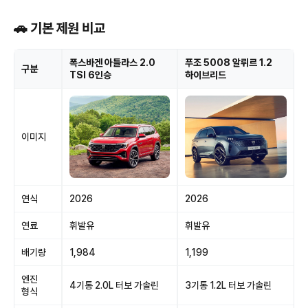
🚗 기본 제원 비교
폭스바겐 아틀라스 2.0
푸조 5008 알뤼르 1.2
구분
TSI 6인승
하이브리드
이미지
연식
2026
2026
연료
휘발유
휘발유
배기량
1,984
1,199
엔진
4기통 2.0L 터보 가솔린
3기통 1.2L 터보 가솔린
형식