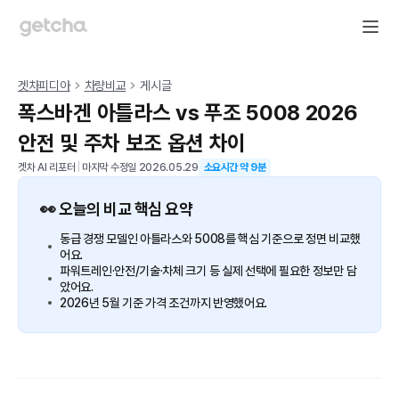
겟차피디아
차량비교
게시글
폭스바겐 아틀라스 vs 푸조 5008 2026
안전 및 주차 보조 옵션 차이
겟차 AI 리포터
|
마지막 수정일
2026.05.29
소요시간 약
9
분
👀 오늘의 비교 핵심 요약
동급 경쟁 모델인 아틀라스와 5008를 핵심 기준으로 정면 비교했
어요.
파워트레인·안전/기술·차체 크기 등 실제 선택에 필요한 정보만 담
았어요.
2026년 5월 기준 가격 조건까지 반영했어요.