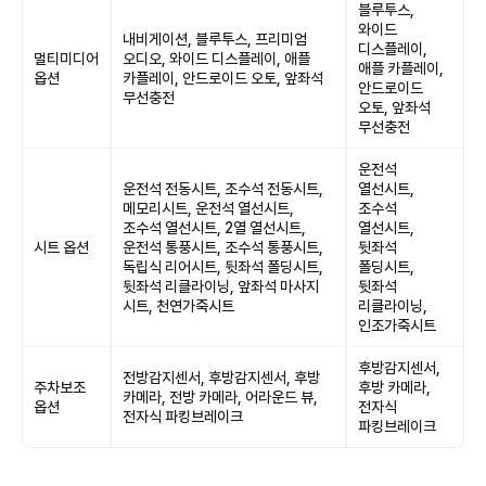
블루투스,
와이드
내비게이션, 블루투스, 프리미엄
디스플레이,
멀티미디어
오디오, 와이드 디스플레이, 애플
애플 카플레이,
옵션
카플레이, 안드로이드 오토, 앞좌석
안드로이드
무선충전
오토, 앞좌석
무선충전
운전석
운전석 전동시트, 조수석 전동시트,
열선시트,
메모리시트, 운전석 열선시트,
조수석
조수석 열선시트, 2열 열선시트,
열선시트,
시트 옵션
운전석 통풍시트, 조수석 통풍시트,
뒷좌석
독립식 리어시트, 뒷좌석 폴딩시트,
폴딩시트,
뒷좌석 리클라이닝, 앞좌석 마사지
뒷좌석
시트, 천연가죽시트
리클라이닝,
인조가죽시트
후방감지센서,
전방감지센서, 후방감지센서, 후방
주차보조
후방 카메라,
카메라, 전방 카메라, 어라운드 뷰,
옵션
전자식
전자식 파킹브레이크
파킹브레이크