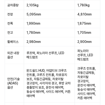
공차중량
2,105kg
1,780kg
전장
5,095mm
4,810mm
전폭
1,990mm
1,875mm
전고
1,780mm
1,705mm
휠베이스
2,980mm
2,900mm
파노라마
외관 내장
루프랙, 파노라마 선루프, LED
선루프, LED
옵션
헤드램프
헤드램프
크루즈 컨트롤,
윈드쉴드 HUD, 어댑티브 크루즈
자동긴급제동,
컨트롤, 크루즈 컨트롤, 차로유지
차로이탈
안전/기술
보조, 자동긴급제동, 차로이탈
경고장치,
(ADAS)
경고장치, 사각지대 경고, 후방 교차
운전석 에어백,
옵션
충돌방지 보조, 운전석 에어백,
동승석 에어백,
동승석 에어백, 사이드 에어백, 커튼
사이드 에어백,
에어백
커튼 에어백