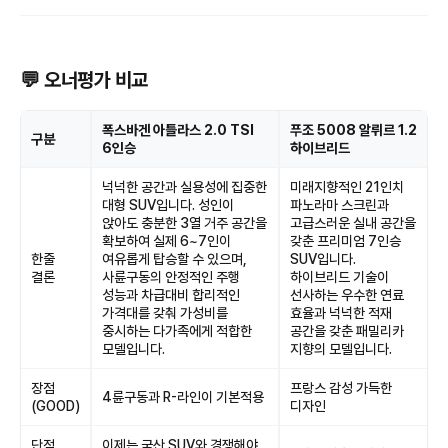
💬 오너평가 비교
폭스바겐 아틀라스 2.0 TSI
푸조 5008 알뤼르 1.2
구분
6인승
하이브리드
넉넉한 공간과 실용성에 집중한
미래지향적인 21인치
대형 SUV입니다. 성인이
파노라마 스크린과
앉아도 충분한 3열 거주 공간을
고급스러운 실내 공간을
확보하여 실제 6~7인이
갖춘 프리미엄 7인승
한줄
여유롭게 탑승할 수 있으며,
SUV입니다.
결론
사륜구동의 안정적인 주행
하이브리드 기술이
성능과 차급대비 합리적인
선사하는 우수한 연료
가격대를 갖춰 가성비를
효율과 넉넉한 적재
중시하는 다가족에게 적합한
공간을 갖춘 패밀리카
모델입니다.
지향의 모델입니다.
장점
프랑스 감성 가득한
4륜구동과 R-라인이 기본적용
(GOOD)
디자인
단점
이제는 국산 SUV와 경쟁해야