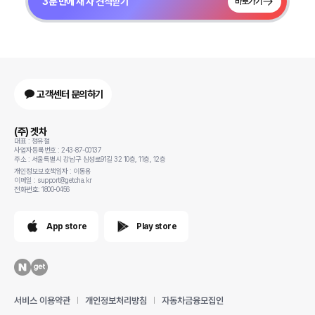
3분 만에 새 차 견적받기
바로가기
고객센터 문의하기
(주) 겟차
대표 : 정유철
사업자등록번호 : 243-87-00137
주소 : 서울특별시 강남구 삼성로91길 32 10층, 11층, 12층
개인정보보호책임자 : 이동용
이메일 : support@getcha.kr
전화번호: 1800-0456
App store
Play store
서비스 이용약관
개인정보처리방침
자동차금융모집인