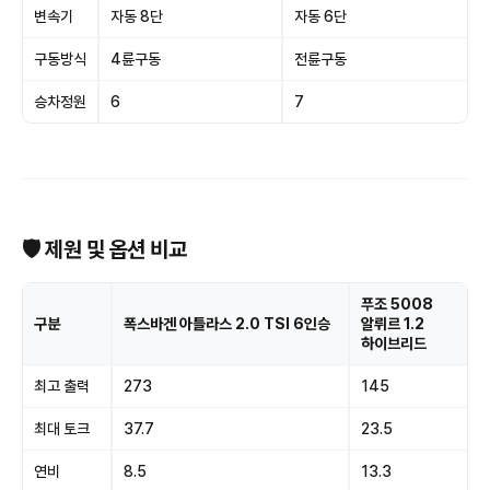
변속기
자동 8단
자동 6단
구동방식
4륜구동
전륜구동
승차정원
6
7
🛡 제원 및 옵션 비교
푸조 5008
구분
폭스바겐 아틀라스 2.0 TSI 6인승
알뤼르 1.2
하이브리드
최고 출력
273
145
최대 토크
37.7
23.5
연비
8.5
13.3