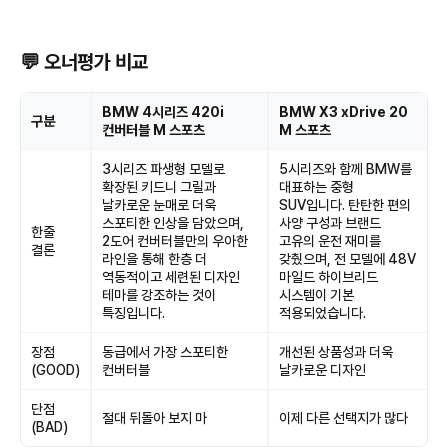
💬 오너평가 비교
BMW 4시리즈 420i
BMW X3 xDrive 20
구분
컨버터블 M 스포츠
M 스포츠
3시리즈 파생형 모델로
5시리즈와 함께 BMW를
확장된 키드니 그릴과
대표하는 중형
날카로운 눈매로 더욱
SUV입니다. 탄탄한 편의
스포티한 인상을 담았으며,
사양 구성과 브랜드
한줄
2도어 컨버터블만의 우아한
고유의 운전 재미를
결론
라인을 통해 한층 더
갖췄으며, 전 모델에 48V
역동적이고 세련된 디자인
마일드 하이브리드
테마를 강조하는 것이
시스템이 기본
특징입니다.
적용되었습니다.
장점
동급에서 가장 스포티한
개선된 상품성과 더욱
(GOOD)
컨버터블
날카로운 디자인
단점
절대 뒤돌아 보지 마
이제 다른 선택지가 많다
(BAD)