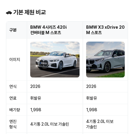
🚗 기본 제원 비교
BMW 4시리즈 420i
BMW X3 xDrive 20
구분
컨버터블 M 스포츠
M 스포츠
이미지
연식
2026
2026
연료
휘발유
휘발유
배기량
1,998
1,998
엔진
4기통 2.0L 터보
4기통 2.0L 터보 가솔린
형식
가솔린