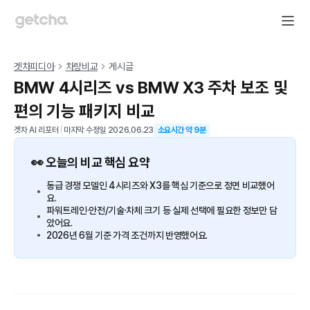
겟차피디아
차량비교
게시글
BMW 4시리즈 vs BMW X3 주차 보조 및
편의 기능 패키지 비교
겟차 AI 리포터
|
마지막 수정일
2026.06.23
소요시간 약
9
분
👀 오늘의 비교 핵심 요약
동급 경쟁 모델인 4시리즈와 X3를 핵심 기준으로 정면 비교했어
요.
파워트레인·안전/기술·차체 크기 등 실제 선택에 필요한 정보만 담
았어요.
2026년 6월 기준 가격 조건까지 반영했어요.