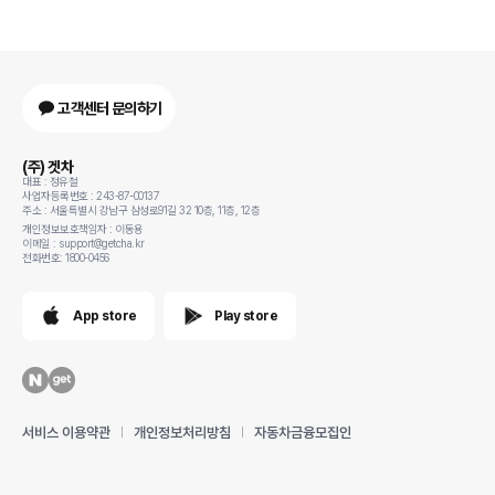
고객센터 문의하기
(주) 겟차
대표 : 정유철
사업자등록번호 : 243-87-00137
주소 : 서울특별시 강남구 삼성로91길 32 10층, 11층, 12층
개인정보보호책임자 : 이동용
이메일 : support@getcha.kr
전화번호: 1800-0456
App store
Play store
서비스 이용약관
개인정보처리방침
자동차금융모집인