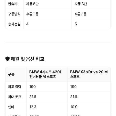
변속기
자동 8단
자동 8단
구동방식
후륜구동
4륜구동
승차정원
4
5
🛡 제원 및 옵션 비교
BMW 4시리즈 420i
BMW X3 xDrive 20 M
구분
컨버터블 M 스포츠
스포츠
최고 출력
190
190
최대 토크
31.6
31.6
연비
12.3
10.9