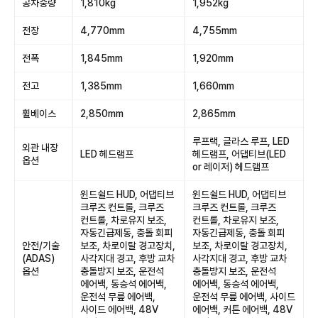
공차중량
1,810kg
1,952kg
전장
4,770mm
4,755mm
전폭
1,845mm
1,920mm
전고
1,385mm
1,660mm
휠베이스
2,850mm
2,865mm
루프랙, 글라스 루프, LED
외관 내장
LED 헤드램프
헤드램프, 어댑티브(LED
옵션
or 레이저) 헤드램프
윈드쉴드 HUD, 어댑티브
윈드쉴드 HUD, 어댑티브
크루즈 컨트롤, 크루즈
크루즈 컨트롤, 크루즈
컨트롤, 차로유지 보조,
컨트롤, 차로유지 보조,
자동긴급제동, 충돌 회피
자동긴급제동, 충돌 회피
안전/기술
보조, 차로이탈 경고장치,
보조, 차로이탈 경고장치,
(ADAS)
사각지대 경고, 후방 교차
사각지대 경고, 후방 교차
옵션
충돌방지 보조, 운전석
충돌방지 보조, 운전석
에어백, 동승석 에어백,
에어백, 동승석 에어백,
운전석 무릎 에어백,
운전석 무릎 에어백, 사이드
사이드 에어백, 48V
에어백, 커튼 에어백, 48V