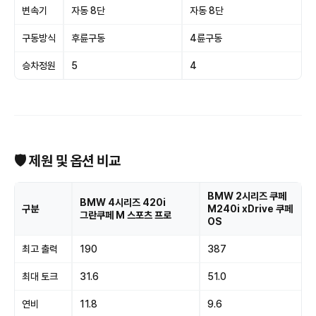
변속기
자동 8단
자동 8단
구동방식
후륜구동
4륜구동
승차정원
5
4
🛡 제원 및 옵션 비교
BMW 2시리즈 쿠페
BMW 4시리즈 420i
구분
M240i xDrive 쿠페
그란쿠페 M 스포츠 프로
OS
최고 출력
190
387
최대 토크
31.6
51.0
연비
11.8
9.6