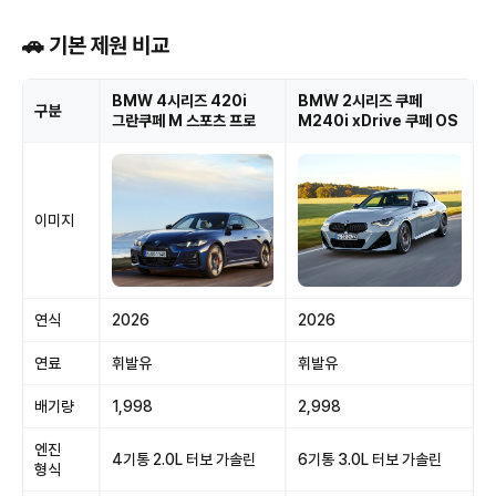
🚗 기본 제원 비교
BMW 4시리즈 420i
BMW 2시리즈 쿠페
구분
그란쿠페 M 스포츠 프로
M240i xDrive 쿠페 OS
이미지
연식
2026
2026
연료
휘발유
휘발유
배기량
1,998
2,998
엔진
4기통 2.0L 터보 가솔린
6기통 3.0L 터보 가솔린
형식