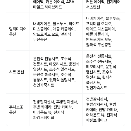
에어백, 커튼 에어백, 48V
커튼 에어백, 전자제어
마일드 하이브리드
서스펜션
내비게이션, 블루투스,
내비게이션, 블루투스, 와이드
프리미엄 오디오,
멀티미디어
디스플레이, 애플 카플레이,
와이드 디스플레이,
옵션
안드로이드 오토, 앞좌석
애플 카플레이,
무선충전
안드로이드 오토,
앞좌석 무선충전
운전석 전동시트,
운전석 전동시트, 조수석
조수석 전동시트,
전동시트, 메모리시트, 운전석
메모리시트, 운전석
열선시트, 조수석 열선시트,
시트 옵션
열선시트, 조수석
운전석 통풍시트, 조수석
열선시트, 뒷좌석
통풍시트, 뒷좌석 폴딩시트,
폴딩시트,
천연가죽시트
천연가죽시트
전방감지센서,
전방감지센서, 후방감지센서,
후방감지센서, 후방
주차보조
후방 카메라, 전방 카메라,
카메라, 전방 카메라,
옵션
어라운드 뷰, 전자식
어라운드 뷰, 전자식
파킹브레이크
파킹브레이크