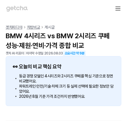
겟차피디아
차량비교
게시글
BMW 4시리즈 vs BMW 2시리즈 쿠페
성능·제원·연비·가격 종합 비교
겟차 AI 리포터
|
마지막 수정일
2026.08.03
소요시간 약
9
분
👀 오늘의 비교 핵심 요약
동급 경쟁 모델인 4시리즈와 2시리즈 쿠페를 핵심 기준으로 정면
비교했어요.
파워트레인·안전/기술·차체 크기 등 실제 선택에 필요한 정보만 담
았어요.
2026년 8월 기준 가격 조건까지 반영했어요.