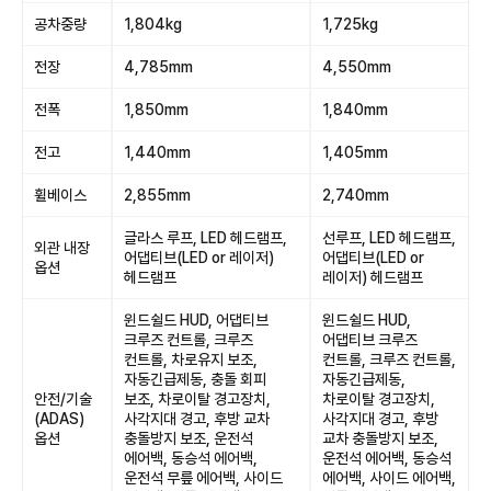
공차중량
1,804kg
1,725kg
전장
4,785mm
4,550mm
전폭
1,850mm
1,840mm
전고
1,440mm
1,405mm
휠베이스
2,855mm
2,740mm
글라스 루프, LED 헤드램프,
선루프, LED 헤드램프,
외관 내장
어댑티브(LED or 레이저)
어댑티브(LED or
옵션
헤드램프
레이저) 헤드램프
윈드쉴드 HUD, 어댑티브
윈드쉴드 HUD,
크루즈 컨트롤, 크루즈
어댑티브 크루즈
컨트롤, 차로유지 보조,
컨트롤, 크루즈 컨트롤,
자동긴급제동, 충돌 회피
자동긴급제동,
안전/기술
보조, 차로이탈 경고장치,
차로이탈 경고장치,
(ADAS)
사각지대 경고, 후방 교차
사각지대 경고, 후방
옵션
충돌방지 보조, 운전석
교차 충돌방지 보조,
에어백, 동승석 에어백,
운전석 에어백, 동승석
운전석 무릎 에어백, 사이드
에어백, 사이드 에어백,