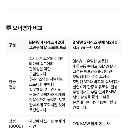
💬 오너평가 비교
BMW 4시리즈 420i
BMW 2시리즈 쿠페 M240i
구분
그란쿠페 M 스포츠 프로
xDrive 쿠페 OS
4시리즈 고유의 디자인
BMW의 유일한 준중형
테마에 4도어의
후륜구동 쿠페로, BMW M의
편의성을 더한
고성능 퍼포먼스를 담아낸
모델입니다.
모델입니다. 순수 고성능
3시리즈와는 차별화된
한줄
모델인 M2와 비교해 승차감과
스포티한 쿠페형
결론
실연비가 한층 여유로워, 일상
실루엣을 갖추면서도,
주행에서도 부담 없이 BMW
뒷좌석 승하차와 적재의
M의 감성을 즐기고 싶은
실용성까지 놓치지 않고
분들께 매력적인 대안이 될 수
완벽하게 조화시킨 것이
있습니다.
특징입니다.
장점
세단에서 느끼는 쿠페의
가장 BMW 답게 만든 차
(GOOD)
라인