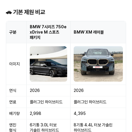
🚗 기본 제원 비교
BMW 7시리즈 750e
구분
xDrive M 스포츠
BMW XM 레이블
패키지
이미지
연식
2026
2026
연료
플러그인 하이브리드
플러그인 하이브리드
배기량
2,998
4,395
엔진
6기통 3.0L 터보
8기통 4.4L 터보 가솔린
형식
가솔린 하이브리드
하이브리드