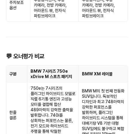
주차보조
카메라, 전방 카메라,
카메라, 전방 카메라,
옵션
어라운드 뷰, 전자식
어라운드 뷰, 전자식
파킹브레이크
파킹브레이크
💬 오너평가 비교
BMW 7시리즈 750e
구분
BMW XM 레이블
xDrive M 스포츠 패키지
750e는 7시리즈의
BMW M의 첫 번째 전동화
플러그인 하이브리드 모델로
SUV입니다. 독보적인
직렬 6기통 엔진과 고성능
디자인과 최고 748마력의
모터를 결합해 합산
강력한 퍼포먼스를
489마력의 강력한 출력을
한줄
발휘하며, 플러그인
발휘합니다. 740i를
결론
하이브리드 시스템을 통해
상회하는 퍼포먼스는 물론,
대배기량 V8 기반 대형
전기 모드와 하이브리드
SUV임에도 불구하고 복합
주행을 통해 탁월한