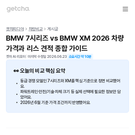
겟차피디아
차량비교
게시글
BMW 7시리즈 vs BMW XM 2026 차량
가격과 리스 견적 종합 가이드
겟차 AI 리포터
|
마지막 수정일
2026.06.23
소요시간 약
10
분
👀 오늘의 비교 핵심 요약
동급 경쟁 모델인 7시리즈와 XM를 핵심 기준으로 정면 비교했어
요.
파워트레인·안전/기술·차체 크기 등 실제 선택에 필요한 정보만 담
았어요.
2026년 6월 기준 가격 조건까지 반영했어요.