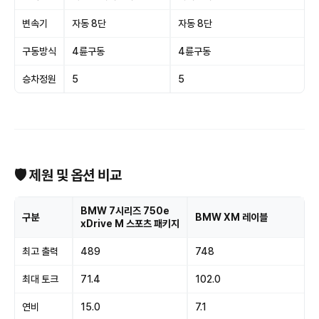
변속기
자동 8단
자동 8단
구동방식
4륜구동
4륜구동
승차정원
5
5
🛡 제원 및 옵션 비교
BMW 7시리즈 750e
구분
BMW XM 레이블
xDrive M 스포츠 패키지
최고 출력
489
748
최대 토크
71.4
102.0
연비
15.0
7.1