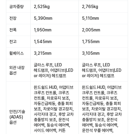
공차중량
2,525kg
2,765kg
전장
5,390mm
5,110mm
전폭
1,950mm
2,005mm
전고
1,545mm
1,755mm
휠베이스
3,215mm
3,105mm
글라스 루프, LED
글라스 루프, LED
외관 내장
헤드램프, 어댑티브(LED
헤드램프, 어댑티브(LED
옵션
or 레이저) 헤드램프
or 레이저) 헤드램프
윈드쉴드 HUD, 어댑티브
윈드쉴드 HUD, 어댑티브
크루즈 컨트롤, 크루즈
크루즈 컨트롤, 크루즈
컨트롤, 차로유지 보조,
컨트롤, 차로유지 보조,
자동긴급제동, 충돌 회피
자동긴급제동, 충돌 회피
보조, 차로이탈 경고장치,
보조, 차로이탈 경고장치,
안전/기술
사각지대 경고, 후방 교차
사각지대 경고, 후방 교차
(ADAS)
충돌방지 보조, 운전석
충돌방지 보조, 운전석
옵션
에어백, 동승석 에어백,
에어백, 동승석 에어백,
사이드 에어백, 커튼
운전석 무릎 에어백,