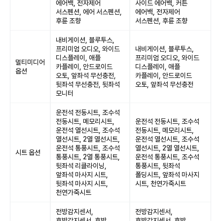
에어백, 전자제어
사이드 에어백, 커튼
서스펜션, 에어 서스펜션,
에어백, 전자제어
후륜 조향
서스펜션, 후륜 조향
내비게이션, 블루투스,
프리미엄 오디오, 와이드
내비게이션, 블루투스,
디스플레이, 애플
프리미엄 오디오, 와이드
멀티미디어
카플레이, 안드로이드
디스플레이, 애플
옵션
오토, 앞좌석 무선충전,
카플레이, 안드로이드
뒷좌석 무선충전, 뒷좌석
오토, 앞좌석 무선충전
모니터
운전석 전동시트, 조수석
전동시트, 메모리시트,
운전석 전동시트, 조수석
운전석 열선시트, 조수석
전동시트, 메모리시트,
열선시트, 2열 열선시트,
운전석 열선시트, 조수석
운전석 통풍시트, 조수석
열선시트, 2열 열선시트,
시트 옵션
통풍시트, 2열 통풍시트,
운전석 통풍시트, 조수석
뒷좌석 리클라이닝,
통풍시트, 뒷좌석
앞좌석 마사지 시트,
폴딩시트, 앞좌석 마사지
뒷좌석 마사지 시트,
시트, 천연가죽시트
천연가죽시트
전방감지센서,
전방감지센서,
후방감지센서, 후방
후방감지센서, 후방