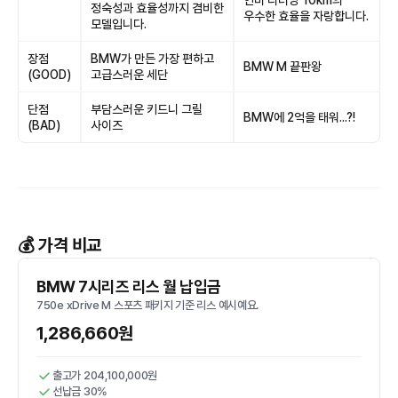
연비 리터당 10km의
정숙성과 효율성까지 겸비한
우수한 효율을 자랑합니다.
모델입니다.
장점
BMW가 만든 가장 편하고
BMW M 끝판왕
(GOOD)
고급스러운 세단
단점
부담스러운 키드니 그릴
BMW에 2억을 태워...?!
(BAD)
사이즈
💰 가격 비교
BMW 7시리즈 리스 월 납입금
750e xDrive M 스포츠 패키지 기준 리스 예시예요.
1,286,660원
출고가 204,100,000원
선납금 30%