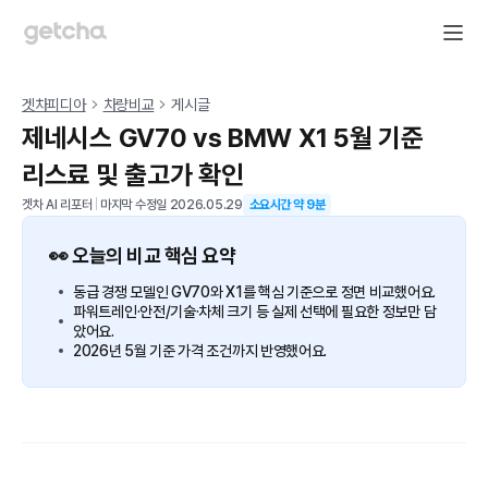
겟차피디아
차량비교
게시글
제네시스 GV70 vs BMW X1 5월 기준
리스료 및 출고가 확인
겟차 AI 리포터
|
마지막 수정일
2026.05.29
소요시간 약
9
분
👀 오늘의 비교 핵심 요약
동급 경쟁 모델인 GV70와 X1를 핵심 기준으로 정면 비교했어요.
파워트레인·안전/기술·차체 크기 등 실제 선택에 필요한 정보만 담
았어요.
2026년 5월 기준 가격 조건까지 반영했어요.