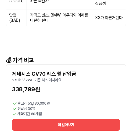
(GOOD)
하는 국산차
상품성
단점
가격도 벤츠, BMW, 아우디와 어깨를
X3가 아른거린다
(BAD)
나란히 한다
💰 가격 비교
제네시스 GV70 리스 월 납입금
2.5 터보 2WD 기준 리스 예시예요.
338,799원
출고가 53,180,000원
선납금 30%
계약기간 60개월
더 알아보기