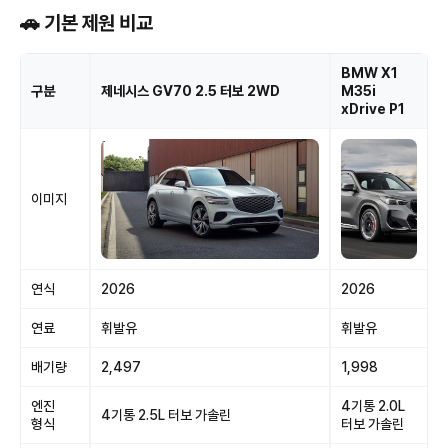
🚗 기본 제원 비교
BMW X1
구분
제네시스 GV70 2.5 터보 2WD
M35i
xDrive P1
이미지
연식
2026
2026
연료
휘발유
휘발유
배기량
2,497
1,998
엔진
4기통 2.0L
4기통 2.5L 터보 가솔린
형식
터보 가솔린