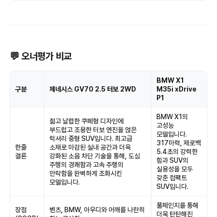
💬 오너평가 비교
BMW X1
구분
제네시스 GV70 2.5 터보 2WD
M35i xDrive
P1
BMW X1의
젊고 날렵한 쿠페형 디자인에
고성능
부드럽고 조용한 터보 엔진을 얹은
모델입니다.
럭셔리 중형 SUV입니다. 최고급
317마력, 제로백
한줄
소재로 마감된 실내 공간과 더욱
5.4초의 강력한
결론
강화된 소음 차단 기술을 통해, 도심
힘과 SUV의
주행의 경쾌함과 고속 주행의
실용성을 모두
안락함을 완벽하게 조화시킨
갖춘 컴팩트
모델입니다.
SUV입니다.
풀체인지를 통해
장점
벤츠, BMW, 아우디와 어깨를 나란히
더욱 탄탄해진