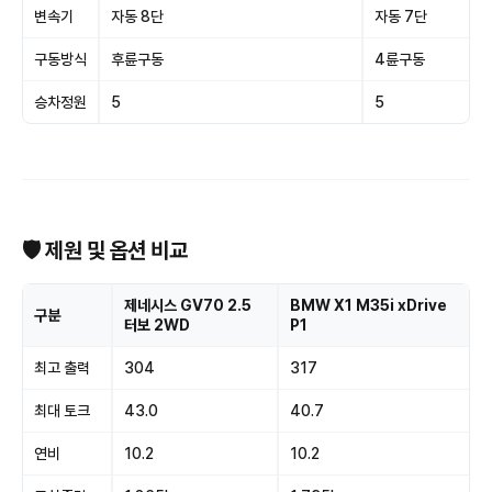
변속기
자동 8단
자동 7단
구동방식
후륜구동
4륜구동
승차정원
5
5
🛡 제원 및 옵션 비교
제네시스 GV70 2.5
BMW X1 M35i xDrive
구분
터보 2WD
P1
최고 출력
304
317
최대 토크
43.0
40.7
연비
10.2
10.2