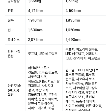
공차중량
1,865kg
1,735kg
전장
4,715mm
4,505mm
전폭
1,910mm
1,835mm
전고
1,630mm
1,620mm
휠베이스
2,875mm
2,690mm
루프랙, 파노라마 선루프,
외관 내장
루프랙, LED 헤드램프
LED 헤드램프, 어댑티브
옵션
(LED or 레이저) 헤드램프
어댑티브 크루즈
윈드쉴드 HUD, 어댑티브
컨트롤, 크루즈 컨트롤,
크루즈 컨트롤, 크루즈
차로유지 보조,
컨트롤, 차로유지 보조,
자동긴급제동, 차로이탈
자동긴급제동, 충돌 회피
안전/기술
경고장치, 사각지대
보조, 차로이탈 경고장치,
(ADAS)
경고, 후방 교차
사각지대 경고, 후방 교차
옵션
충돌방지 보조, 운전석
충돌방지 보조, 운전석
에어백, 동승석 에어백,
에어백, 동승석 에어백,
운전석 무릎 에어백,
사이드 에어백, 커튼 에어백,
사이드 에어백, 커튼
전자제어 서스펜션