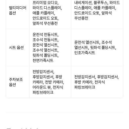
프리미엄 오디오,
내비게이션, 블루투스, 와이드
멀티미디어
와이드 디스플레이,
디스플레이, 애플 카플레이,
옵션
애플 카플레이,
안드로이드 오토, 앞좌석
안드로이드 오토,
무선충전
앞좌석 무선충전
운전석 전동시트,
조수석 전동시트,
운전석 열선시트, 조수석
운전석 열선시트,
시트 옵션
열선시트, 뒷좌석 폴딩시트,
조수석 열선시트,
인조가죽시트
뒷좌석 폴딩시트,
천연가죽시트
전방감지센서,
후방감지센서, 후방
전방감지센서, 후방감지센서,
주차보조
카메라, 전방 카메라,
후방 카메라, 전자식
옵션
어라운드 뷰, 전자식
파킹브레이크
파킹브레이크