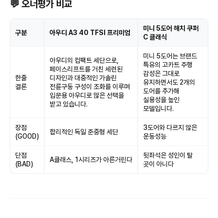
💬 오너평가 비교
미니 5도어 해치 쿠퍼
구분
아우디 A3 40 TFSI 프리미엄
C 클래식
미니 5도어는 브랜드
아우디의 컴팩트 세단으로,
특유의 고카트 주행
페이스리프트를 거친 세련된
감성은 그대로
한줄
디자인과 대중적인 가솔린
유지하면서도 2개의
결론
전륜구동 구성이 조화를 이루며
도어를 추가해
입문용 아우디로 많은 선택을
실용성을 높인
받고 있습니다.
모델입니다.
장점
3도어와 다르지 않은
합리적인 독일 준중형 세단
(GOOD)
운동성능
단점
뒷좌석은 성인이 탈
A클래스, 1시리즈가 아른거린다
(BAD)
곳이 아니다