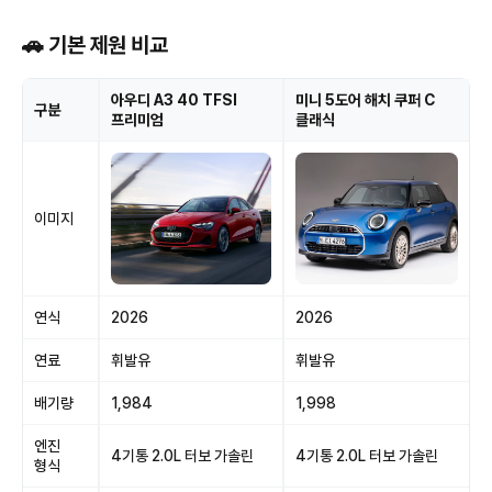
🚗 기본 제원 비교
아우디 A3 40 TFSI
미니 5도어 해치 쿠퍼 C
구분
프리미엄
클래식
이미지
연식
2026
2026
연료
휘발유
휘발유
배기량
1,984
1,998
엔진
4기통 2.0L 터보 가솔린
4기통 2.0L 터보 가솔린
형식