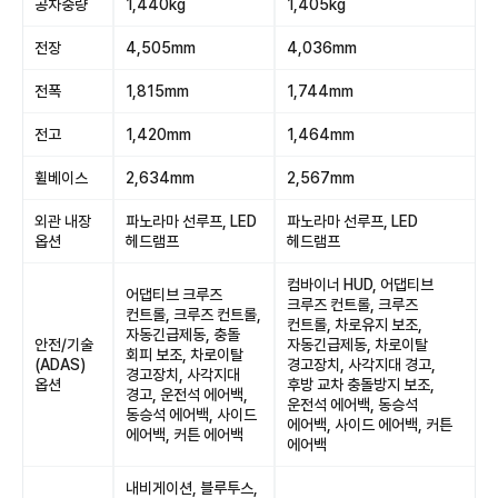
공차중량
1,440kg
1,405kg
전장
4,505mm
4,036mm
전폭
1,815mm
1,744mm
전고
1,420mm
1,464mm
휠베이스
2,634mm
2,567mm
외관 내장
파노라마 선루프, LED
파노라마 선루프, LED
옵션
헤드램프
헤드램프
컴바이너 HUD, 어댑티브
어댑티브 크루즈
크루즈 컨트롤, 크루즈
컨트롤, 크루즈 컨트롤,
컨트롤, 차로유지 보조,
자동긴급제동, 충돌
안전/기술
자동긴급제동, 차로이탈
회피 보조, 차로이탈
(ADAS)
경고장치, 사각지대 경고,
경고장치, 사각지대
옵션
후방 교차 충돌방지 보조,
경고, 운전석 에어백,
운전석 에어백, 동승석
동승석 에어백, 사이드
에어백, 사이드 에어백, 커튼
에어백, 커튼 에어백
에어백
내비게이션, 블루투스,