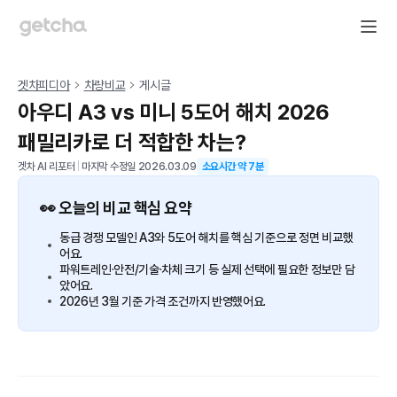
겟차피디아
차량비교
게시글
아우디 A3 vs 미니 5도어 해치 2026
패밀리카로 더 적합한 차는?
겟차 AI 리포터
|
마지막 수정일
2026.03.09
소요시간 약
7
분
👀 오늘의 비교 핵심 요약
동급 경쟁 모델인 A3와 5도어 해치를 핵심 기준으로 정면 비교했
어요.
파워트레인·안전/기술·차체 크기 등 실제 선택에 필요한 정보만 담
았어요.
2026년 3월 기준 가격 조건까지 반영했어요.