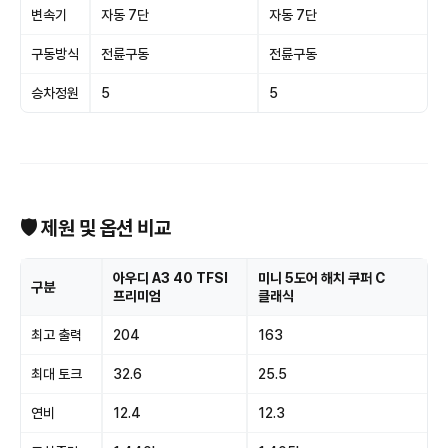
변속기
자동 7단
자동 7단
구동방식
전륜구동
전륜구동
승차정원
5
5
🛡 제원 및 옵션 비교
아우디 A3 40 TFSI
미니 5도어 해치 쿠퍼 C
구분
프리미엄
클래식
최고 출력
204
163
최대 토크
32.6
25.5
연비
12.4
12.3