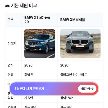
🚗 기본 제원 비교
BMW X3 xDrive
구분
BMW XM 레이블
20
이미지
연식
2026
2026
연료
휘발유
플러그인 하이브리드
배기량
1,998
4,395
3분 만에 새 차 견적받기
바로가기
엔진
4기통 2.0L 터보
8기통 4.4L 터보 가솔린
형식
가솔린
하이브리드
변속기
자동 8단
자동 8단