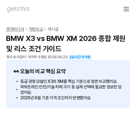
겟차피디아
차량비교
게시글
BMW X3 vs BMW XM 2026 종합 제원
및 리스 조건 가이드
겟차 AI 리포터
|
마지막 수정일
2026.06.23
소요시간 약
9
분
👀 오늘의 비교 핵심 요약
동급 경쟁 모델인 X3와 XM를 핵심 기준으로 정면 비교했어요.
파워트레인·안전/기술·차체 크기 등 실제 선택에 필요한 정보만 담
았어요.
2026년 6월 기준 가격 조건까지 반영했어요.